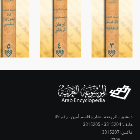
دمشق ـ الروضة ـ شارع قاسم أمين ـ رقم 39
هاتف: 3315204 - 3315205
فاكس: 3315207