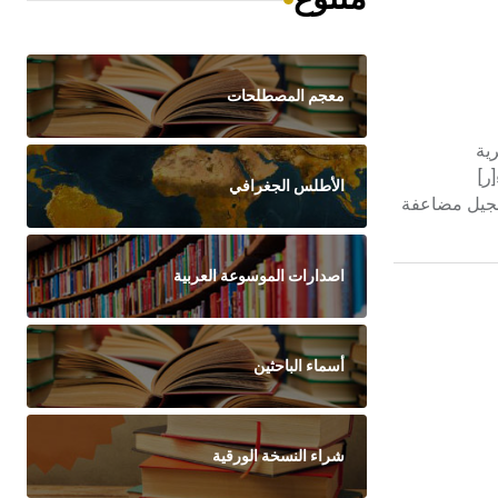
معجم المصطلحات
حرية
السمراء[ر]
الأطلس الجغرافي
دة الجيل مضاعفة
اصدارات الموسوعة العربية
أسماء الباحثين
شراء النسخة الورقية
- هل تعلم أن الأبلق نوع من الفنون