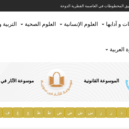
تحقيق المخطوطات في العاصمة القطرية الدوحة
ات و آدابها
العلوم الإنسانية
العلوم الصحية
التربية 
 العربية
الموسوعة القانونية
موسوعة الآثار في
ية
ذ
ر
ز
س
ش
ص
ض
ط
ظ
ع
غ
ف