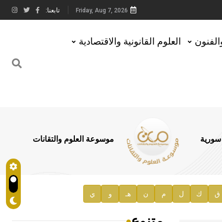
تابعنا:
Friday, Aug 7, 2026
والفنون
العلوم القانونية والاقتصادية
 سورية
موسوعة العلوم والتقانات
ق
ك
ل
م
ن
هـ
و
ي
متنوع