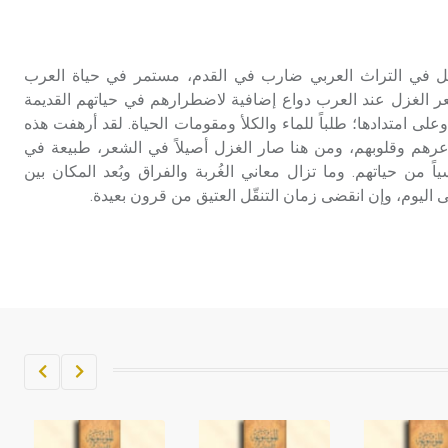
/22/ علامة كتابية sign تكتب منفصلة
غير متصلة، وتعتمد المبدأ الأكوروفوني،
حيث تقتصر القيمة الصوتية للعلامة الك
يل في التراث العربي ضارب في القدم، مستمر في حياة العرب
عر الغزل عند العرب دواع إضافية لاضطرارهم في حياتهم القديمة
وعلى امتدادها؛ طلباً للماء والكلأ ومقومات الحياة. لقد أرهفت هذه
اعرهم وقلوبهم، ومن هنا صار الغزل أصيلاً في الشعر، طبيعة في
ً من حياتهم. وما تزال معاني الغُربة والفراق وبُعد المكان بين
ى اليوم، وإن انقضى زمان التنقّل العتيق من قرون بعيدة.