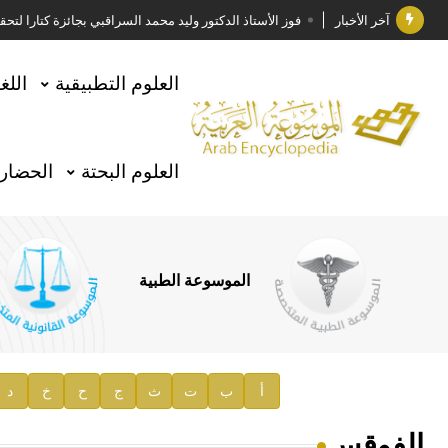
آخر الأخبار
فوز الأستاذ الدكتور وليد محمد السراقبي بجائزة كتارا ل
جائزة مجمع الملك سلمان العالمي للغة العربية 2025
العلوم التطبيقية
اللغ
الأستاذ إياد خالد الطباع مدير عام لهيئة الموسوعة العربية
السيد محمد ياسين صالح وزيرا للثقافة
العلوم البحتة
الحضارة
صدور المجلد الثامن من موسوعة الآثار في سورية
توصيات مجلس الإدارة
صدور المجلد السابع من موسوعة الآثار في سورية
الموسوعة الطبية
صدور المجلد الثامن عشر من الموسوعة الطبية
إعلان..
دار الفكر الموزع الحصري لمنشورات هيئة الموسوعة العرب
أ
ب
ت
ث
ج
ح
خ
د
هيئة الموسوعة العربية تطلق موسوعات جديدة في عام 2026
الفوقس