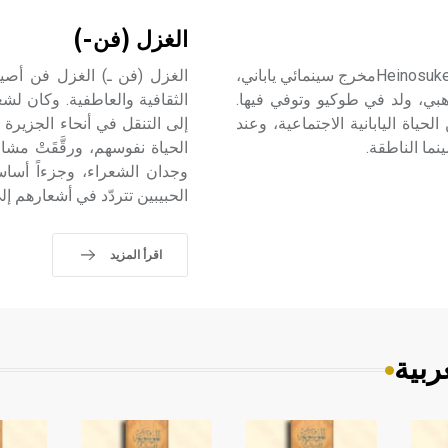
الغزل (فن-)
غوشو (هاينوسوكيه -) (1902-1981) هاينوسوكيه غوشو Heinosuke Goshoمخرج سينمائي ياباني،
الغزل (فن ـ) الغزل فن أص
هبي، ولد في طوكيو وتوفي فيها.
الثقافية والعاطفية. وكان لش
دث» عام 1931 وهو صورة عن الحياة اليابانية الاجتماعية، وعند
إلى التنقل في أنحاء الجزيرة 
نما الناطقة.
الحياة نفوسهم، ورقَّقَتْ مش
وجدان الشعراء، وجزءاً أساسيا
الحبيبين تتردّد في أشعارهم إل
اقرأ المزيد
ربية