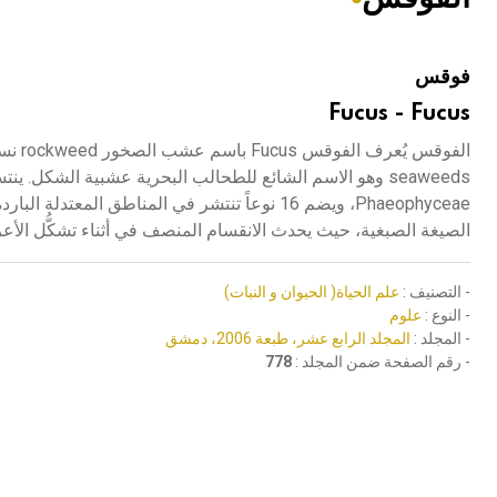
فوقس
Fucus - Fucus
الفوق
Phaeophyceae، ويضم 16 نوعاً تنتشر في المناطق
الصيغة الصبغية، حيث يحدث الانقسام المنصف في أثناء تشكُّل الأعراس tes
- التصنيف :
علم الحياة( الحيوان و النبات)
- النوع :
علوم
- المجلد :
المجلد الرابع عشر، طبعة 2006، دمشق
- رقم الصفحة ضمن المجلد :
778