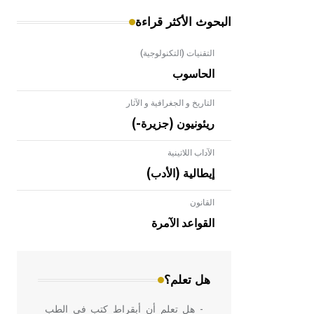
الهندسية التي ارتبطت بالعمارة الإسلامية
البحوث الأكثر قراءة
في بلاد الشام ومصر خاصة، حيث يحرص
المعمار على بناء مداميكه وخاصة في
الواجهات
التقنيات (التكنولوجية)
الحاسوب
- هل تعلم أن الإبل تستطيع البقاء على
التاريخ و الجغرافية و الآثار
قيد الحياة حتى لو فقدت 40% من ماء
ريئونيون (جزيرة-)
جسمها ويعود ذلك لقدرتها على تغيير
درجة حرارة جسمها تبعاً لتغير درجة
الآداب اللاتينية
حرارة الجو،
إيطالية (الأدب)
القانون
- هل تعلم أن أبقراط كتب في الطب
أربعة مؤلفات هي: الحكم، الأدلة، تنظيم
القواعد الآمرة
التغذية، ورسالته في جروح الرأس.
ويعود له الفضل بأنه حرر الطب من
الدين والفلسفة.
هل تعلم؟
- هل تعلم أن المرجان إفراز حيواني