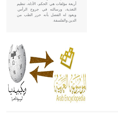
يتكون في البحر ويتركب من مادة
كربونات الكلسيوم، وهو أحمر أو شديد
الحمرة وهو أجود أنواعه، ويمتاز بكبر
الحجم ويسمى الش
هل تعلم أن الأبسيد كلمة فرنسية اللفظ
تم اعتمادها مصطلحاً أثرياً يستخدم في
العمارة عموماً وفي العمارة الدينية
الخاصة بالكنائس خصوصاً، وفي
الإنكليزية أب
- هل تعلم أن أبجر Abgar اسم معروف
جيداً يعود إلى عدد من الملوك الذين
حكموا مدينة إديسا (الرها) من أبجر الأول
وحتى التاسع، وهم ينتسبون إلى أسرة
أوسروين
- هل تعلم أن الأبجدية الكنعانية تتألف من