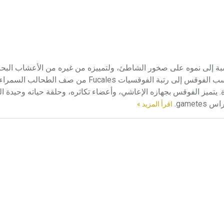
س يُعرف الفوقس Fucus باسم عشب الصخور rockweed نسبة إلى نموه على صخور الشاطئ، ولتمييزه من غيره من الأعشاب الب
seaweeds وهو الاسم الشائع للطحالب البحرية عشبية الشكل. ينتسب الفوقس إلى رتبة الفوقسيات Fucales من صف الطحالب 
 المعتدلة الباردة. يتميز الفوقس بجهازه الإعاشي، وأعضاء تكاثره، وحلقة حياته وحي
game.
اقرأ المزيد »