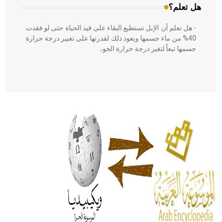
هل تعلم؟
- هل تعلم أن الإبل تستطيع البقاء على قيد الحياة حتى لو فقدت
40% من ماء جسمها ويعود ذلك لقدرتها على تغيير درجة حرارة
جسمها تبعاً لتغير درجة حرارة الجو،
- هل تعلم أن أبقراط كتب في الطب أربعة مؤلفات هي:
الحكم، الأدلة، تنظيم التغذية، ورسالته في جروح الرأس. ويعود
له الفضل بأنه حرر الطب من الدين والفلسفة.
- هل تعلم أن المرجان إفراز حيواني يتكون في البحر ويتركب
من مادة كربونات الكلسيوم، وهو أحمر أو شديد الحمرة وهو
أجود أنواعه، ويمتاز بكبر الحجم ويسمى الش