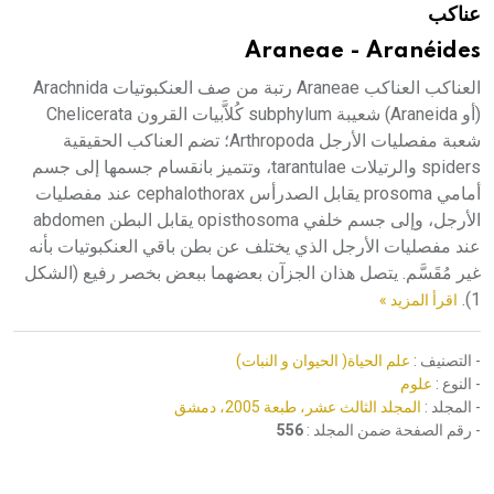
عناكب
هيئة الموسوعة العربية تطلق موسوعات جديدة في عام 2026
Araneae - Aranéides
العناكب العناكب Araneae رتبة من صف العنكبوتيات Arachnida
(أو Araneida) شعيبة subphylum كُلاَّبيات القرون Chelicerata
شعبة مفصليات الأرجل Arthropoda؛ تضم العناكب الحقيقية
spiders والرتيلات tarantulae، وتتميز بانقسام جسمها إلى جسم
أمامي prosoma يقابل الصدرأس cephalothorax عند مفصليات
الأرجل، وإلى جسم خلفي opisthosoma يقابل البطن abdomen
عند مفصليات الأرجل الذي يختلف عن بطن باقي العنكبوتيات بأنه
غير مُقَسَّم. يتصل هذان الجزآن بعضهما ببعض بخصر رفيع (الشكل
1).
اقرأ المزيد »
- التصنيف :
علم الحياة( الحيوان و النبات)
- النوع :
علوم
- المجلد :
المجلد الثالث عشر، طبعة 2005، دمشق
- رقم الصفحة ضمن المجلد :
556