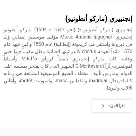
إنجنييري (ماركو أنطونيو)
إنجنييري (ماركو أنطونيو -) (نحو 1547 - 1592) ماركو أنطونيو
إنجنييري Marco Antonio Ingegneri مؤلف موسيقي إيطالي وُلد
في فيرونة واستقر في كريمونة (إيطالية) عام 1568 وعُين فيها عام
1576 قائداً لجوقة chorus كاتدرائيتها الغنائية وظل مقيماً فيها حتى
وفاته. كان ماركو إنجنييري تلميذاً لروفّو V.Ruffo وأستاذاً
لمونتفيردي[ر] C.Monteverdi الشهير الذي كان يفتخر بمعلمه على
الدوام. ومارس تأليف مختلف الصيغ الموسيقية الشائعة في زمانه
كالمادريغال madrigal والقداس mass، والموتيت motet، وأغاني
الآلات وغيرها.
اقرأ المزيد