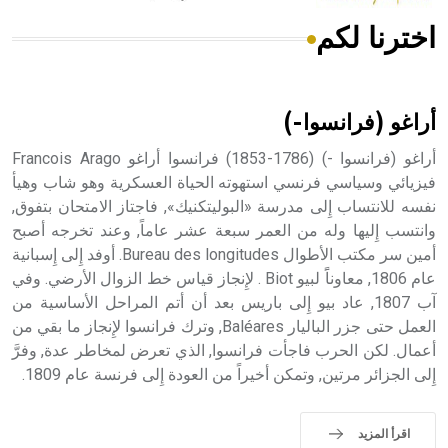
اخترنا لكم
هل تعلم أن الأبسيد كلمة فرنسية اللفظ تم اعتمادها مصطلحاً
أثرياً يستخدم في العمارة عموماً وفي العمارة الدينية الخاصة
بالكنائس خصوصاً، وفي الإنكليزية أب
أراغو (فرانسوا-)
أراغو (فرانسوا -) (1786-1853) فرانسوا أراغو Francois Arago
فيزيائي وسياسي فرنسي استهوته الحياة العسكرية وهو شاب وهيأ
نفسه للانتساب إِلى مدرسة «البوليتكنيك», فاجتاز الامتحان بتفوق,
- هل تعلم أن أبجر Abgar اسم معروف جيداً يعود إلى عدد من
الملوك الذين حكموا مدينة إديسا (الرها) من أبجر الأول وحتى
وانتسب إِليها وله من العمر سبعة عشر عاماً, وعند تخرجه أصبح
التاسع، وهم ينتسبون إلى أسرة أوسروين
أمين سر مكتب الأطوال Bureau des longitudes. أوفد إِلى إِسبانية
عام 1806, معاوناًَ لبيو Biot . لإِنجاز قياس خط الزوال الأرضي. وفي
آب 1807, عاد بيو إِلى باريس بعد أن أتم المراحل الأساسية من
العمل حتى جزر الباليار Baléares, وترك فرانسوا لإِنجاز ما بقي من
أعمال. لكن الحرب فاجأت فرانسوا, الذي تعرض لمخاطر عدة, وفرَّ
- هل تعلم أن الأبجدية الكنعانية تتألف من /22/ علامة كتابية
إِلى الجزائر مرتين, وتمكن أخيراً من العودة إِلى فرنسة عام 1809.
sign تكتب منفصلة غير متصلة، وتعتمد المبدأ الأكوروفوني،
حيث تقتصر القيمة الصوتية للعلامة الك
اقرأ المزيد