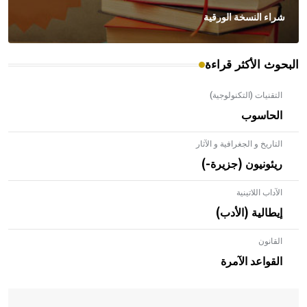
شراء النسخة الورقية
البحوث الأكثر قراءة
التقنيات (التكنولوجية)
الحاسوب
التاريخ و الجغرافية و الآثار
ريئونيون (جزيرة-)
الآداب اللاتينية
إيطالية (الأدب)
القانون
- هل تعلم أن الأبلق نوع من الفنون الهندسية التي ارتبطت
بالعمارة الإسلامية في بلاد الشام ومصر خاصة، حيث يحرص
القواعد الآمرة
المعمار على بناء مداميكه وخاصة في الواجهات