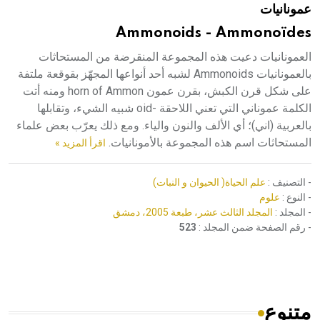
عمونانيات
هيئة الموسوعة العربية تطلق موسوعات جديدة في عام 2026
Ammonoids - Ammonoïdes
العمونانيات دعيت هذه المجموعة المنقرضة من المستحاثات
بالعمونانيات Ammonoids لشبه أحد أنواعها المجهّز بقوقعة ملتفة
على شكل قرن الكبش، بقرن عمون horn of Ammon ومنه أتت
الكلمة عموناني التي تعني اللاحقة -oid شبيه الشيء، وتقابلها
بالعربية (اني)؛ أي الألف والنون والياء. ومع ذلك يعرّب بعض علماء
المستحاثات اسم هذه المجموعة بالأمونانيات.
اقرأ المزيد »
- التصنيف :
علم الحياة( الحيوان و النبات)
- النوع :
علوم
- المجلد :
المجلد الثالث عشر، طبعة 2005، دمشق
- رقم الصفحة ضمن المجلد :
523
متنوع