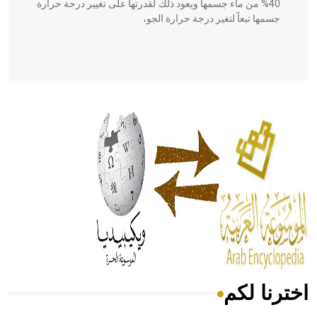
40% من ماء جسمها ويعود ذلك لقدرتها على تغيير درجة حرارة
جسمها تبعاً لتغير درجة حرارة الجو،
- هل تعلم أن أبقراط كتب في الطب أربعة مؤلفات هي:
الحكم، الأدلة، تنظيم التغذية، ورسالته في جروح الرأس. ويعود
له الفضل بأنه حرر الطب من الدين والفلسفة.
- هل تعلم أن المرجان إفراز حيواني يتكون في البحر ويتركب
من مادة كربونات الكلسيوم، وهو أحمر أو شديد الحمرة وهو
أجود أنواعه، ويمتاز بكبر الحجم ويسمى الش
اخترنا لكم
هل تعلم أن الأبسيد كلمة فرنسية اللفظ تم اعتمادها مصطلحاً