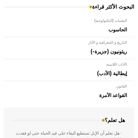
البحوث الأكثر قراءة
التقنيات (التكنولوجية)
الحاسوب
التاريخ و الجغرافية و الآثار
ريئونيون (جزيرة-)
الآداب اللاتينية
إيطالية (الأدب)
القانون
- هل تعلم أن الأبلق نوع من الفنون الهندسية التي ارتبطت
بالعمارة الإسلامية في بلاد الشام ومصر خاصة، حيث يحرص
القواعد الآمرة
المعمار على بناء مداميكه وخاصة في الواجهات
هل تعلم؟
- هل تعلم أن الإبل تستطيع البقاء على قيد الحياة حتى لو فقدت