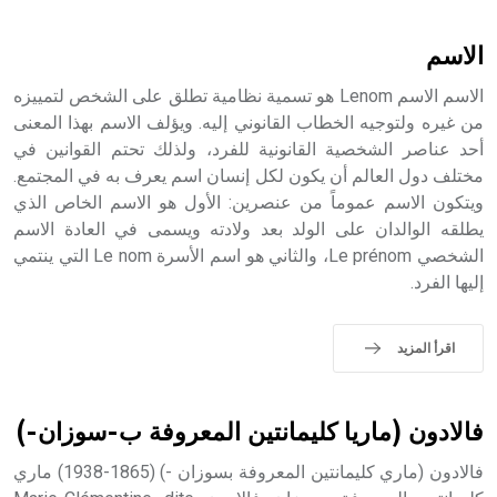
أثرياً يستخدم في العمارة عموماً وفي العمارة الدينية الخاصة
بالكنائس خصوصاً، وفي الإنكليزية أب
الاسم
الاسم الاسم Lenom هو تسمية نظامية تطلق على الشخص لتمييزه
من غيره ولتوجيه الخطاب القانوني إليه. ويؤلف الاسم بهذا المعنى
أحد عناصر الشخصية القانونية للفرد، ولذلك تحتم القوانين في
- هل تعلم أن أبجر Abgar اسم معروف جيداً يعود إلى عدد من
الملوك الذين حكموا مدينة إديسا (الرها) من أبجر الأول وحتى
مختلف دول العالم أن يكون لكل إنسان اسم يعرف به في المجتمع.
التاسع، وهم ينتسبون إلى أسرة أوسروين
ويتكون الاسم عموماً من عنصرين: الأول هو الاسم الخاص الذي
يطلقه الوالدان على الولد بعد ولادته ويسمى في العادة الاسم
الشخصي Le prénom، والثاني هو اسم الأسرة Le nom التي ينتمي
إليها الفرد.
- هل تعلم أن الأبجدية الكنعانية تتألف من /22/ علامة كتابية
sign تكتب منفصلة غير متصلة، وتعتمد المبدأ الأكوروفوني،
اقرأ المزيد
حيث تقتصر القيمة الصوتية للعلامة الك
فالادون (ماريا كليمانتين المعروفة ب-سوزان-)
فالادون (ماري كليمانتين المعروفة بسوزان -) (1865-1938) ماري