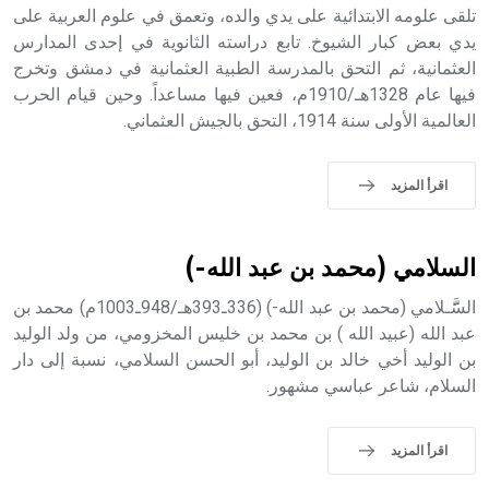
تلقى علومه الابتدائية على يدي والده، وتعمق في علوم العربية على
- هل تعلم أن أبجر Abgar اسم معروف جيداً يعود إلى عدد من
الملوك الذين حكموا مدينة إديسا (الرها) من أبجر الأول وحتى
يدي بعض كبار الشيوخ. تابع دراسته الثانوية في إحدى المدارس
التاسع، وهم ينتسبون إلى أسرة أوسروين
العثمانية، ثم التحق بالمدرسة الطبية العثمانية في دمشق وتخرج
فيها عام 1328هـ/1910م، فعين فيها مساعداً. وحين قيام الحرب
العالمية الأولى سنة 1914، التحق بالجيش العثماني.
- هل تعلم أن الأبجدية الكنعانية تتألف من /22/ علامة كتابية
اقرأ المزيد
sign تكتب منفصلة غير متصلة، وتعتمد المبدأ الأكوروفوني،
حيث تقتصر القيمة الصوتية للعلامة الك
السلامي (محمد بن عبد الله-)
السََََََّـلامي (محمد بن عبد الله-) (336ـ393هـ/948ـ1003م) محمد بن
عبد الله (عبيد الله ) بن محمد بن خليس المخزومي، من ولد الوليد
بن الوليد أخي خالد بن الوليد، أبو الحسن السلامي، نسبة إلى دار
السلام، شاعر عباسي مشهور.
اقرأ المزيد