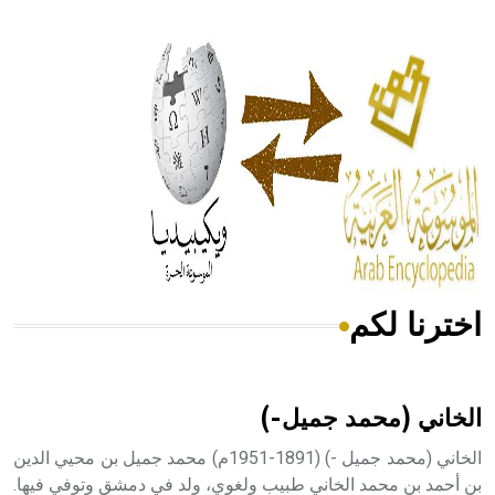
- هل تعلم أن أبقراط كتب في الطب أربعة مؤلفات هي:
الحكم، الأدلة، تنظيم التغذية، ورسالته في جروح الرأس. ويعود
له الفضل بأنه حرر الطب من الدين والفلسفة.
- هل تعلم أن المرجان إفراز حيواني يتكون في البحر ويتركب
من مادة كربونات الكلسيوم، وهو أحمر أو شديد الحمرة وهو
أجود أنواعه، ويمتاز بكبر الحجم ويسمى الش
اخترنا لكم
هل تعلم أن الأبسيد كلمة فرنسية اللفظ تم اعتمادها مصطلحاً
أثرياً يستخدم في العمارة عموماً وفي العمارة الدينية الخاصة
بالكنائس خصوصاً، وفي الإنكليزية أب
الخاني (محمد جميل-)
الخاني (محمد جميل -) (1891-1951م) محمد جميل بن محيي الدين
بن أحمد بن محمد الخاني طبيب ولغوي، ولد في دمشق وتوفي فيها.