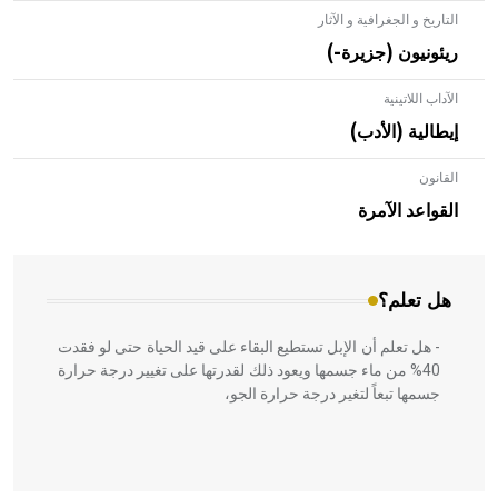
التاريخ و الجغرافية و الآثار
ريئونيون (جزيرة-)
الآداب اللاتينية
إيطالية (الأدب)
القانون
- هل تعلم أن الأبلق نوع من الفنون الهندسية التي ارتبطت
بالعمارة الإسلامية في بلاد الشام ومصر خاصة، حيث يحرص
القواعد الآمرة
المعمار على بناء مداميكه وخاصة في الواجهات
هل تعلم؟
- هل تعلم أن الإبل تستطيع البقاء على قيد الحياة حتى لو فقدت
40% من ماء جسمها ويعود ذلك لقدرتها على تغيير درجة حرارة
جسمها تبعاً لتغير درجة حرارة الجو،