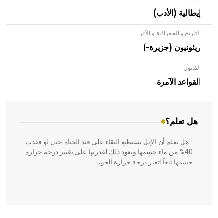
إيطالية (الأدب)
التاريخ و الجغرافية و الآثار
ريئونيون (جزيرة-)
القانون
- هل تعلم أن الأبلق نوع من الفنون الهندسية التي ارتبطت
بالعمارة الإسلامية في بلاد الشام ومصر خاصة، حيث يحرص
القواعد الآمرة
المعمار على بناء مداميكه وخاصة في الواجهات
هل تعلم؟
- هل تعلم أن الإبل تستطيع البقاء على قيد الحياة حتى لو فقدت
40% من ماء جسمها ويعود ذلك لقدرتها على تغيير درجة حرارة
جسمها تبعاً لتغير درجة حرارة الجو،
- هل تعلم أن أبقراط كتب في الطب أربعة مؤلفات هي: