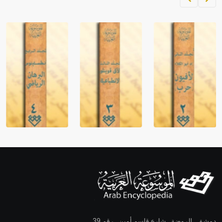
دمشق ـ الروضة ـ شارع قاسم أمين ـ رقم 39