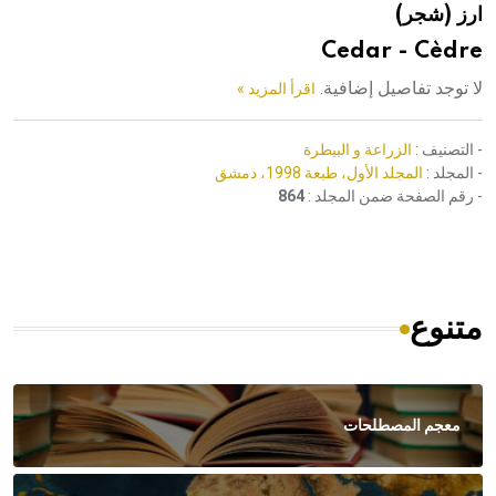
ارز (شجر)
هيئة الموسوعة العربية تطلق موسوعات جديدة في عام 2026
Cedar - Cèdre
لا توجد تفاصيل إضافية.
اقرأ المزيد »
- التصنيف :
الزراعة و البيطرة
- المجلد :
المجلد الأول، طبعة 1998، دمشق
- رقم الصفحة ضمن المجلد :
864
متنوع
معجم المصطلحات