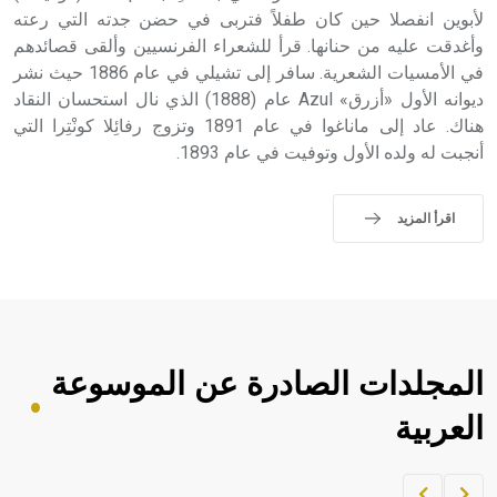
الملوك الذين حكموا مدينة إديسا (الرها) من أبجر الأول وحتى
لأبوين انفصلا حين كان طفلاً فتربى في حضن جدته التي رعته
التاسع، وهم ينتسبون إلى أسرة أوسروين
وأغدقت عليه من حنانها. قرأ للشعراء الفرنسيين وألقى قصائدهم
في الأمسيات الشعرية. سافر إلى تشيلي في عام 1886 حيث نشر
ديوانه الأول «أزرق» Azul عام (1888) الذي نال استحسان النقاد
هناك. عاد إلى ماناغوا في عام 1891 وتزوج رفائِلا كونْتِرا التي
أنجبت له ولده الأول وتوفيت في عام 1893.
- هل تعلم أن الأبجدية الكنعانية تتألف من /22/ علامة كتابية
sign تكتب منفصلة غير متصلة، وتعتمد المبدأ الأكوروفوني،
حيث تقتصر القيمة الصوتية للعلامة الك
اقرأ المزيد
المجلدات الصادرة عن الموسوعة
العربية