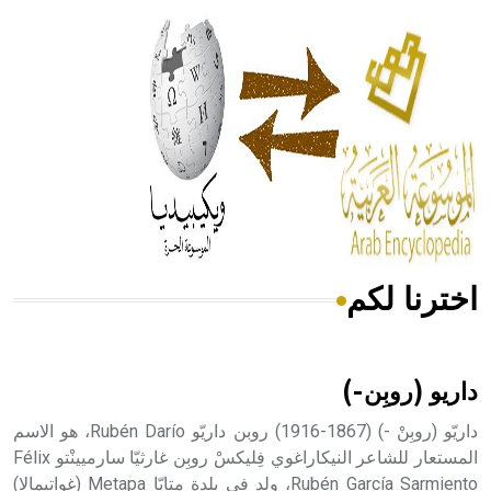
الحكم، الأدلة، تنظيم التغذية، ورسالته في جروح الرأس. ويعود
له الفضل بأنه حرر الطب من الدين والفلسفة.
- هل تعلم أن المرجان إفراز حيواني يتكون في البحر ويتركب
من مادة كربونات الكلسيوم، وهو أحمر أو شديد الحمرة وهو
أجود أنواعه، ويمتاز بكبر الحجم ويسمى الش
اخترنا لكم
هل تعلم أن الأبسيد كلمة فرنسية اللفظ تم اعتمادها مصطلحاً
أثرياً يستخدم في العمارة عموماً وفي العمارة الدينية الخاصة
بالكنائس خصوصاً، وفي الإنكليزية أب
داريو (روبِن-)
داريّو (روبِنْ -) (1867-1916) روبن داريّو Rubén Darío، هو الاسم
المستعار للشاعر النيكاراغوي فِليكسْ روبِن غارثيّا سارميينْتو Félix
Rubén García Sarmiento، ولد في بلدة مِتابّا Metapa (غواتيمالا)
- هل تعلم أن أبجر Abgar اسم معروف جيداً يعود إلى عدد من