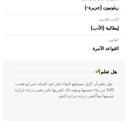
ريئونيون (جزيرة-)
الآداب اللاتينية
إيطالية (الأدب)
القانون
- هل تعلم أن الأبلق نوع من الفنون الهندسية التي ارتبطت
بالعمارة الإسلامية في بلاد الشام ومصر خاصة، حيث يحرص
القواعد الآمرة
المعمار على بناء مداميكه وخاصة في الواجهات
هل تعلم؟
- هل تعلم أن الإبل تستطيع البقاء على قيد الحياة حتى لو فقدت
40% من ماء جسمها ويعود ذلك لقدرتها على تغيير درجة حرارة
جسمها تبعاً لتغير درجة حرارة الجو،
- هل تعلم أن أبقراط كتب في الطب أربعة مؤلفات هي: