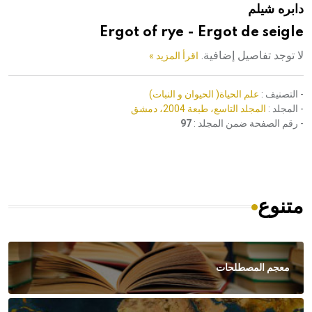
دابره شيلم
هيئة الموسوعة العربية تطلق موسوعات جديدة في عام 2026
Ergot of rye - Ergot de seigle
لا توجد تفاصيل إضافية.
اقرأ المزيد »
- التصنيف :
علم الحياة( الحيوان و النبات)
- المجلد :
المجلد التاسع، طبعة 2004، دمشق
- رقم الصفحة ضمن المجلد :
97
متنوع
معجم المصطلحات