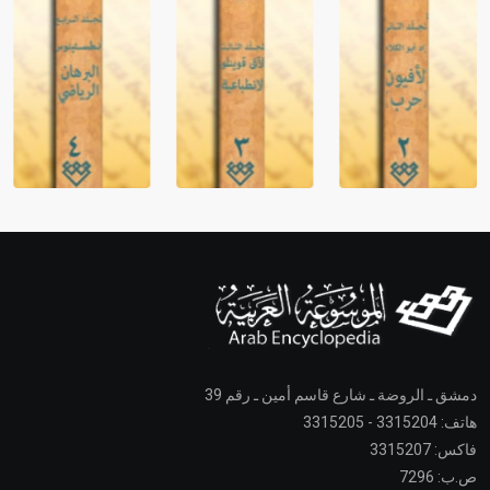
دمشق ـ الروضة ـ شارع قاسم أمين ـ رقم 39
هاتف: 3315204 - 3315205
فاكس: 3315207
ص.ب: 7296