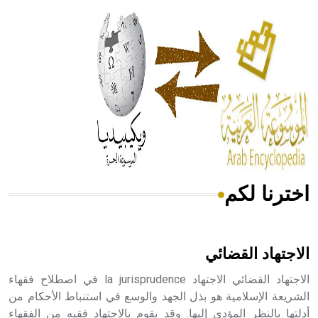
الحكم، الأدلة، تنظيم التغذية، ورسالته في جروح الرأس. ويعود
له الفضل بأنه حرر الطب من الدين والفلسفة.
- هل تعلم أن المرجان إفراز حيواني يتكون في البحر ويتركب
من مادة كربونات الكلسيوم، وهو أحمر أو شديد الحمرة وهو
أجود أنواعه، ويمتاز بكبر الحجم ويسمى الش
اخترنا لكم
هل تعلم أن الأبسيد كلمة فرنسية اللفظ تم اعتمادها مصطلحاً
أثرياً يستخدم في العمارة عموماً وفي العمارة الدينية الخاصة
بالكنائس خصوصاً، وفي الإنكليزية أب
الاجتهاد القضائي
الاجتهاد القضائي الاجتهاد la jurisprudence في اصطلاح فقهاء
الشريعة الإسلامية هو بذل الجهد والوسع في استنباط الأحكام من
أدلتها بالنظر المؤدي إليها. وقد يقوم بالاجتهاد فقيه من الفقهاء
- هل تعلم أن أبجر Abgar اسم معروف جيداً يعود إلى عدد من