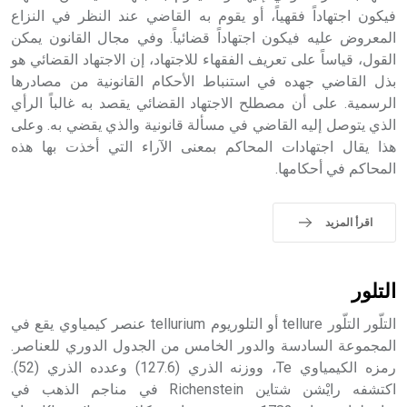
الملوك الذين حكموا مدينة إديسا (الرها) من أبجر الأول وحتى
فيكون اجتهاداً فقهياً، أو يقوم به القاضي عند النظر في النزاع
التاسع، وهم ينتسبون إلى أسرة أوسروين
المعروض عليه فيكون اجتهاداً قضائياً. وفي مجال القانون يمكن
القول، قياساً على تعريف الفقهاء للاجتهاد، إن الاجتهاد القضائي هو
بذل القاضي جهده في استنباط الأحكام القانونية من مصادرها
الرسمية. على أن مصطلح الاجتهاد القضائي يقصد به غالباً الرأي
الذي يتوصل إليه القاضي في مسألة قانونية والذي يقضي به. وعلى
- هل تعلم أن الأبجدية الكنعانية تتألف من /22/ علامة كتابية
هذا يقال اجتهادات المحاكم بمعنى الآراء التي أخذت بها هذه
sign تكتب منفصلة غير متصلة، وتعتمد المبدأ الأكوروفوني،
المحاكم في أحكامها.
حيث تقتصر القيمة الصوتية للعلامة الك
اقرأ المزيد
التلور
التلّور التلّور tellure أو التلوريوم tellurium عنصر كيمياوي يقع في
المجموعة السادسة والدور الخامس من الجدول الدوري للعناصر.
رمزه الكيمياوي Te، ووزنه الذري (127.6) وعدده الذري (52).
اكتشفه رايْشن شتاين Richenstein في مناجم الذهب في