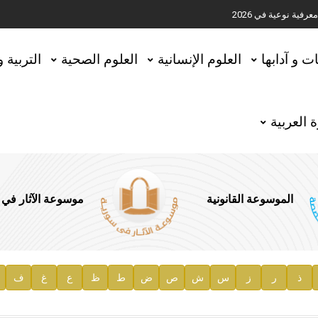
ية نوعية في 2026
تحقيق المخطوطات في العاصمة القطرية الدوحة
ات و آدابها
العلوم الإنسانية
العلوم الصحية
التربية 
 العربية
الموسوعة القانونية
موسوعة الآثار في
ذ
ر
ز
س
ش
ص
ض
ط
ظ
ع
غ
ف
ية