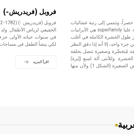
فروبل (فريدريش-)
لى النبات حصراً، وتنتمي إلى رتبة غشائيات
الأجنحة[ر] Hymenoptera، ورُتَّيْبَة ذات الخصر Apoerita وفصيلة عليا superfamily هي الآبرانيات
ها الخارجية الحشرة الكاملة imaga: لايتجاوز طول الحشرة الكاملة في أغلب
في سنوات حياته الأولى جزءاً
 من جزء واحد، إلا أنه إذا دقق النظر
لكي ينشأ الطفل في مساحات و
ة مُتخصِّرة وصغيرة تتصل بحلقة
لحشرة. وللأنثى آلة لسع (إبرة)
اقرأ المزيد
مندغمة داخل الجسم وتبرز عند تحضير المكان المناسب للبيوض الصغيرة (الشكل 1) ولأن منها
ربية