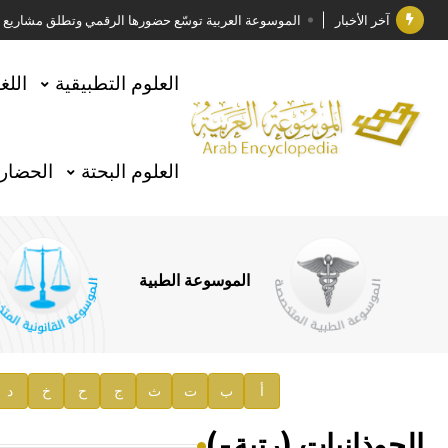
آخر الأخبار
الموسوعة العربية توسّع حضورها الرقمي وتطلق مشاريع معرف
فوز الأستاذ الدكتور وليد محمد السراقبي بجائزة كتارا ل
العلوم التطبيقية
اللغ
جائزة مجمع الملك سلمان العالمي للغة العربية 2025
الأستاذ إياد خالد الطباع مدير عام لهيئة الموسوعة العربية
العلوم البحتة
الحضارة
السيد محمد ياسين صالح وزيرا للثقافة
صدور المجلد الثامن من موسوعة الآثار في سورية
توصيات مجلس الإدارة
الموسوعة الطبية
صدور المجلد السابع من موسوعة الآثار في سورية
صدور المجلد الثامن عشر من الموسوعة الطبية
إعلان..
أ
ب
ت
ث
ج
ح
خ
د
دار الفكر الموزع الحصري لمنشورات هيئة الموسوعة العرب
الحوذانيات (رتبة-)