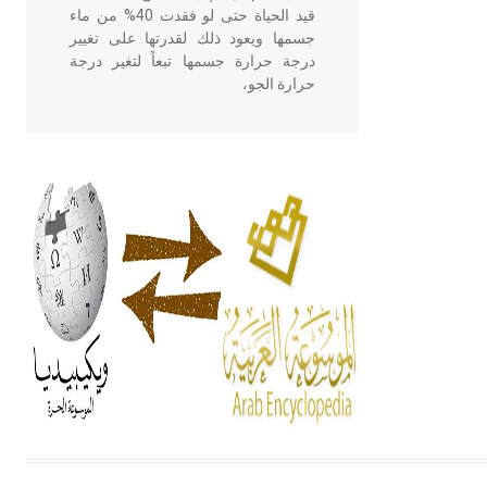
قيد الحياة حتى لو فقدت 40% من ماء
جسمها ويعود ذلك لقدرتها على تغيير
درجة حرارة جسمها تبعاً لتغير درجة
حرارة الجو،
- هل تعلم أن أبقراط كتب في الطب
أربعة مؤلفات هي: الحكم، الأدلة، تنظيم
التغذية، ورسالته في جروح الرأس.
ويعود له الفضل بأنه حرر الطب من
الدين والفلسفة.
- هل تعلم أن المرجان إفراز حيواني
يتكون في البحر ويتركب من مادة
كربونات الكلسيوم، وهو أحمر أو شديد
الحمرة وهو أجود أنواعه، ويمتاز بكبر
الحجم ويسمى الش
هل تعلم أن الأبسيد كلمة فرنسية اللفظ