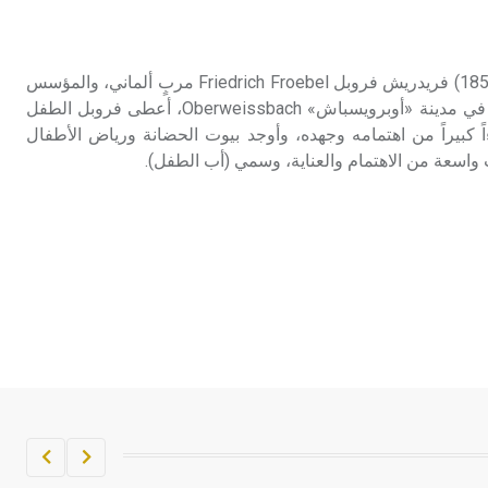
تم اعتمادها مصطلحاً أثرياً يستخدم في
العمارة عموماً وفي العمارة الدينية
الخاصة بالكنائس خصوصاً، وفي
فروبل (فريدريش -) (1782-1852) فريدريش فروبل Friedrich Froebel مربٍ ألماني، والمؤسس
الإنكليزية أب
الحقيقي لرياض الأطفال. ولد في مدينة «أوبرويسباش» Oberweissbach، أعطى فروبل الطفل
 كبيراً من اهتمامه وجهده، وأوجد بيوت الحضانة ورياض الأطفال
- هل تعلم أن أبجر Abgar اسم معروف
اسعة من الاهتمام والعناية، وسمي (أب الطفل).
جيداً يعود إلى عدد من الملوك الذين
حكموا مدينة إديسا (الرها) من أبجر الأول
وحتى التاسع، وهم ينتسبون إلى أسرة
أوسروين
- هل تعلم أن الأبجدية الكنعانية تتألف من
/22/ علامة كتابية sign تكتب منفصلة
غير متصلة، وتعتمد المبدأ الأكوروفوني،
حيث تقتصر القيمة الصوتية للعلامة الك