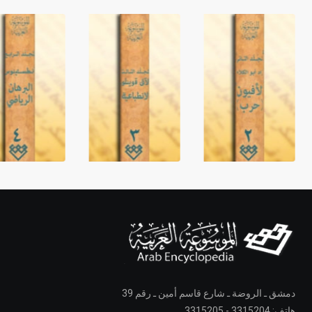
دمشق ـ الروضة ـ شارع قاسم أمين ـ رقم 39
هاتف: 3315204 - 3315205