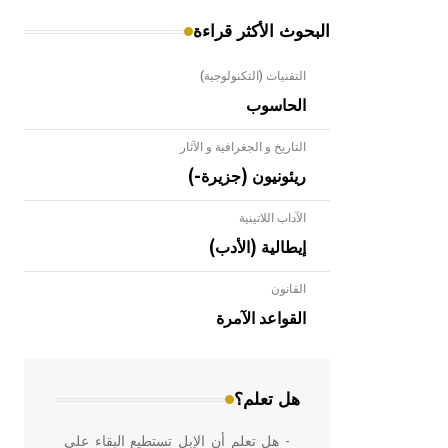
البحوث الأكثر قراءة
التقنيات (التكنولوجية)
الحاسوب
التاريخ و الجغرافية و الآثار
ريئونيون (جزيرة-)
الآداب اللاتينية
إيطالية (الأدب)
القانون
- هل تعلم أن الأبلق نوع من الفنون
الهندسية التي ارتبطت بالعمارة الإسلامية
القواعد الآمرة
في بلاد الشام ومصر خاصة، حيث يحرص
المعمار على بناء مداميكه وخاصة في
الواجهات
هل تعلم؟
- هل تعلم أن الإبل تستطيع البقاء على