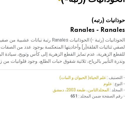
هيئة الموسوعة العربية تطلق موسوعات جديدة في عام 2026
حوذانيات (رتبه)
Ranales - Ranales
الحوذانيات (رتبة -) الحوذانيات ales
لصفي ثنائيات الفلقة[ر] وأحاديتها المنعكسة بوجود عدد من الصفات ال
للقطع الزهرية، عدم تمايز القطع الزهرية إلى كأس وتويج، سيادة البن
وندرة التأبير بالرياح، ثلاثية شقوق حبات الطلع، وجود قلوانيات من زم
- التصنيف :
علم الحياة( الحيوان و النبات)
- النوع :
علوم
- المجلد :
المجلدالثامن، طبعة 2003، دمشق
- رقم الصفحة ضمن المجلد :
651