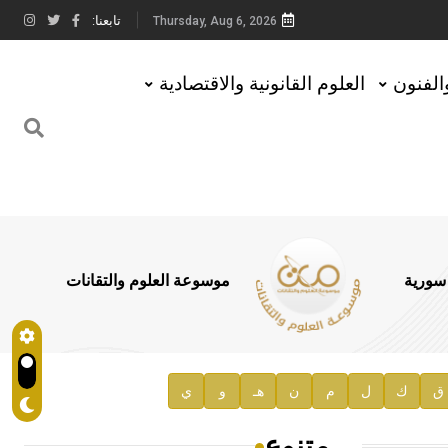
تابعنا:
Thursday, Aug 6, 2026
والفنون
العلوم القانونية والاقتصادية
 سورية
موسوعة العلوم والتقانات
ق
ك
ل
م
ن
هـ
و
ي
متنوع