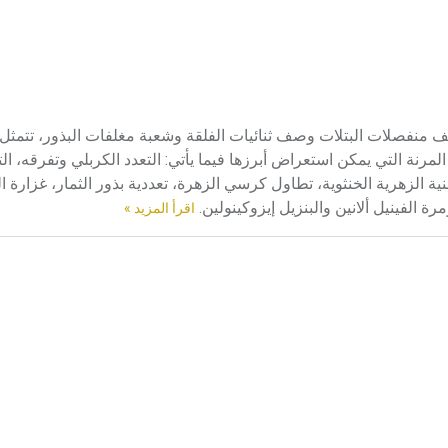
Ran رتبة نباتات عشبية من صفيف منفصلات البتلات وصف ثنائيات الفلقة وشعبة مغلفات البذور، ت
مرنة التي يمكن استعراض أبرزها فيما يأتي: التعدد الكربلي وتفرقه، ال
ية الزهرية الخنثوية، تطاول كرسي الزهرة، تعددية بذور الثمار، غزارة ا
رة الفينيل ألانين والبنزيل إيزوكينولين.
اقرأ المزيد »