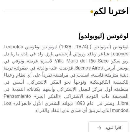
اخترنا لكم
هل تعلم أن الأبسيد كلمة فرنسية اللفظ تم اعتمادها مصطلحاً
أثرياً يستخدم في العمارة عموماً وفي العمارة الدينية الخاصة
بالكنائس خصوصاً، وفي الإنكليزية أب
لوغونس (ليوبولدو)
لوغونِس (ليوبولدو ـ) (1874 ـ 1938) ليوبولدو لوغونس Leopoldo
Lugones شاعر وناقد وروائي أرجنتيني بارز. ولد في بلدة ماريا دِل
ريو سِكو Villa María del Río Seco لأسرة عريقة وتوفي في
- هل تعلم أن أبجر Abgar اسم معروف جيداً يعود إلى عدد من
الملوك الذين حكموا مدينة إديسا (الرها) من أبجر الأول وحتى
بوينس آيرِس Buenos Aires. فَرَضت عليه والدته في طفولته تربية
التاسع، وهم ينتسبون إلى أسرة أوسروين
دينية متزمتة قاسية، انقلبت في مراهقته تمرداً على أي نظام وعداءً
للكنيسة الكاثوليكية وتوجهاً نحو الفكر الاشتراكي. أسس في
منطقته أول مركز للعمل الاشتراكي وأسهم بكتاباته النقدية في
الصحيفة ذات التوجه الاشتراكي «الفكر الحر» Pensamiento
Libre، ونشر في عام 1893 ديوانه الشعري الأول «العوالم» Los
- هل تعلم أن الأبجدية الكنعانية تتألف من /22/ علامة كتابية
mundos الذي لم يلقَ أي صدى لدى النقاد والقراء.
sign تكتب منفصلة غير متصلة، وتعتمد المبدأ الأكوروفوني،
حيث تقتصر القيمة الصوتية للعلامة الك
اقرأ المزيد