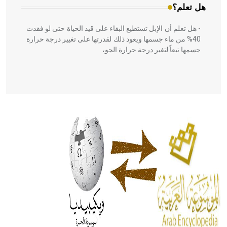
هل تعلم؟
- هل تعلم أن الإبل تستطيع البقاء على قيد الحياة حتى لو فقدت
40% من ماء جسمها ويعود ذلك لقدرتها على تغيير درجة حرارة
جسمها تبعاً لتغير درجة حرارة الجو،
- هل تعلم أن أبقراط كتب في الطب أربعة مؤلفات هي:
الحكم، الأدلة، تنظيم التغذية، ورسالته في جروح الرأس. ويعود
له الفضل بأنه حرر الطب من الدين والفلسفة.
- هل تعلم أن المرجان إفراز حيواني يتكون في البحر ويتركب
من مادة كربونات الكلسيوم، وهو أحمر أو شديد الحمرة وهو
أجود أنواعه، ويمتاز بكبر الحجم ويسمى الش