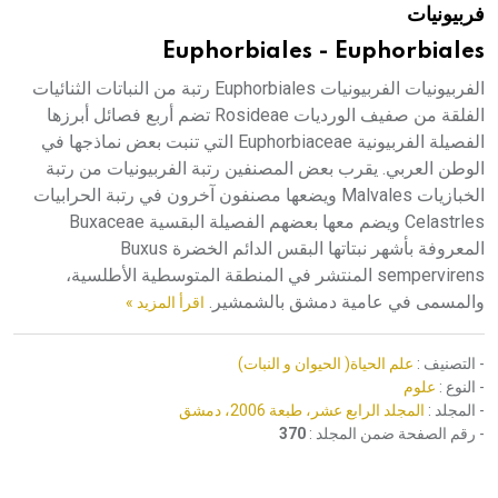
فربيونيات
هيئة الموسوعة العربية تطلق موسوعات جديدة في عام 2026
Euphorbiales - Euphorbiales
الفربيونيات الفربيونيات Euphorbiales رتبة من النباتات الثنائيات
الفلقة من صفيف الورديات Rosideae تضم أربع فصائل أبرزها
الفصيلة الفربيونية Euphorbiaceae التي تنبت بعض نماذجها في
الوطن العربي. يقرب بعض المصنفين رتبة الفربيونيات من رتبة
الخبازيات Malvales ويضعها مصنفون آخرون في رتبة الحرابيات
Celastrles ويضم معها بعضهم الفصيلة البقسية Buxaceae
المعروفة بأشهر نبتاتها البقس الدائم الخضرة Buxus
sempervirens المنتشر في المنطقة المتوسطية الأطلسية،
والمسمى في عامية دمشق بالشمشير.
اقرأ المزيد »
- التصنيف :
علم الحياة( الحيوان و النبات)
- النوع :
علوم
- المجلد :
المجلد الرابع عشر، طبعة 2006، دمشق
- رقم الصفحة ضمن المجلد :
370