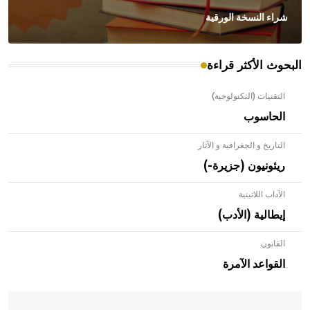
شراء النسخة الورقية
البحوث الأكثر قراءة
التقنيات (التكنولوجية)
الحاسوب
التاريخ و الجغرافية و الآثار
ريئونيون (جزيرة-)
الآداب اللاتينية
إيطالية (الأدب)
القانون
- هل تعلم أن الأبلق نوع من الفنون الهندسية التي ارتبطت
بالعمارة الإسلامية في بلاد الشام ومصر خاصة، حيث يحرص
القواعد الآمرة
المعمار على بناء مداميكه وخاصة في الواجهات