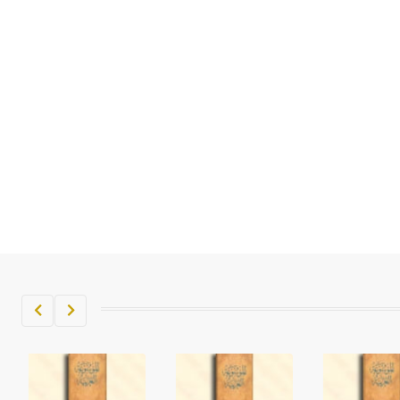
تم اعتمادها مصطلحاً أثرياً يستخدم في
العمارة عموماً وفي العمارة الدينية
الخاصة بالكنائس خصوصاً، وفي
الإنكليزية أب
- هل تعلم أن أبجر Abgar اسم معروف
جيداً يعود إلى عدد من الملوك الذين
حكموا مدينة إديسا (الرها) من أبجر الأول
وحتى التاسع، وهم ينتسبون إلى أسرة
أوسروين
- هل تعلم أن الأبجدية الكنعانية تتألف من
/22/ علامة كتابية sign تكتب منفصلة
غير متصلة، وتعتمد المبدأ الأكوروفوني،
حيث تقتصر القيمة الصوتية للعلامة الك