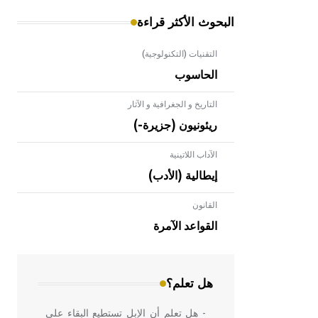
البحوث الأكثر قراءة
التقنيات (التكنولوجية)
الحاسوب
التاريخ و الجغرافية و الآثار
ريئونيون (جزيرة-)
الآداب اللاتينية
إيطالية (الأدب)
القانون
- هل تعلم أن الأبلق نوع من الفنون
الهندسية التي ارتبطت بالعمارة الإسلامية
القواعد الآمرة
في بلاد الشام ومصر خاصة، حيث يحرص
المعمار على بناء مداميكه وخاصة في
الواجهات
هل تعلم؟
- هل تعلم أن الإبل تستطيع البقاء على