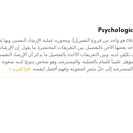
Psychologic
الإِرشاد النفسي (علم -) علم الإِرشاد النفسي counseling psychology هو واحد من فروع النفس[ر]، ومحوره عملية الإِرشاد الن
 بعضها الآخر بالتفصيل. بين التعريفات المختصرة ما يقول: إِن الإِرشا
ٍ لديه. وبين التعريفات الآخذة بالتفصيل ما يذكر أن الإِرشاد النفس
ؤهل علمياً للقيام بالعملية، والمسترشد وهو شخص سويّ لديه صعوبة ن
لمسترشد إِلى حلّ مثمرٍ لصعوبته وفهم أفضل لنفسه.
اقرأ المزيد »