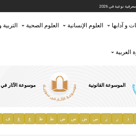
ية نوعية في 2026
تحقيق المخطوطات في العاصمة القطرية الدوحة
ات و آدابها
العلوم الإنسانية
العلوم الصحية
التربية 
 العربية
الموسوعة القانونية
موسوعة الآثار في
ذ
ر
ز
س
ش
ص
ض
ط
ظ
ع
غ
ف
ية