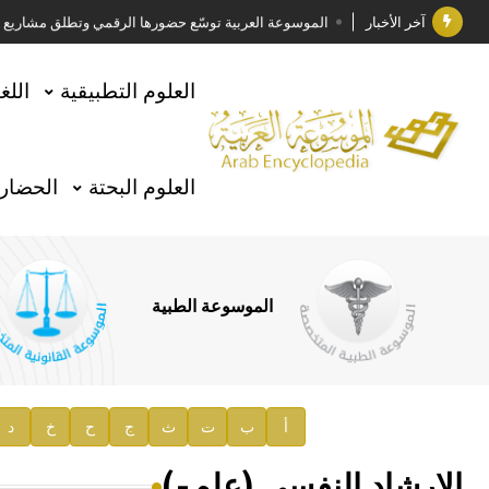
آخر الأخبار
الموسوعة العربية توسّع حضورها الرقمي وتطلق مشاريع معرف
فوز الأستاذ الدكتور وليد محمد السراقبي بجائزة كتارا ل
العلوم التطبيقية
اللغ
جائزة مجمع الملك سلمان العالمي للغة العربية 2025
الأستاذ إياد خالد الطباع مدير عام لهيئة الموسوعة العربية
العلوم البحتة
الحضارة
السيد محمد ياسين صالح وزيرا للثقافة
صدور المجلد الثامن من موسوعة الآثار في سورية
توصيات مجلس الإدارة
الموسوعة الطبية
صدور المجلد السابع من موسوعة الآثار في سورية
صدور المجلد الثامن عشر من الموسوعة الطبية
إعلان..
أ
ب
ت
ث
ج
ح
خ
د
دار الفكر الموزع الحصري لمنشورات هيئة الموسوعة العرب
الإرشاد النفسي (علم-)