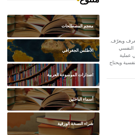
معجم المصطلحات
فسي وبها يُعرف ويعرّف.
د النفسي
الأطلس الجغرافي
ي عملية
فسية ويحتاج
اصدارات الموسوعة العربية
أسماء الباحثين
شراء النسخة الورقية