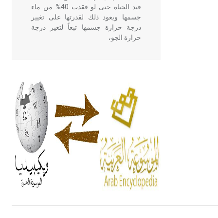
قيد الحياة حتى لو فقدت 40% من ماء
جسمها ويعود ذلك لقدرتها على تغيير
درجة حرارة جسمها تبعاً لتغير درجة
حرارة الجو،
- هل تعلم أن أبقراط كتب في الطب
أربعة مؤلفات هي: الحكم، الأدلة، تنظيم
التغذية، ورسالته في جروح الرأس.
ويعود له الفضل بأنه حرر الطب من
الدين والفلسفة.
- هل تعلم أن المرجان إفراز حيواني
يتكون في البحر ويتركب من مادة
كربونات الكلسيوم، وهو أحمر أو شديد
الحمرة وهو أجود أنواعه، ويمتاز بكبر
الحجم ويسمى الش
هل تعلم أن الأبسيد كلمة فرنسية اللفظ