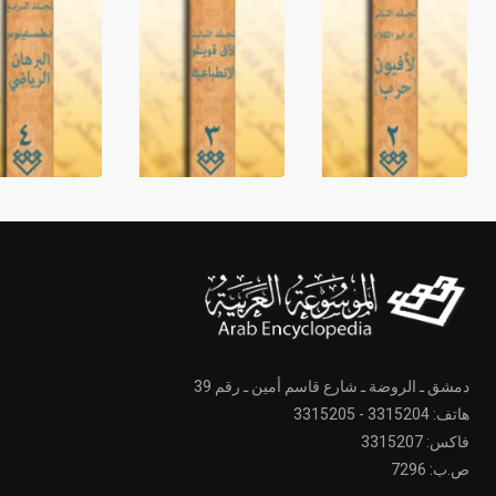
دمشق ـ الروضة ـ شارع قاسم أمين ـ رقم 39
هاتف: 3315204 - 3315205
فاكس: 3315207
ص.ب: 7296