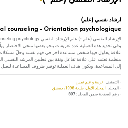
هيئة الموسوعة العربية تطلق موسوعات جديدة في عام 2026
ارشاد نفسي (علم)
al counseling - Orientation psychologique
وفي تحديد هذه العملية عدة تعريفات ينحو بعضها منحى الاختصار ويأخذ
علاقة يحاول فيها شخص مساعدة آخر في فهم نفسه وحلّ مشكلات تكيّف
منظمة تعتمد على علاقة تفاعل وثقة بين قطبين المرشد النفسي الم
إِلى المساعدة، ويكون هدف العملية توفير ظروف المساعدة ليصل ا
- التصنيف :
تربية و علم نفس
- المجلد :
المجلد الأول، طبعة 1998، دمشق
- رقم الصفحة ضمن المجلد :
897