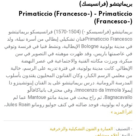
بريماتيتشو (فرانسيسك)
هيئة الموسوعة العربية تطلق موسوعات جديدة في عام 2026
Primaticcio (Francesco-) - Primaticcio
(Francesco-)
بريماتيتشو (فرانسيسكو -) (1504-1570) فرانسيسكو بريماتيتشو
Primaticcio Francescoفنان تشكيلي إيطالي من أسرة نبيلة، ولد
في مدينة بولونية Bologne الإيطالية، ونشط فنيا في فرنسة وتوفي
في عاصمتها باريس، وقد ظهرت موهبته في التصوير في سن
مبكرة، وبرزت مكانته الفنية والاجتماعية في عصر النهضة
الإيطالي. كانت مدينة بولونية، في فترة تدربه على الرسم، خالية
من معلمي الرسم الكبار، وكان الفنانون المحليون يقتدون بأسلوب
المدرسة الرومانية. درس بريماتيتشو على يد الفنان إينوتشينزو دا
إيمولا Innocenzo da Immola، وفي محترف بانياكافالّو
Bagnacavallo، ثم راح يبحث في مدينة مانتو Mantoue عما لم
توفره له بولونية، فوجد ضالته في كنف جوليو رومانو Jules Roain،
اقرأ المزيد »
- التصنيف :
العمارة و الفنون التشكيلية والزخرفية
- النوع :
أعلام ومشاهير