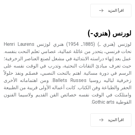
- هل تعلم أن الأبجدية الكنعانية تتألف من /22/ علامة كتابية
sign تكتب منفصلة غير متصلة، وتعتمد المبدأ الأكوروفوني،
اقرأ المزيد
حيث تقتصر القيمة الصوتية للعلامة الك
لورنس (هنري-)
لورَنس (هنري ـ) (1885ـ 1954) هنري لورَنس Henri Laurens
نحات فرنسي، يتحدر من عائلة عمالية، عصامي تعلم النحت بنفسه.
عمل بعد إنهاء دراسته الابتدائية في مشغل لصنع العناصر الزخرفية؛
حيث تعرف مبادئ التقانات النحتية، وتدرب في الوقت نفسه على
الرسم في دورة مسائية. اهتم بالنحت النصبي، فصمّم ونفذ حلولاً
زخرفية لباليه روسيا Ballets Russes. ومن اهتماماته الأخرى
الحفر والطباعة وفن الكتاب. كانت أعماله الأولى قريبة من الطبيعة
وامتلكت في الوقت نفسه خصائص الفن القديم ولاسيما الفنون
القوطية Gothic arts.
اقرأ المزيد