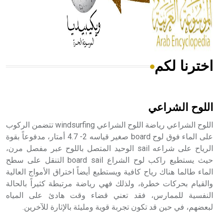
- هل تعلم أن المرجان إفراز حيواني يتكون في البحر ويتركب
من مادة كربونات الكلسيوم، وهو أحمر أو شديد الحمرة وهو
أجود أنواعه، ويمتاز بكبر الحجم ويسمى الش
اخترنا لكم
هل تعلم أن الأبسيد كلمة فرنسية اللفظ تم اعتمادها مصطلحاً
أثرياً يستخدم في العمارة عموماً وفي العمارة الدينية الخاصة
بالكنائس خصوصاً، وفي الإنكليزية أب
اللوح الشراعي
اللوح الشراعي رياضة اللوح الشراعي windsurfing تتضمن الركوب
على الماء فوق لوح board صغير قياسه 2- 4.7 أمتار، مدفوعاً بقوة
الرياح على شراعه sail الوحيد المتصل باللوح عبر مفصل مرن،
- هل تعلم أن أبجر Abgar اسم معروف جيداً يعود إلى عدد من
الملوك الذين حكموا مدينة إديسا (الرها) من أبجر الأول وحتى
حيث يستطيع راكب لوح الشراع board sail التنقل على سطح
التاسع، وهم ينتسبون إلى أسرة أوسروين
الماء طالما هناك رياح كافية ويستطيع أيضاً اختراق الأمواج العالية
والقيام بحركات خطرة، ولذلك فهي رياضة مرتبطة كثيراً بالحالة
النفسية للممارس، فقد تعني قضاء وقت هادئ على المياه
لبعضهم، في حين قد تكون تجربة قوية ومليئة بالإثارة للآخرين.