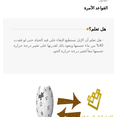
القانون
- هل تعلم أن الأبلق نوع من الفنون الهندسية التي ارتبطت
بالعمارة الإسلامية في بلاد الشام ومصر خاصة، حيث يحرص
القواعد الآمرة
المعمار على بناء مداميكه وخاصة في الواجهات
هل تعلم؟
- هل تعلم أن الإبل تستطيع البقاء على قيد الحياة حتى لو فقدت
40% من ماء جسمها ويعود ذلك لقدرتها على تغيير درجة حرارة
جسمها تبعاً لتغير درجة حرارة الجو،
- هل تعلم أن أبقراط كتب في الطب أربعة مؤلفات هي:
الحكم، الأدلة، تنظيم التغذية، ورسالته في جروح الرأس. ويعود
له الفضل بأنه حرر الطب من الدين والفلسفة.