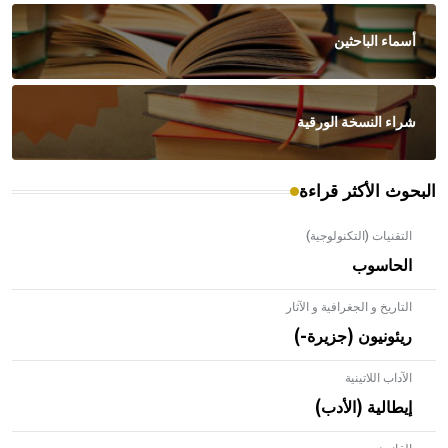
أسماء الباحثين
شراء النسخة الورقية
البحوث الأكثر قراءة
التقنيات (التكنولوجية)
الحاسوب
التاريخ و الجغرافية و الآثار
ريئونيون (جزيرة-)
الآداب اللاتينية
إيطالية (الأدب)