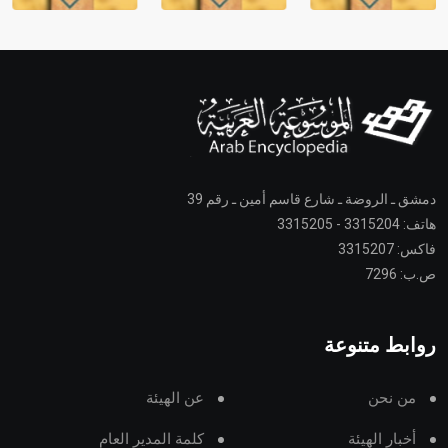
دمشق ـ الروضة ـ شارع قاسم أمين ـ رقم 39
هاتف: 3315204 - 3315205
فاكس: 3315207
ص.ب: 7296
روابط متنوعة
من نحن
عن الهيئة
أخبار الهيئة
كلمة المدير العام