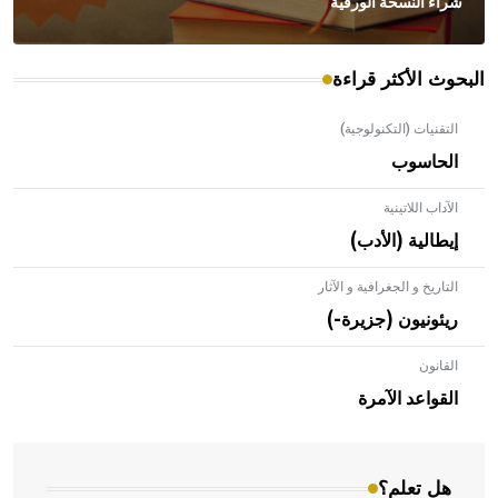
شراء النسخة الورقية
البحوث الأكثر قراءة
التقنيات (التكنولوجية)
الحاسوب
الآداب اللاتينية
إيطالية (الأدب)
التاريخ و الجغرافية و الآثار
ريئونيون (جزيرة-)
القانون
- هل تعلم أن الأبلق نوع من الفنون الهندسية التي ارتبطت
بالعمارة الإسلامية في بلاد الشام ومصر خاصة، حيث يحرص
القواعد الآمرة
المعمار على بناء مداميكه وخاصة في الواجهات
هل تعلم؟