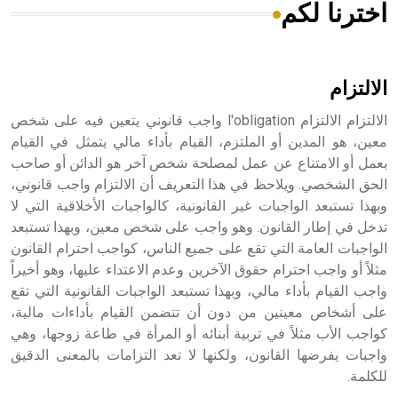
اخترنا لكم
هل تعلم أن الأبسيد كلمة فرنسية اللفظ تم اعتمادها مصطلحاً
أثرياً يستخدم في العمارة عموماً وفي العمارة الدينية الخاصة
بالكنائس خصوصاً، وفي الإنكليزية أب
الالتزام
الالتزام الالتزام l'obligation واجب قانوني يتعين فيه على شخص
معين، هو المدين أو الملتزم، القيام بأداء مالي يتمثل في القيام
بعمل أو الامتناع عن عمل لمصلحة شخص آخر هو الدائن أو صاحب
- هل تعلم أن أبجر Abgar اسم معروف جيداً يعود إلى عدد من
الملوك الذين حكموا مدينة إديسا (الرها) من أبجر الأول وحتى
الحق الشخصي. ويلاحظ في هذا التعريف أن الالتزام واجب قانوني،
التاسع، وهم ينتسبون إلى أسرة أوسروين
وبهذا تستبعد الواجبات غير القانونية، كالواجبات الأخلاقية التي لا
تدخل في إطار القانون. وهو واجب على شخص معين، وبهذا تستبعد
الواجبات العامة التي تقع على جميع الناس، كواجب احترام القانون
مثلاً أو واجب احترام حقوق الآخرين وعدم الاعتداء عليها، وهو أخيراً
واجب القيام بأداء مالي، وبهذا تستبعد الواجبات القانونية التي تقع
- هل تعلم أن الأبجدية الكنعانية تتألف من /22/ علامة كتابية
على أشخاص معينين من دون أن تتضمن القيام بأداءات مالية،
sign تكتب منفصلة غير متصلة، وتعتمد المبدأ الأكوروفوني،
كواجب الأب مثلاً في تربية أبنائه أو المرأة في طاعة زوجها، وهي
حيث تقتصر القيمة الصوتية للعلامة الك
واجبات يفرضها القانون، ولكنها لا تعد التزامات بالمعنى الدقيق
للكلمة.