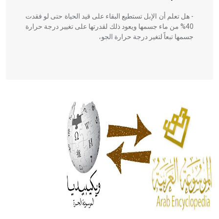
- هل تعلم أن الإبل تستطيع البقاء على قيد الحياة حتى لو فقدت
40% من ماء جسمها ويعود ذلك لقدرتها على تغيير درجة حرارة
جسمها تبعاً لتغير درجة حرارة الجو،
- هل تعلم أن أبقراط كتب في الطب أربعة مؤلفات هي:
الحكم، الأدلة، تنظيم التغذية، ورسالته في جروح الرأس. ويعود
له الفضل بأنه حرر الطب من الدين والفلسفة.
- هل تعلم أن المرجان إفراز حيواني يتكون في البحر ويتركب
من مادة كربونات الكلسيوم، وهو أحمر أو شديد الحمرة وهو
أجود أنواعه، ويمتاز بكبر الحجم ويسمى الش