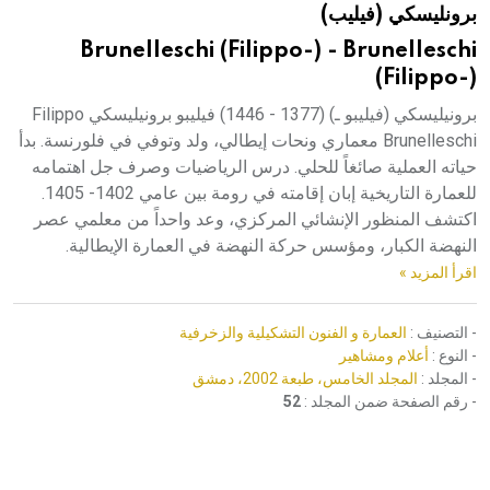
برونليسكي (فيليب)
هيئة الموسوعة العربية تطلق موسوعات جديدة في عام 2026
Brunelleschi (Filippo-) - Brunelleschi
(Filippo-)
برونيليسكي (فيليبو ـ) (1377 - 1446) فيليبو برونيليسكي Filippo
Brunelleschi معماري ونحات إيطالي، ولد وتوفي في فلورنسة. بدأ
حياته العملية صائغاً للحلي. درس الرياضيات وصرف جل اهتمامه
للعمارة التاريخية إبان إقامته في رومة بين عامي 1402- 1405.
اكتشف المنظور الإنشائي المركزي، وعد واحداً من معلمي عصر
النهضة الكبار، ومؤسس حركة النهضة في العمارة الإيطالية.
اقرأ المزيد »
- التصنيف :
العمارة و الفنون التشكيلية والزخرفية
- النوع :
أعلام ومشاهير
- المجلد :
المجلد الخامس، طبعة 2002، دمشق
- رقم الصفحة ضمن المجلد :
52