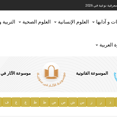
ية نوعية في 2026
تحقيق المخطوطات في العاصمة القطرية الدوحة
ات و آدابها
العلوم الإنسانية
العلوم الصحية
التربية 
 العربية
الموسوعة القانونية
موسوعة الآثار في
ذ
ر
ز
س
ش
ص
ض
ط
ظ
ع
غ
ف
ية