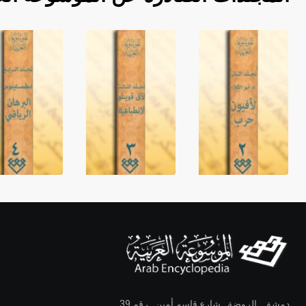
دمشق ـ الروضة ـ شارع قاسم أمين ـ رقم 39