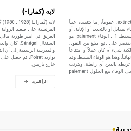
لايه (كمارا-)
الالتزام (انقضاء ـ) يكون انقضاء الالتزام extinction de l'obligation، عموماً، إما بتنفيذه عيناً
 بمقابل أو بالتجديد أو الإنابة، أو
من دون الوفاء به: بالإبراء أو باستحالة التنفيذ أو بالتقادم المسقط. 1 ـ الوفاء paiement: هو
ا يقتصر على دفع مبلغ من النقود،
السنغال égal
كية شيء أم كان عملاً أو امتناعاً
ئياً. وهذا هو الوفاء البسيط. وقد
تربطه بالدين أي رابطة، ويترتب
خارج باريس.
عليه حلول الموفي محل الدائن تجاه المدين، وهذا الوفاء يسمى الوفاء مع الحلول paiement
اقرأ المزيد
ربية