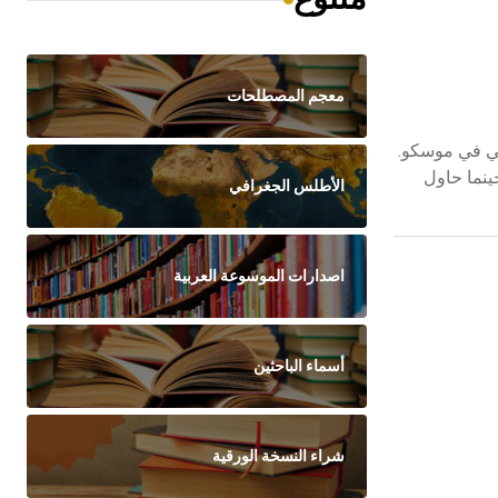
معجم المصطلحات
ي بروكوفييف Serghei Prokofiev مؤلف موسيقي روسي ولد في سونتسوفكا Sontsovka وتوفي في موسكو.
ينما حاول
الأطلس الجغرافي
اصدارات الموسوعة العربية
أسماء الباحثين
شراء النسخة الورقية