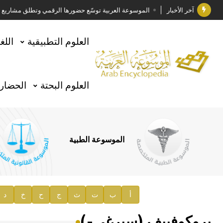
آخر الأخبار
الموسوعة العربية توسّع حضورها الرقمي وتطلق مشاريع معرف
فوز الأستاذ الدكتور وليد محمد السراقبي بجائزة كتارا ل
العلوم التطبيقية
اللغ
جائزة مجمع الملك سلمان العالمي للغة العربية 2025
الأستاذ إياد خالد الطباع مدير عام لهيئة الموسوعة العربية
العلوم البحتة
الحضارة
السيد محمد ياسين صالح وزيرا للثقافة
صدور المجلد الثامن من موسوعة الآثار في سورية
توصيات مجلس الإدارة
الموسوعة الطبية
صدور المجلد السابع من موسوعة الآثار في سورية
صدور المجلد الثامن عشر من الموسوعة الطبية
إعلان..
أ
ب
ت
ث
ج
ح
خ
د
دار الفكر الموزع الحصري لمنشورات هيئة الموسوعة العرب
بروكوفييف (سيرغي-)