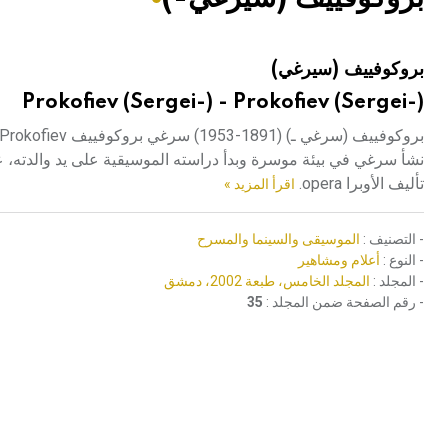
هيئة الموسوعة العربية تطلق موسوعات جديدة في عام 2026
بروكوفييف (سيرغي)
Prokofiev (Sergei-) - Prokofiev (Sergei-)
نشأ سرغي في بيئة موسرة وبدأ دراسته الموسيقية على يد والدته، عا
تأليف الأوبرا opera.
اقرأ المزيد »
- التصنيف :
الموسيقى والسينما والمسرح
- النوع :
أعلام ومشاهير
- المجلد :
المجلد الخامس، طبعة 2002، دمشق
- رقم الصفحة ضمن المجلد :
35