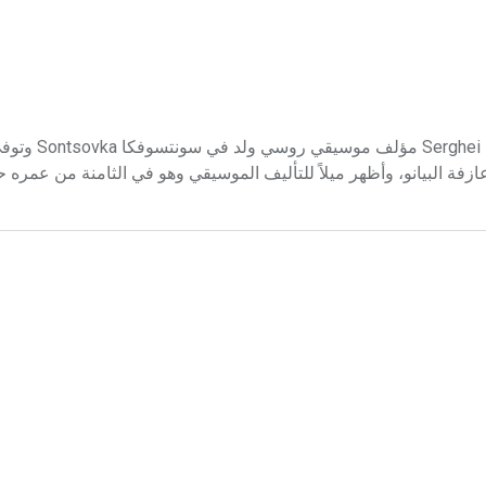
بروكوفييف (سرغي ـ) (1891-1953) سرغ
زفة البيانو، وأظهر ميلاً للتأليف الموسيقي وهو في الثامنة من عمره ح