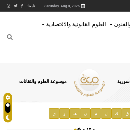
تابعنا:
Saturday, Aug 8, 2026
والفنون
العلوم القانونية والاقتصادية
 سورية
موسوعة العلوم والتقانات
ق
ك
ل
م
ن
هـ
و
ي
متنوع