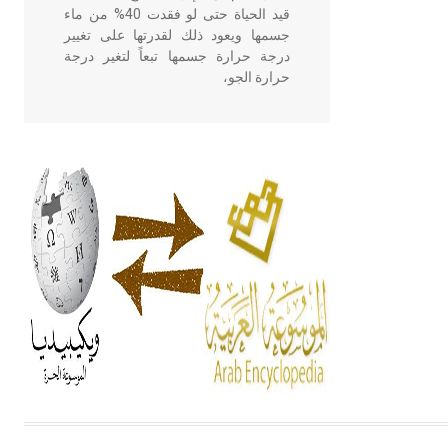
قيد الحياة حتى لو فقدت 40% من ماء
جسمها ويعود ذلك لقدرتها على تغيير
درجة حرارة جسمها تبعاً لتغير درجة
حرارة الجو،
- هل تعلم أن أبقراط كتب في الطب
أربعة مؤلفات هي: الحكم، الأدلة، تنظيم
التغذية، ورسالته في جروح الرأس.
ويعود له الفضل بأنه حرر الطب من
الدين والفلسفة.
- هل تعلم أن المرجان إفراز حيواني
يتكون في البحر ويتركب من مادة
كربونات الكلسيوم، وهو أحمر أو شديد
الحمرة وهو أجود أنواعه، ويمتاز بكبر
الحجم ويسمى الش
هل تعلم أن الأبسيد كلمة فرنسية اللفظ