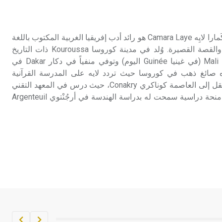
تم اعتمادها مصطلحاً أثرياً يستخدم في
العمارة عموماً وفي العمارة الدينية
الخاصة بالكنائس خصوصاً، وفي
لايِه (كَمارا ـ) (1928 ـ 1980) كَمارا لايِه Camara Laye هو رائد أدب إفريقيا الغربية المكتوب باللغة
الإنكليزية أب
الفرنسية على صعيد الرواية والقصة القصيرة. وُلد في مدينة كوروسا Kouroussa ذات التاريخ
العريق في امبراطورية مالي Mali (في غينيا Guinée اليوم) وتوفي منفياً في دكار Dakar في
- هل تعلم أن أبجر Abgar اسم معروف
Sén. كان والده صائغ ذهب في كوروسا حيث تردد لايه على المدرسة القرآنية
جيداً يعود إلى عدد من الملوك الذين
والمدرسة الرسمية إلى أن انتقل إلى العاصمة كوناكري Conakry، حيث درس في المعهد التقني
حكموا مدينة إديسا (الرها) من أبجر الأول
بواريه Poiret، ثم حصل على منحة دراسية سمحت له بدراسة الهندسة في أرجُنْتوي Argenteuil
وحتى التاسع، وهم ينتسبون إلى أسرة
أوسروين
- هل تعلم أن الأبجدية الكنعانية تتألف من
/22/ علامة كتابية sign تكتب منفصلة
غير متصلة، وتعتمد المبدأ الأكوروفوني،
حيث تقتصر القيمة الصوتية للعلامة الك