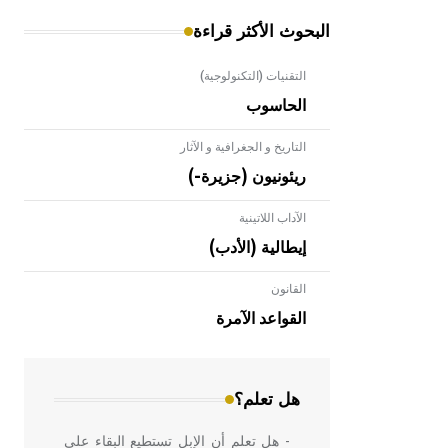
البحوث الأكثر قراءة
التقنيات (التكنولوجية)
الحاسوب
التاريخ و الجغرافية و الآثار
ريئونيون (جزيرة-)
الآداب اللاتينية
إيطالية (الأدب)
القانون
- هل تعلم أن الأبلق نوع من الفنون
الهندسية التي ارتبطت بالعمارة الإسلامية
القواعد الآمرة
في بلاد الشام ومصر خاصة، حيث يحرص
المعمار على بناء مداميكه وخاصة في
الواجهات
هل تعلم؟
- هل تعلم أن الإبل تستطيع البقاء على