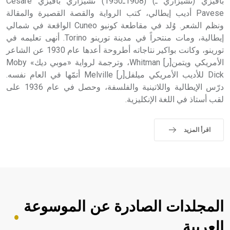
بافيزي (تشيزاري ـ) (1908ـ1950) تشيزاري بافيزي Cesare
Pavese أديب إيطالي، كتب الرواية والقصة القصيرة والمقالة
ونظم الشعر. وُلد في مقاطعة كونيو Cuneo الواقعة في شمالي
إيطالية، ومات منتحراً في مدينة تورينو Torino. أنهى تعليمه في
تورينو، وكانت بواكير نتاجاته أطروحة أعدها عام 1930 عن الشاعر
الأمريكي ويتمن[ر] Whitman، وترجمة لرواية «موبي ديك» Moby
Dick للأديب الأمريكي ميلفل[ر] Melville أتمّها في العام نفسه.
درّس الإيطالية واللاتينية والفلسفة، وحصل في عام 1936 على
لقب أستاذ في اللغة الإنكليزية.
اقرأ المزيد
المجلدات الصادرة عن الموسوعة
العربية