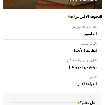
شراء النسخة الورقية
البحوث الأكثر قراءة
التقنيات (التكنولوجية)
الحاسوب
الآداب اللاتينية
إيطالية (الأدب)
التاريخ و الجغرافية و الآثار
ريئونيون (جزيرة-)
القانون
- هل تعلم أن الأبلق نوع من الفنون الهندسية التي ارتبطت
بالعمارة الإسلامية في بلاد الشام ومصر خاصة، حيث يحرص
القواعد الآمرة
المعمار على بناء مداميكه وخاصة في الواجهات
هل تعلم؟