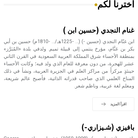
اخترنا لكم
هل تعلم أن الأبسيد كلمة فرنسية اللفظ تم اعتمادها مصطلحاً
أثرياً يستخدم في العمارة عموماً وفي العمارة الدينية الخاصة
بالكنائس خصوصاً، وفي الإنكليزية أب
غنام النجدي (حسين ابن )
ابن غنّام النجدي (حسين -) (… -1225هـ/… -1810م) حسين بن أبي
بكر بن غنَّام، مؤرخ ينتمي إلى قبيلة تميم. ولدفي بلدة «المُبَرَّز»
بمنطقة الأحساء شرق المملكة العربية السعودية في القرن الثاني
- هل تعلم أن أبجر Abgar اسم معروف جيداً يعود إلى عدد من
الملوك الذين حكموا مدينة إديسا (الرها) من أبجر الأول وحتى
عشر للهجرة، من دون معرفة للعام الذي ولد فيه؛ وكانت الأحساء
التاسع، وهم ينتسبون إلى أسرة أوسروين
حينئذٍ مركزاً من مراكز العلم في الجزيرة العربية، ونشأ في ذلك
المناخ العلمي الذي صاحب قدراته الذاتية، فأصبح عالم شريعة،
ومعلم لغة عربية، وناظم شعر.
- هل تعلم أن الأبجدية الكنعانية تتألف من /22/ علامة كتابية
اقرأ المزيد
sign تكتب منفصلة غير متصلة، وتعتمد المبدأ الأكوروفوني،
حيث تقتصر القيمة الصوتية للعلامة الك
بافيزي (شـيزاري-)