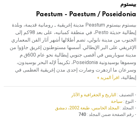
بيستوم
هيئة الموسوعة العربية تطلق موسوعات جديدة في عام 2026
Paestum - Paestum / Poseidonia
بيستوم بيستوم Peastum مدينة إغريقية ـ رومانية قديمة، وبلدة
إيطالية حديثة Pesto، في منطقة كمبانيه، على بعد 98كم إلى
الجنوب من مدينة نابولي، تضم أطلالها أشهر آثار الفن المعماري
الإغريقي على البر الإيطالي. أسسها مستوطنون إغريق جاؤوا من
مدينة سوباريس في أقصى جنوبي إيطالية نحو عام 600ق.م
وسموها بوسيدونية Poseidonia، تكريماً لإله البحر بوسيدون،
وسرعان ما ازدهرت وصارت إحدى مدن إغريقية العظمى في
إيطالية،
اقرأ المزيد »
- التصنيف :
التاريخ و الجغرافية و الآثار
- النوع :
سياحة
- المجلد :
المجلد الخامس، طبعة 2002، دمشق
- رقم الصفحة ضمن المجلد :
740