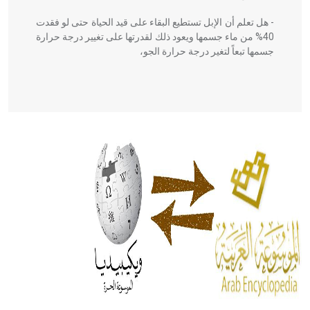
- هل تعلم أن الإبل تستطيع البقاء على قيد الحياة حتى لو فقدت
40% من ماء جسمها ويعود ذلك لقدرتها على تغيير درجة حرارة
جسمها تبعاً لتغير درجة حرارة الجو،
- هل تعلم أن أبقراط كتب في الطب أربعة مؤلفات هي:
الحكم، الأدلة، تنظيم التغذية، ورسالته في جروح الرأس. ويعود
له الفضل بأنه حرر الطب من الدين والفلسفة.
- هل تعلم أن المرجان إفراز حيواني يتكون في البحر ويتركب
من مادة كربونات الكلسيوم، وهو أحمر أو شديد الحمرة وهو
أجود أنواعه، ويمتاز بكبر الحجم ويسمى الش