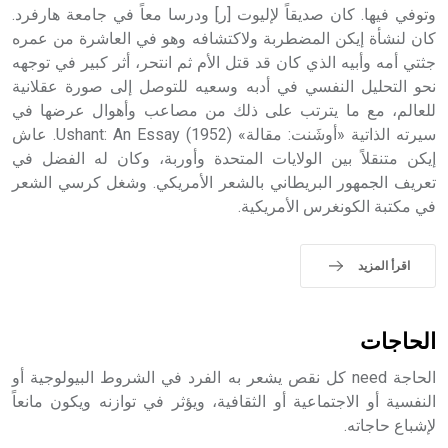
وتوفي فيها. كان صديقاً لإليوت [ر] ودرسا معاً في جامعة هارفرد.
- هل تعلم أن أبجر Abgar اسم معروف جيداً يعود إلى عدد من
الملوك الذين حكموا مدينة إديسا (الرها) من أبجر الأول وحتى
كان لنشأة إيكن المضطربة ولاكتشافه وهو في العاشرة من عمره
التاسع، وهم ينتسبون إلى أسرة أوسروين
جثتي أمه وأبيه الذي كان قد قتل الأم ثم انتحر، أثر كبير في توجهه
نحو التحليل النفسي في أدبه وسعيه للتوصل إلى صورة عقلانية
للعالم، مع ما يترتب على ذلك من مصاعب وأهوال عرضها في
سيرته الذاتية «أوشَنت: مقالة» (1952) Ushant: An Essay. عاش
إيكن متنقلاً بين الولايات المتحدة وأوربة، وكان له الفضل في
- هل تعلم أن الأبجدية الكنعانية تتألف من /22/ علامة كتابية
تعريف الجمهور البريطاني بالشعر الأمريكي. وشغل كرسي الشعر
sign تكتب منفصلة غير متصلة، وتعتمد المبدأ الأكوروفوني،
في مكتبة الكونغرس الأمريكية.
حيث تقتصر القيمة الصوتية للعلامة الك
اقرأ المزيد
الحاجات
الحاجة need كل نقص يشعر به الفرد في الشروط البيولوجية أو
النفسية أو الاجتماعية أو الثقافية، ويؤثر في توازنه ويكون مانعاً
لإشباع حاجاته.