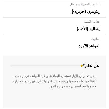
التاريخ و الجغرافية و الآثار
ريئونيون (جزيرة-)
الآداب اللاتينية
إيطالية (الأدب)
القانون
- هل تعلم أن الأبلق نوع من الفنون الهندسية التي ارتبطت
بالعمارة الإسلامية في بلاد الشام ومصر خاصة، حيث يحرص
القواعد الآمرة
المعمار على بناء مداميكه وخاصة في الواجهات
هل تعلم؟
- هل تعلم أن الإبل تستطيع البقاء على قيد الحياة حتى لو فقدت
40% من ماء جسمها ويعود ذلك لقدرتها على تغيير درجة حرارة
جسمها تبعاً لتغير درجة حرارة الجو،