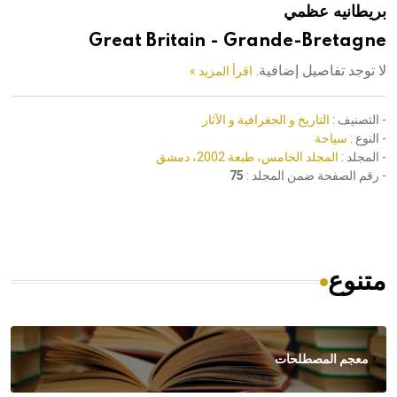
بريطانيه عظمي
هيئة الموسوعة العربية تطلق موسوعات جديدة في عام 2026
Great Britain - Grande-Bretagne
لا توجد تفاصيل إضافية.
اقرأ المزيد »
- التصنيف :
التاريخ و الجغرافية و الآثار
- النوع :
سياحة
- المجلد :
المجلد الخامس، طبعة 2002، دمشق
- رقم الصفحة ضمن المجلد :
75
متنوع
معجم المصطلحات