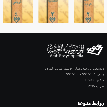
دمشق ـ الروضة ـ شارع قاسم أمين ـ رقم 39
هاتف: 3315204 - 3315205
فاكس: 3315207
ص.ب: 7296
روابط متنوعة