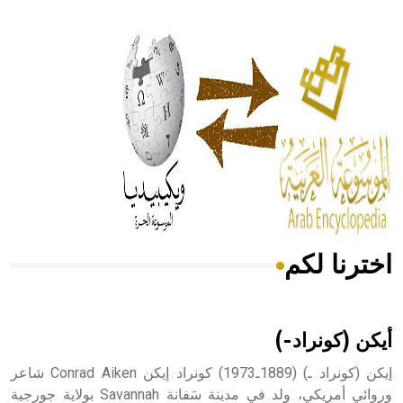
- هل تعلم أن أبقراط كتب في الطب أربعة مؤلفات هي:
الحكم، الأدلة، تنظيم التغذية، ورسالته في جروح الرأس. ويعود
له الفضل بأنه حرر الطب من الدين والفلسفة.
- هل تعلم أن المرجان إفراز حيواني يتكون في البحر ويتركب
من مادة كربونات الكلسيوم، وهو أحمر أو شديد الحمرة وهو
أجود أنواعه، ويمتاز بكبر الحجم ويسمى الش
اخترنا لكم
هل تعلم أن الأبسيد كلمة فرنسية اللفظ تم اعتمادها مصطلحاً
أثرياً يستخدم في العمارة عموماً وفي العمارة الدينية الخاصة
بالكنائس خصوصاً، وفي الإنكليزية أب
أيكن (كونراد-)
إيكن (كونراد ـ) (1889ـ1973) كونراد إيكن Conrad Aiken شاعر
وروائي أمريكي، ولد في مدينة سَفانة Savannah بولاية جورجية