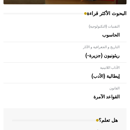
البحوث الأكثر قراءة
التقنيات (التكنولوجية)
الحاسوب
التاريخ و الجغرافية و الآثار
ريئونيون (جزيرة-)
الآداب اللاتينية
إيطالية (الأدب)
القانون
- هل تعلم أن الأبلق نوع من الفنون الهندسية التي ارتبطت
بالعمارة الإسلامية في بلاد الشام ومصر خاصة، حيث يحرص
القواعد الآمرة
المعمار على بناء مداميكه وخاصة في الواجهات
هل تعلم؟