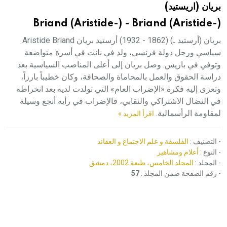
بريان (اريستيد)
هيئة الموسوعة العربية تطلق موسوعات جديدة في عام 2026
Briand (Aristide-) - Briand (Aristide-)
بريان (أرستيد ـ) (1862 - 1932) أرستيد بريان Aristide Briand
سياسي ورجل دولة فرنسي، ولد في نانت في أسرة متواضعة
وتوفي في باريس. وصل بريان إلى أعلى المناصب السياسية بعد
دراسة الحقوق والعمل بالمحاماة والصحافة، وكان خطيباً بارزاً،
وتعزى إليه فكرة «الإضراب العام» التي تولدت لديه بعد انخراطه
في النضال الاشتراكي والنقابي، فالإضراب في رأيه أنجع وسيلة
لمقاومة الرأسمالية.
اقرأ المزيد »
- التصنيف :
الفلسفة و علم الاجتماع و العقائد
- النوع :
أعلام ومشاهير
- المجلد :
المجلد الخامس، طبعة 2002، دمشق
- رقم الصفحة ضمن المجلد :
57