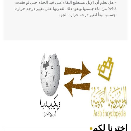
- هل تعلم أن الإبل تستطيع البقاء على قيد الحياة حتى لو فقدت
40% من ماء جسمها ويعود ذلك لقدرتها على تغيير درجة حرارة
جسمها تبعاً لتغير درجة حرارة الجو،
- هل تعلم أن أبقراط كتب في الطب أربعة مؤلفات هي:
الحكم، الأدلة، تنظيم التغذية، ورسالته في جروح الرأس. ويعود
له الفضل بأنه حرر الطب من الدين والفلسفة.
- هل تعلم أن المرجان إفراز حيواني يتكون في البحر ويتركب
من مادة كربونات الكلسيوم، وهو أحمر أو شديد الحمرة وهو
أجود أنواعه، ويمتاز بكبر الحجم ويسمى الش
اخترنا لكم