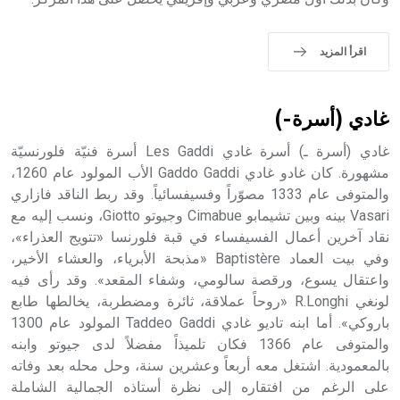
اقرأ المزيد
غادي (أسرة-)
غادي (أسرة ـ) أسرة غادي Les Gaddi أسرة فنيّة فلورنسيّة
مشهورة. كان غادو غادي Gaddo Gaddi الأب المولود عام 1260،
والمتوفى عام 1333 مصوّراً وفسيفسائياً. وقد ربط الناقد فازاري
Vasari بينه وبين تشيمابو Cimabue وجيوتو Giotto، ونسب إليه مع
نقاد آخرين أعمال الفسيفساء في قبة فلورنسا «تتويج العذراء»،
وفي بيت العماد Baptistère «مذبحة الأبرياء، والعشاء الأخير،
واعتقال يسوع، ورقصة سالومي، وشفاء المقعد». وقد رأى فيه
لونغي R.Longhi «روحاً عملاقة، ثائرة ومضطربة، يخالطها طابع
باروكي». أما ابنه تاديو غادي Taddeo Gaddi المولود عام 1300
والمتوفى عام 1366 فكان تلميذاً مفضلاً لدى جيوتو وابنه
بالمعمودية. اشتغل معه أربعاً وعشرين سنة، وحل محله بعد وفاته
على الرغم من افتقاره إلى نظرة أستاذه الجمالية الشاملة