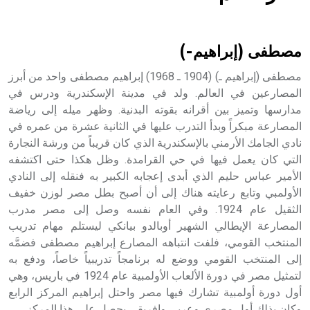
هل تعلم أن الأبسيد كلمة فرنسية اللفظ تم اعتمادها مصطلحاً
أثرياً يستخدم في العمارة عموماً وفي العمارة الدينية الخاصة
بالكنائس خصوصاً، وفي الإنكليزية أب
مصطفى (إبراهيم-)
مصطفى (إبراهيم ـ) (1904 ـ 1968) إبراهيم مصطفى واحد من أبرز
المصارعين في العالم. ولد في مدينة الإسكندرية ودرس في
مدارسها وتميز بين أقرانه بقوته البدنية. وظهر ميله إلى رياضة
- هل تعلم أن أبجر Abgar اسم معروف جيداً يعود إلى عدد من
الملوك الذين حكموا مدينة إديسا (الرها) من أبجر الأول وحتى
المصارعة مبكراً وبدأ التدرب عليها في الثانية عشرة من عمره في
التاسع، وهم ينتسبون إلى أسرة أوسروين
نادي الجامك الأرمني بالإسكندرية الذي كان قريباً من ورشة النجارة
التي كان يعمل فيها في حي القرامدة. وظل هكذا حتى اكتشفه
الأمير عباس حليم الذي أبدى إعجابه الكبير به فنقله إلى النادي
الأولمبي وتابع رعايته هناك إلى أن أصبح بطل مصر لوزن خفيف
الثقيل عام 1924. وفي العام نفسه وصل إلى مصر مدرب
- هل تعلم أن الأبجدية الكنعانية تتألف من /22/ علامة كتابية
المصارعة الإيطالي الشهير أوبالدو بيانكي ليستلم مهام تدريب
sign تكتب منفصلة غير متصلة، وتعتمد المبدأ الأكوروفوني،
المنتخب القومي، فلفت انتباهه المصارع إبراهيم مصطفى فضمَّه
حيث تقتصر القيمة الصوتية للعلامة الك
إلى المنتخب القومي ووضع له برنامجاً تدريبياً خاصاً، ودفع به
لتمثيل مصر في دورة الألعاب الأولمبية عام 1924 في باريس، وهي
أول دورة أولمبية تشارك فيها مصر واحتل إبراهيم المركز الرابع
وكان بذلك أول مصري وعربي وإفريقي يحصل على هذا المركز.