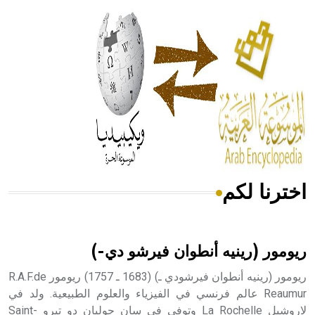
الحكم، الأدلة، تنظيم التغذية، ورسالته في جروح الرأس. ويعود
له الفضل بأنه حرر الطب من الدين والفلسفة.
- هل تعلم أن المرجان إفراز حيواني يتكون في البحر ويتركب
من مادة كربونات الكلسيوم، وهو أحمر أو شديد الحمرة وهو
أجود أنواعه، ويمتاز بكبر الحجم ويسمى الش
اخترنا لكم
هل تعلم أن الأبسيد كلمة فرنسية اللفظ تم اعتمادها مصطلحاً
أثرياً يستخدم في العمارة عموماً وفي العمارة الدينية الخاصة
بالكنائس خصوصاً، وفي الإنكليزية أب
ريومور (رينيه أنطوان فيرشو دي-)
ريومور (رينيه أنطوان فيرشودي ـ) (1683 ـ 1757) ريومور R.A.F.de
Reaumur عالم فرنسي في الفيزياء والعلوم الطبيعية. ولد في
لاروشيل La Rochelle وتوفي في سان جوليان دو تيرو Saint-
- هل تعلم أن أبجر Abgar اسم معروف جيداً يعود إلى عدد من