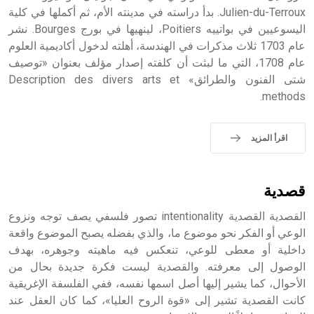
الملوك الذين حكموا مدينة إديسا (الرها) من أبجر الأول وحتى
Julien-du-Terroux. بدأ دراسته في مدينته الأم، ثم أكملها في كلية
التاسع، وهم ينتسبون إلى أسرة أوسروين
اليسوعيين في بواتييه Poitiers، لينهيها في بورج Bourges. نشر
عام 1703 ثلاث مذكرات في الهندسة، أهلته لدخول أكاديمية العلوم
عام 1708، التي ما لبثت أن كلفته إصدار مؤلف بعنوان «توصيف
شتى الفنون والطرائق» Description des divers arts et
methods.
- هل تعلم أن الأبجدية الكنعانية تتألف من /22/ علامة كتابية
sign تكتب منفصلة غير متصلة، وتعتمد المبدأ الأكوروفوني،
حيث تقتصر القيمة الصوتية للعلامة الك
اقرأ المزيد
قصدية
القصدية القصدية intentionality تصور فلسفي يصف توجه ونزوع
الوعي أو الفكر نحو موضوع ما، والذي بفضله يصبح الموضوع واقعة
داخلية أو معطى للوعي، تنعكس فيه ماهيته وجوهره، بهدف
الوصول إلى معرفته. والقصدية ليست فكرة جديدة بحال من
الأحوال، كما يشير إليها أصل اسمها نفسه، ففي الفلسفة الإغريقية
كانت القصدية تشير إلى «قوة الروح العليا»، كما كان العقل عند