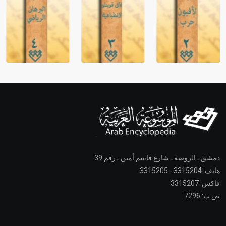
دمشق ـ الروضة ـ شارع قاسم أمين ـ رقم 39
هاتف: 3315204 - 3315205
فاكس: 3315207
ص.ب: 7296