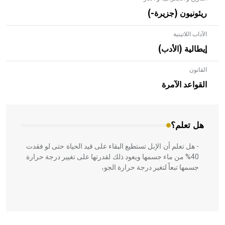
ريئونيون (جزيرة-)
الآداب اللاتينية
إيطالية (الأدب)
القانون
- هل تعلم أن الأبلق نوع من الفنون الهندسية التي ارتبطت
بالعمارة الإسلامية في بلاد الشام ومصر خاصة، حيث يحرص
القواعد الآمرة
المعمار على بناء مداميكه وخاصة في الواجهات
هل تعلم؟
- هل تعلم أن الإبل تستطيع البقاء على قيد الحياة حتى لو فقدت
40% من ماء جسمها ويعود ذلك لقدرتها على تغيير درجة حرارة
جسمها تبعاً لتغير درجة حرارة الجو،
- هل تعلم أن أبقراط كتب في الطب أربعة مؤلفات هي: