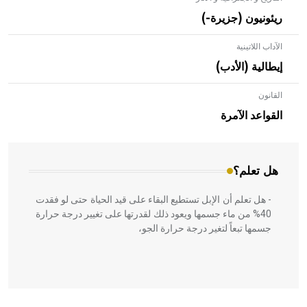
ريئونيون (جزيرة-)
الآداب اللاتينية
إيطالية (الأدب)
القانون
- هل تعلم أن الأبلق نوع من الفنون الهندسية التي ارتبطت
بالعمارة الإسلامية في بلاد الشام ومصر خاصة، حيث يحرص
القواعد الآمرة
المعمار على بناء مداميكه وخاصة في الواجهات
هل تعلم؟
- هل تعلم أن الإبل تستطيع البقاء على قيد الحياة حتى لو فقدت
40% من ماء جسمها ويعود ذلك لقدرتها على تغيير درجة حرارة
جسمها تبعاً لتغير درجة حرارة الجو،
- هل تعلم أن أبقراط كتب في الطب أربعة مؤلفات هي: