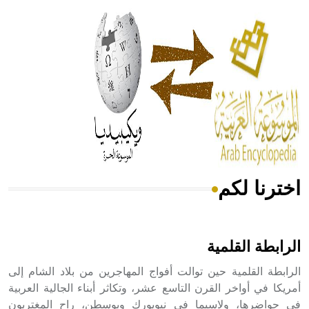
الحكم، الأدلة، تنظيم التغذية، ورسالته في جروح الرأس. ويعود
له الفضل بأنه حرر الطب من الدين والفلسفة.
- هل تعلم أن المرجان إفراز حيواني يتكون في البحر ويتركب
من مادة كربونات الكلسيوم، وهو أحمر أو شديد الحمرة وهو
أجود أنواعه، ويمتاز بكبر الحجم ويسمى الش
اخترنا لكم
هل تعلم أن الأبسيد كلمة فرنسية اللفظ تم اعتمادها مصطلحاً
أثرياً يستخدم في العمارة عموماً وفي العمارة الدينية الخاصة
بالكنائس خصوصاً، وفي الإنكليزية أب
الرابطة القلمية
الرابطة القلمية حين توالت أفواج المهاجرين من بلاد الشام إلى
أمريكا في أواخر القرن التاسع عشر، وتكاثر أبناء الجالية العربية
في حواضرها، ولاسيما في نيويورك وبوسطن، راح المغتربون
- هل تعلم أن أبجر Abgar اسم معروف جيداً يعود إلى عدد من