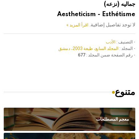
جماليه (نزعه)
هيئة الموسوعة العربية تطلق موسوعات جديدة في عام 2026
Aestheticism - Esthétisme
لا توجد تفاصيل إضافية.
اقرأ المزيد »
- التصنيف :
الأدب
- المجلد :
المجلد السابع، طبعة 2003، دمشق
- رقم الصفحة ضمن المجلد :
677
متنوع
معجم المصطلحات