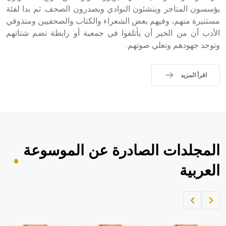
الملوك الذين حكموا مدينة إديسا (الرها) من أبجر الأول وحتى
يؤسسون المتاجر وينشئون النوادي ويصدرون الصحف. ثم بدا لفئة
التاسع، وهم ينتسبون إلى أسرة أوسروين
مستنيرة منهم، وفيهم بعض الشعراء والكتاب والصحفيين ومتذوقي
الأدب أن من الخير أن يأتلفوا في جمعية أو رابطة تضم شتاتهم
وتوحد جهودهم وتعلي صوتهم.
- هل تعلم أن الأبجدية الكنعانية تتألف من /22/ علامة كتابية
اقرأ المزيد
sign تكتب منفصلة غير متصلة، وتعتمد المبدأ الأكوروفوني،
حيث تقتصر القيمة الصوتية للعلامة الك
المجلدات الصادرة عن الموسوعة
العربية