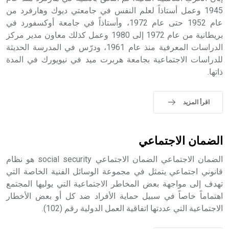
التاسع، وهم ينتسبون إلى أسرة أوسروين
1945 وعمل أستاذاً لعلم النفس في جامعتي ديوك وهارفرد من
عام 1952 حتى عام 1972، وأستاذاً في جامعة أوكسفورد في
بريطانية من عام 1972 إلى 1980 وعمل كذلك معاون مدير مركز
الدراسات المعرفية منذ عام 1961، ودرّس في المدرسة الحديثة
للدراسات الاجتماعية بجامعة هربرت ميد في نيويورك في المدة
- هل تعلم أن الأبجدية الكنعانية تتألف من /22/ علامة كتابية
ذاتها.
sign تكتب منفصلة غير متصلة، وتعتمد المبدأ الأكوروفوني،
حيث تقتصر القيمة الصوتية للعلامة الك
اقرأ المزيد
الضمان الاجتماعي
الضمان الاجتماعي الضمان الاجتماعي social security هو نظام
قانوني اجتماعي يتمثل في مجموعة الوسائل الفنية الخاصة التي
تهدف إلى مواجهة بعض المخاطر الاجتماعية التي يوليها المجتمع
اهتماماً خاصاً في سبيل حماية الأفراد ضد كل أو بعض الأخطار
الاجتماعية التي عددتها اتفاقية العمل الدولية رقم (102).