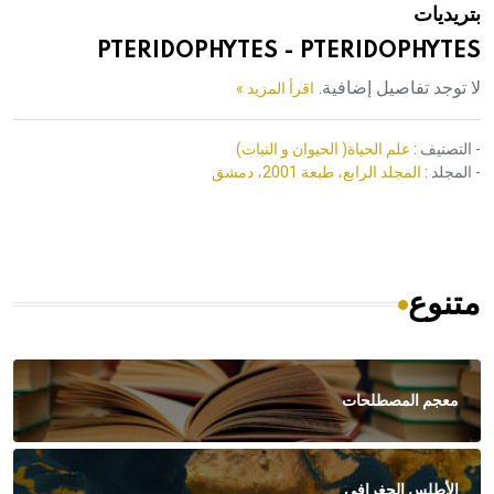
بتريديات
هيئة الموسوعة العربية تطلق موسوعات جديدة في عام 2026
PTERIDOPHYTES - PTERIDOPHYTES
لا توجد تفاصيل إضافية.
اقرأ المزيد »
- التصنيف :
علم الحياة( الحيوان و النبات)
- المجلد :
المجلد الرابع، طبعة 2001، دمشق
متنوع
معجم المصطلحات
الأطلس الجغرافي