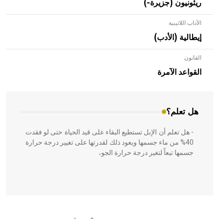
ريئونيون (جزيرة-)
الآداب اللاتينية
إيطالية (الأدب)
القانون
- هل تعلم أن الأبلق نوع من الفنون الهندسية التي ارتبطت
بالعمارة الإسلامية في بلاد الشام ومصر خاصة، حيث يحرص
القواعد الآمرة
المعمار على بناء مداميكه وخاصة في الواجهات
هل تعلم؟
- هل تعلم أن الإبل تستطيع البقاء على قيد الحياة حتى لو فقدت
40% من ماء جسمها ويعود ذلك لقدرتها على تغيير درجة حرارة
جسمها تبعاً لتغير درجة حرارة الجو،
- هل تعلم أن أبقراط كتب في الطب أربعة مؤلفات هي:
الحكم، الأدلة، تنظيم التغذية، ورسالته في جروح الرأس. ويعود