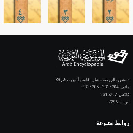
دمشق ـ الروضة ـ شارع قاسم أمين ـ رقم 39
هاتف: 3315204 - 3315205
فاكس: 3315207
ص.ب: 7296
روابط متنوعة