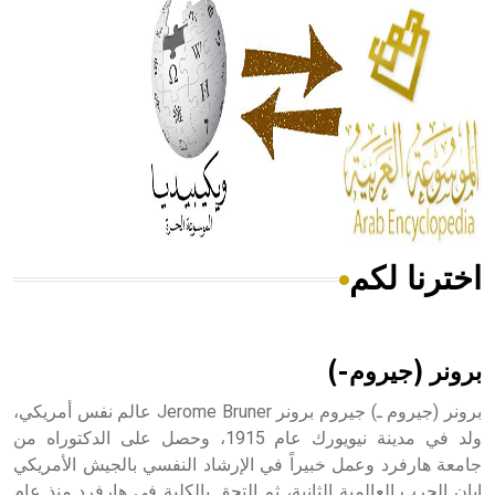
له الفضل بأنه حرر الطب من الدين والفلسفة.
- هل تعلم أن المرجان إفراز حيواني يتكون في البحر ويتركب
من مادة كربونات الكلسيوم، وهو أحمر أو شديد الحمرة وهو
أجود أنواعه، ويمتاز بكبر الحجم ويسمى الش
اخترنا لكم
هل تعلم أن الأبسيد كلمة فرنسية اللفظ تم اعتمادها مصطلحاً
أثرياً يستخدم في العمارة عموماً وفي العمارة الدينية الخاصة
بالكنائس خصوصاً، وفي الإنكليزية أب
برونر (جيروم-)
برونر (جيروم ـ) جيروم برونر Jerome Bruner عالم نفس أمريكي،
ولد في مدينة نيويورك عام 1915، وحصل على الدكتوراه من
جامعة هارفرد وعمل خبيراً في الإرشاد النفسي بالجيش الأمريكي
- هل تعلم أن أبجر Abgar اسم معروف جيداً يعود إلى عدد من
الملوك الذين حكموا مدينة إديسا (الرها) من أبجر الأول وحتى
إبان الحرب العالمية الثانية، ثم التحق بالكلية في هارفرد منذ عام