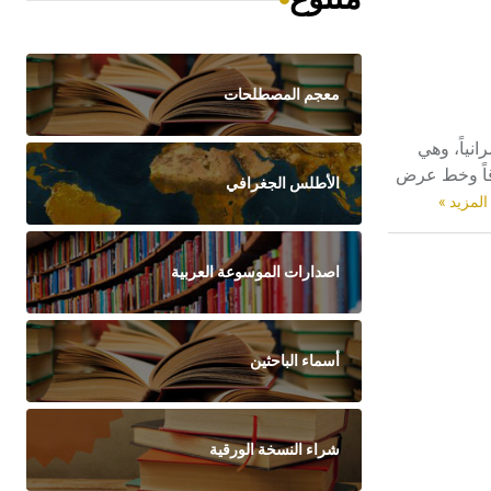
معجم المصطلحات
 سكانياً والأقدم عمرانياً، وهي
 مدينتي سيدني وملبورن. تقع مدينة بريزبِن على خط طول 154 درجة شرقاً وخط عرض
الأطلس الجغرافي
المزيد »
اصدارات الموسوعة العربية
أسماء الباحثين
شراء النسخة الورقية