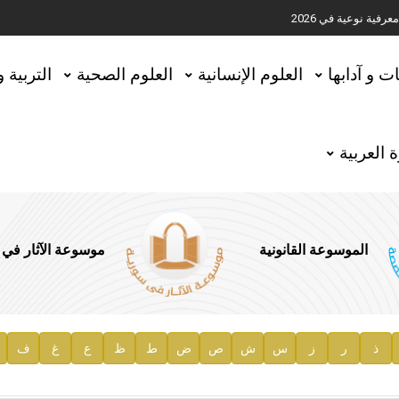
ية نوعية في 2026
تحقيق المخطوطات في العاصمة القطرية الدوحة
ات و آدابها
العلوم الإنسانية
العلوم الصحية
التربية 
 العربية
الموسوعة القانونية
موسوعة الآثار في
ذ
ر
ز
س
ش
ص
ض
ط
ظ
ع
غ
ف
ية