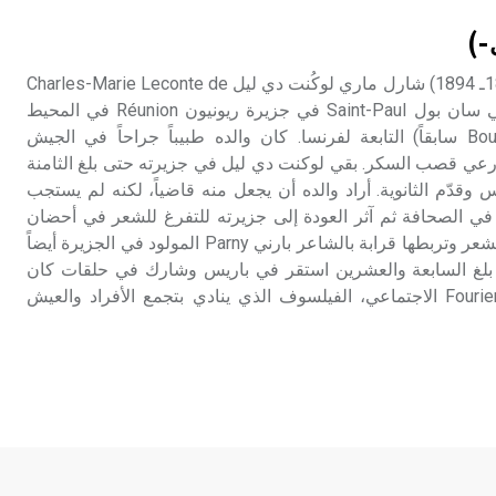
تم اعتمادها مصطلحاً أثرياً يستخدم في
-)
العمارة عموماً وفي العمارة الدينية
الخاصة بالكنائس خصوصاً، وفي
لوكُنت دي ليل (شارل ـ) (1818ـ 1894) شارل ماري لوكُنت دي ليل Charles-Marie Leconte de
الإنكليزية أب
Lisle، شاعر فرنسي، ولد في سان بول Saint-Paul في جزيرة ريونيون Réunion في المحيط
الهندي (جزيرة بوربون Bourbon سابقاً) التابعة لفرنسا. كان والده طبيباً جراحاً في الجيش
- هل تعلم أن أبجر Abgar اسم معروف
ارعي قصب السكر. بقي لوكنت دي ليل في جزيرته حتى بلغ الثامنة
جيداً يعود إلى عدد من الملوك الذين
وقدّم الثانوية. أراد والده أن يجعل منه قاضياً، لكنه لم يستجب
حكموا مدينة إديسا (الرها) من أبجر الأول
ي الصحافة ثم آثر العودة إلى جزيرته للتفرغ للشعر في أحضان
وحتى التاسع، وهم ينتسبون إلى أسرة
الطبيعة. وكانت والدته تحب الشعر وتربطها قرابة بالشاعر بارني Parny المولود في الجزيرة أيضاً
أوسروين
 بلغ السابعة والعشرين استقر في باريس وشارك في حلقات كان
يديرها أنصار مذهب فورييه Fourier الاجتماعي، الفيلسوف الذي ينادي بتجمع الأفراد والعيش
- هل تعلم أن الأبجدية الكنعانية تتألف من
/22/ علامة كتابية sign تكتب منفصلة
غير متصلة، وتعتمد المبدأ الأكوروفوني،
حيث تقتصر القيمة الصوتية للعلامة الك