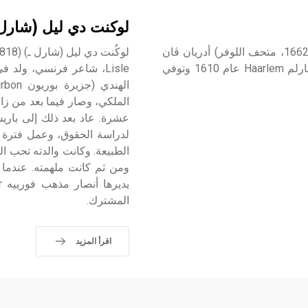
لوكنت دي ليل (شارل
ڤان أوستاد (الأخوان -) أدريان فان أوستاد: «معلم المدرسة» (1662، متحف اللوفر) أدريان ڤان
أوستاد Adriaen van Ostade مصور وحفار هولندي، ولد في هارلم Haarlem عام 1610 وتوفي
الملكي، وصار فيما بعد من ز
عشرة. عاد بعد ذلك إلى باريس 
لدراسة الحقوق، وعمل فترة ف
ومن ثم كانت ملهمته. عندما
المشترك.
اقرأ المزيد