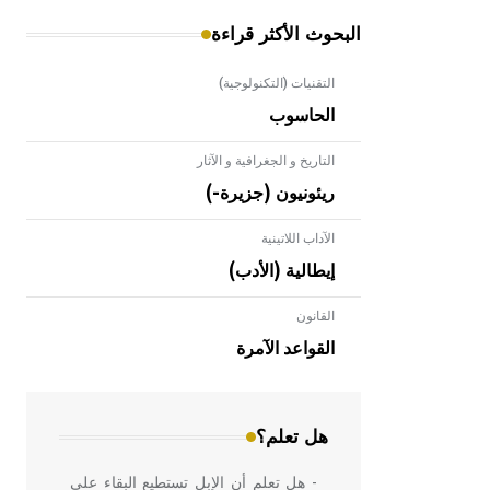
البحوث الأكثر قراءة
التقنيات (التكنولوجية)
الحاسوب
التاريخ و الجغرافية و الآثار
ريئونيون (جزيرة-)
الآداب اللاتينية
إيطالية (الأدب)
القانون
- هل تعلم أن الأبلق نوع من الفنون
الهندسية التي ارتبطت بالعمارة الإسلامية
القواعد الآمرة
في بلاد الشام ومصر خاصة، حيث يحرص
المعمار على بناء مداميكه وخاصة في
الواجهات
هل تعلم؟
- هل تعلم أن الإبل تستطيع البقاء على