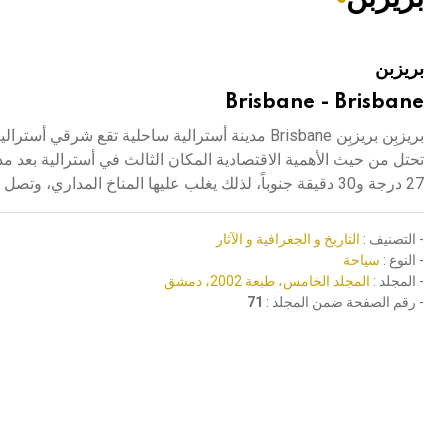
هيئة الموسوعة العربية تطلق موسوعات جديدة في عام 2026
بريزبن
Brisbane - Brisbane
27 درجة و30 دقيقة جنوباً، لذلك يغلب عليها المناخ المداري، وتصل درجة الحرارة فيها إلى 25 درجة مئوية صيفاً و15 درجة مئوية شتاءً.
- التصنيف :
التاريخ و الجغرافية و الآثار
- النوع :
سياحة
- المجلد :
المجلد الخامس، طبعة 2002، دمشق
- رقم الصفحة ضمن المجلد :
71