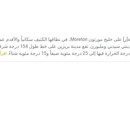
بريزبِن بريزبِن Brisbane مدينة أسترالية ساحلية تقع شرقي أسترالية[ر] على خليج مورتون Moreton، في نطاقها الكثيف
تحتل من حيث الأهمية الاقتصادية المكان الثالث في أسترالية بعد
اقرأ 