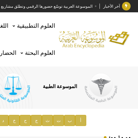
آخر الأخبار
الموسوعة العربية توسّع حضورها الرقمي وتطلق مشاريع معرف
فوز الأستاذ الدكتور وليد محمد السراقبي بجائزة كتارا ل
العلوم التطبيقية
اللغ
جائزة مجمع الملك سلمان العالمي للغة العربية 2025
الأستاذ إياد خالد الطباع مدير عام لهيئة الموسوعة العربية
العلوم البحتة
الحضارة
السيد محمد ياسين صالح وزيرا للثقافة
صدور المجلد الثامن من موسوعة الآثار في سورية
توصيات مجلس الإدارة
الموسوعة الطبية
صدور المجلد السابع من موسوعة الآثار في سورية
صدور المجلد الثامن عشر من الموسوعة الطبية
إعلان..
أ
ب
ت
ث
ج
ح
خ
د
دار الفكر الموزع الحصري لمنشورات هيئة الموسوعة العرب
بريزبن