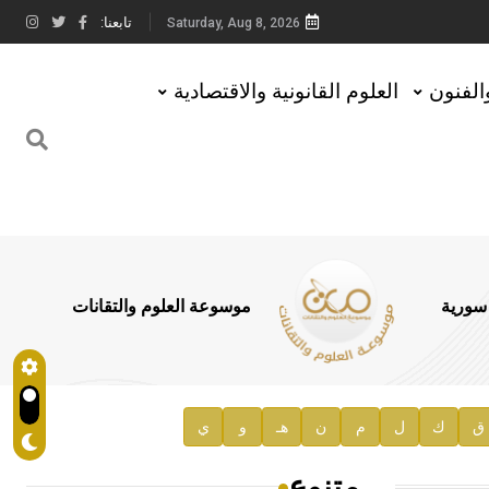
تابعنا:
Saturday, Aug 8, 2026
والفنون
العلوم القانونية والاقتصادية
 سورية
موسوعة العلوم والتقانات
ق
ك
ل
م
ن
هـ
و
ي
متنوع