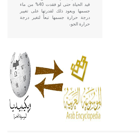
قيد الحياة حتى لو فقدت 40% من ماء
جسمها ويعود ذلك لقدرتها على تغيير
درجة حرارة جسمها تبعاً لتغير درجة
حرارة الجو،
- هل تعلم أن أبقراط كتب في الطب
أربعة مؤلفات هي: الحكم، الأدلة، تنظيم
التغذية، ورسالته في جروح الرأس.
ويعود له الفضل بأنه حرر الطب من
الدين والفلسفة.
- هل تعلم أن المرجان إفراز حيواني
يتكون في البحر ويتركب من مادة
كربونات الكلسيوم، وهو أحمر أو شديد
الحمرة وهو أجود أنواعه، ويمتاز بكبر
الحجم ويسمى الش
هل تعلم أن الأبسيد كلمة فرنسية اللفظ