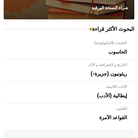
شراء النسخة الورقية
البحوث الأكثر قراءة
التقنيات (التكنولوجية)
الحاسوب
التاريخ و الجغرافية و الآثار
ريئونيون (جزيرة-)
الآداب اللاتينية
إيطالية (الأدب)
القانون
- هل تعلم أن الأبلق نوع من الفنون الهندسية التي ارتبطت
بالعمارة الإسلامية في بلاد الشام ومصر خاصة، حيث يحرص
القواعد الآمرة
المعمار على بناء مداميكه وخاصة في الواجهات