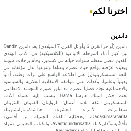
اخترنا لكم
هل تعلم أن الأبسيد كلمة فرنسية اللفظ تم اعتمادها مصطلحاً
أثرياً يستخدم في العمارة عموماً وفي العمارة الدينية الخاصة
بالكنائس خصوصاً، وفي الإنكليزية أب
داندين
داندين (أواخر القرن 6 وأوائل القرن 7 الميلادي) يعد داندين Dandin
بين كبار أدباء المرحلة الاتباعية (الكلاسيكية) في الأدب الهندي
القديم. قضى معظم سنوات حياته في كشمير، وقام برحلات طويلة
- هل تعلم أن أبجر Abgar اسم معروف جيداً يعود إلى عدد من
الملوك الذين حكموا مدينة إديسا (الرها) من أبجر الأول وحتى
وبعيدة عرّفته بواقع حياة عصره وغناها وتنوعها. تدل مؤلفاته في
التاسع، وهم ينتسبون إلى أسرة أوسروين
اللغة السنسكريتية[ر] على اطلاعه الواسع على تراث وطنه، أدبياً
ودينياً وعلمياً، وكذلك على مواقفه الانتقادية الفكرية والسياسية
والاجتماعية تجاه قضايا عصره مع تبلور صورة المجتمع الإقطاعي
تحت حكم الملك هارشا Harsa. ينسب إليه علماء الأدب
السنسكريتي بثقة ثلاثة أعمال: الروايتان الفنيتان النثريتان
- هل تعلم أن الأبجدية الكنعانية تتألف من /22/ علامة كتابية
«مغامرات الأمراء العشرة» «داشاكوماراتشاريتا»
sign تكتب منفصلة غير متصلة، وتعتمد المبدأ الأكوروفوني،
Dasakumaracarita، و«حكاية الفتاة الجميلة من أفانتي»
حيث تقتصر القيمة الصوتية للعلامة الك
«أفانْتيسونْداريكاتا» Avantisundarikatha، والكتاب التعليمي «مرآة
فن الشعر» «كافيادارشا» Kavyadarsa.