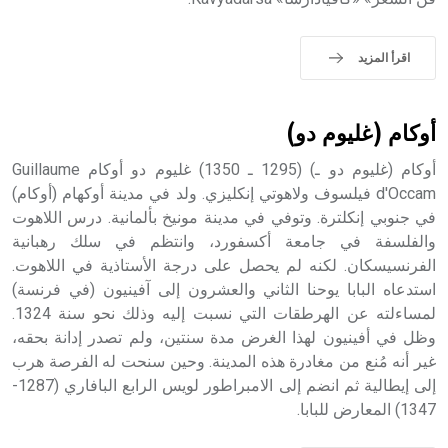
اقرأ المزيد
أوكام (غليوم دو)
أوكام (غليوم دو ـ) (1295 ـ 1350) غليوم دو أوكام Guillaume
d'Occam فيلسوف ولاهوتي إنكليزي. ولد في مدينة أوكهام (أوكام)
في جنوبي إنكلترة. وتوفي في مدينة مونيخ بألمانية. درس اللاهوت
والفلسفة في جامعة أكسفورد، وانتظم في سلك رهبانية
الفرنسيسكان. لكنه لم يحصل على درجة الأستاذية في اللاهوت.
استدعاه البابا يوحنا الثاني والعشرون إلى آفينيون (في فرنسة)
لمساءلته عن الهرطقات التي نسبت إليه وذلك نحو سنة 1324.
وظل في أفينيون لهذا الغرض مدة سنتين، ولم تصدر إدانة بحقه،
غير أنه مُنع من مغادرة هذه المدينة. وحين سنحت له الفرصة هرب
إلى إيطالية ثم انضم إلى الامبراطور لويس الرابع البافاري (1287-
1347) المعارض للبابا.