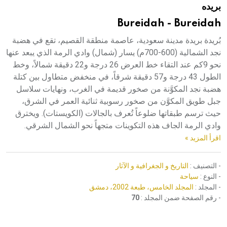
بريده
هيئة الموسوعة العربية تطلق موسوعات جديدة في عام 2026
Bureidah - Bureidah
بُريدة بريدة مدينة سعودية، عاصمة منطقة القصيم، تقع في هضبة
نجد الشمالية (600-700م) يسار (شمال) وادي الرمة الذي يبعد عنها
نحو 9كم عند التقاء خط العرض 26 درجة و22 دقيقة شمالاً، وخط
الطول 43 درجة و57 دقيقة شرقاً، في منخفض متطاول بين كتلة
هضبة نجد المكوَّنة من صخور قديمة في الغرب، ونهايات سلاسل
جبل طويق المكوَّن من صخور رسوبية ثنائية العمر في الشرق،
حيث ترسم طبقاتها ضلوعاً تُعرف بالجالات (الكويستات). ويخترق
وادي الرمة الجاف هذه التكوينات متجهاً نحو الشمال الشرقي.
اقرأ المزيد »
- التصنيف :
التاريخ و الجغرافية و الآثار
- النوع :
سياحة
- المجلد :
المجلد الخامس، طبعة 2002، دمشق
- رقم الصفحة ضمن المجلد :
70