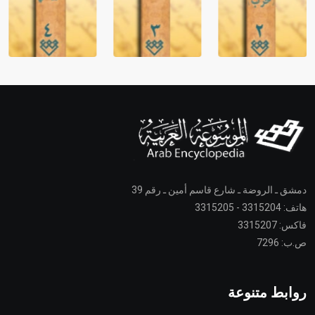
دمشق ـ الروضة ـ شارع قاسم أمين ـ رقم 39
هاتف: 3315204 - 3315205
فاكس: 3315207
ص.ب: 7296
روابط متنوعة