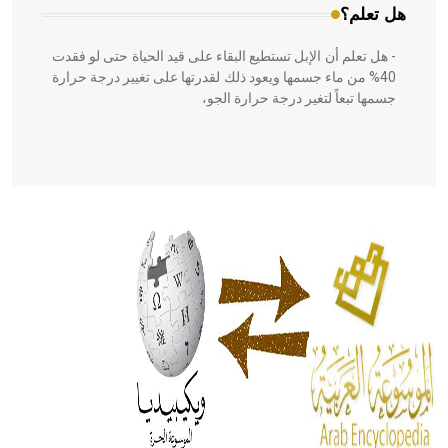
هل تعلم؟
- هل تعلم أن الإبل تستطيع البقاء على قيد الحياة حتى لو فقدت
40% من ماء جسمها ويعود ذلك لقدرتها على تغيير درجة حرارة
جسمها تبعاً لتغير درجة حرارة الجو،
- هل تعلم أن أبقراط كتب في الطب أربعة مؤلفات هي:
الحكم، الأدلة، تنظيم التغذية، ورسالته في جروح الرأس. ويعود
له الفضل بأنه حرر الطب من الدين والفلسفة.
- هل تعلم أن المرجان إفراز حيواني يتكون في البحر ويتركب
من مادة كربونات الكلسيوم، وهو أحمر أو شديد الحمرة وهو
أجود أنواعه، ويمتاز بكبر الحجم ويسمى الش