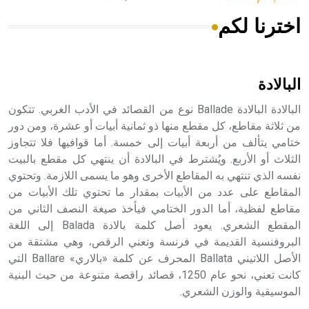
اخترنا لكم
هل تعلم أن الأبسيد كلمة فرنسية اللفظ تم اعتمادها مصطلحاً
أثرياً يستخدم في العمارة عموماً وفي العمارة الدينية الخاصة
بالكنائس خصوصاً، وفي الإنكليزية أب
البالادة
البالادة البالادة Ballade نوع من القصائد في الأدب الغربي. تتكون
من ثلاثة مقاطع، كل مقطع منها ذو ثمانية أبيات أو عشرة، ومن دور
ختامي يتألف من أربعة أبيات إلى خمسة. أما قوافيها فلا تتجاوز
- هل تعلم أن أبجر Abgar اسم معروف جيداً يعود إلى عدد من
الملوك الذين حكموا مدينة إديسا (الرها) من أبجر الأول وحتى
الثلاث أو الأربع. ويُشترط في البالادة أن ينتهي كل مقطع بالبيت
التاسع، وهم ينتسبون إلى أسرة أوسروين
نفسه الذي تنتهي به المقاطع الأخرى وهو ما يسمى اللازمة. وتحتوي
المقاطع على عدد من الأبيات بمقدار ما تحتوي تلك الأبيات من
مقاطع لفظية، أما الدور الختامي فيأخذ صيغة النصف الثاني من
المقطع الشعري. يعود أصل كلمة بالادة Balada إلى اللغة
البروفنسية القديمة في فرنسة وتعني الرقص، وهي مشتقة من
- هل تعلم أن الأبجدية الكنعانية تتألف من /22/ علامة كتابية
الأصل اللاتيني Ballata المحرف عن كلمة «بالاري» Ballare التي
sign تكتب منفصلة غير متصلة، وتعتمد المبدأ الأكوروفوني،
كانت تعني، نحو عام 1250، قصائد راقصة متنوعة من حيث البنية
حيث تقتصر القيمة الصوتية للعلامة الك
الموسيقية والوزن الشعري.