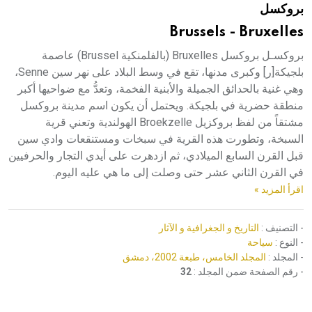
بروكسل
هيئة الموسوعة العربية تطلق موسوعات جديدة في عام 2026
Brussels - Bruxelles
بروكسـل بروكسل Bruxelles (بالفلمنكية Brussel) عاصمة
بلجيكة[ر] وكبرى مدنها، تقع في وسط البلاد على نهر سين Senne،
وهي غنية بالحدائق الجميلة والأبنية الفخمة، وتعدُّ مع ضواحيها أكبر
منطقة حضرية في بلجيكة. ويحتمل أن يكون اسم مدينة بروكسل
مشتقاً من لفظ بروكزيل Broekzelle الهولندية وتعني قرية
السبخة، وتطورت هذه القرية في سبخات ومستنقعات وادي سين
قبل القرن السابع الميلادي، ثم ازدهرت على أيدي التجار والحرفيين
في القرن الثاني عشر حتى وصلت إلى ما هي عليه اليوم.
اقرأ المزيد »
- التصنيف :
التاريخ و الجغرافية و الآثار
- النوع :
سياحة
- المجلد :
المجلد الخامس، طبعة 2002، دمشق
- رقم الصفحة ضمن المجلد :
32