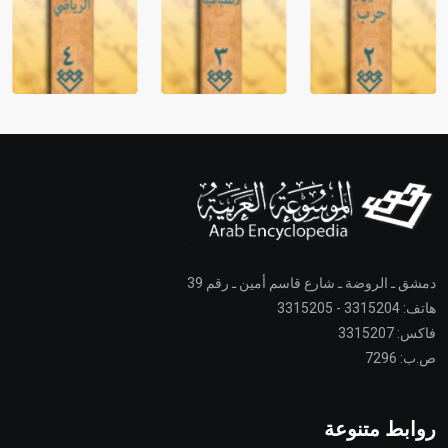
دمشق ـ الروضة ـ شارع قاسم أمين ـ رقم 39
هاتف: 3315204 - 3315205
فاكس: 3315207
ص.ب: 7296
روابط متنوعة