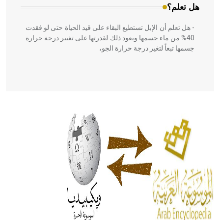
هل تعلم؟
- هل تعلم أن الإبل تستطيع البقاء على قيد الحياة حتى لو فقدت
40% من ماء جسمها ويعود ذلك لقدرتها على تغيير درجة حرارة
جسمها تبعاً لتغير درجة حرارة الجو،
- هل تعلم أن أبقراط كتب في الطب أربعة مؤلفات هي:
الحكم، الأدلة، تنظيم التغذية، ورسالته في جروح الرأس. ويعود
له الفضل بأنه حرر الطب من الدين والفلسفة.
- هل تعلم أن المرجان إفراز حيواني يتكون في البحر ويتركب
من مادة كربونات الكلسيوم، وهو أحمر أو شديد الحمرة وهو
أجود أنواعه، ويمتاز بكبر الحجم ويسمى الش