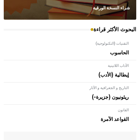
شراء النسخة الورقية
البحوث الأكثر قراءة
التقنيات (التكنولوجية)
الحاسوب
الآداب اللاتينية
إيطالية (الأدب)
التاريخ و الجغرافية و الآثار
ريئونيون (جزيرة-)
القانون
- هل تعلم أن الأبلق نوع من الفنون الهندسية التي ارتبطت
بالعمارة الإسلامية في بلاد الشام ومصر خاصة، حيث يحرص
القواعد الآمرة
المعمار على بناء مداميكه وخاصة في الواجهات