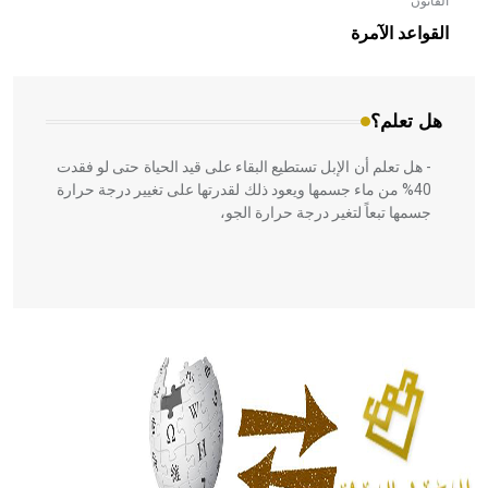
القانون
- هل تعلم أن الأبلق نوع من الفنون الهندسية التي ارتبطت
بالعمارة الإسلامية في بلاد الشام ومصر خاصة، حيث يحرص
القواعد الآمرة
المعمار على بناء مداميكه وخاصة في الواجهات
هل تعلم؟
- هل تعلم أن الإبل تستطيع البقاء على قيد الحياة حتى لو فقدت
40% من ماء جسمها ويعود ذلك لقدرتها على تغيير درجة حرارة
جسمها تبعاً لتغير درجة حرارة الجو،
- هل تعلم أن أبقراط كتب في الطب أربعة مؤلفات هي:
الحكم، الأدلة، تنظيم التغذية، ورسالته في جروح الرأس. ويعود
له الفضل بأنه حرر الطب من الدين والفلسفة.