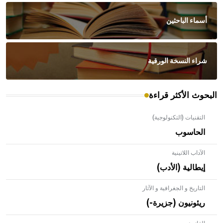
أسماء الباحثين
شراء النسخة الورقية
البحوث الأكثر قراءة
التقنيات (التكنولوجية)
الحاسوب
الآداب اللاتينية
إيطالية (الأدب)
التاريخ و الجغرافية و الآثار
ريئونيون (جزيرة-)