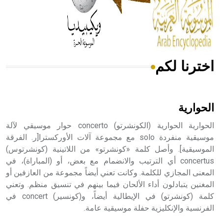
- هل تعلم أن المرجان إفراز حيواني يتكون في البحر ويتركب
من مادة كربونات الكلسيوم، وهو أحمر أو شديد الحمرة وهو
أجود أنواعه، ويمتاز بكبر الحجم ويسمى الش
اخترنا لكم
هل تعلم أن الأبسيد كلمة فرنسية اللفظ تم اعتمادها مصطلحاً
أثرياً يستخدم في العمارة عموماً وفي العمارة الدينية الخاصة
بالكنائس خصوصاً، وفي الإنكليزية أب
الحوارية
الحوارية الحوارية (الكونشرتو) concerto حوار موسيقي لآلة
موسيقية منفردة solo مع مجموعة آلات الأوركسترا[ر. الفرقة
الموسيقية]. وأصل كلمة «كونشرتو» من اللاتينية (كونشرتوس)
- هل تعلم أن أبجر Abgar اسم معروف جيداً يعود إلى عدد من
الملوك الذين حكموا مدينة إديسا (الرها) من أبجر الأول وحتى
concertus أي الترتيب والانضمام مع بعض، أو (المباراة)، في
التاسع، وهم ينتسبون إلى أسرة أوسروين
المعنى المجازي للكلمة. وكانت تعني أيضاً مجموعة من العازفين أو
المغنين يتبادلون أداء الألحان فيما بينهم في تنسيق منظم. وتعني
كلمة (كونشرتو) في الإيطالية أيضاً، و(كونسير) concert في
الفرنسية والإنكليزية حفلة موسيقية عامة.