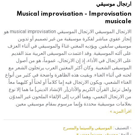
ارتجال موسيقي
هيئة الموسوعة العربية تطلق موسوعات جديدة في عام 2026
Musical improvisation - Improvisation
musicale
الارتجال الموسيقي الارتجال الموسيقي musical improvisation هو
إِنجاز عفوي مباشر لفكرة موسيقية من غير تصميم أو تدوين
موسيقي سابقين. ويؤديه المغني غناءً والموسيقي في أثناء العزف
على آلته الموسيقية. وقد اعتمدت الموسيقى العربية منذ القديم
على الارتجال في الأداء، إِذ إِن الارتجال، عموماً، هو من أصول
الموسيقى الشعبية. وكان أكثر المغنين العرب يرتجلون الشعر مع
لحنه في أثناء الغناء. وبقيت هذه الظاهرة واضحة في كثير من أنواع
الغناء الشعبي، ويكون الارتجال فيه إِما كلاماً أو لحناً أو كليهما معاً.
ولعل ترتيل القرآن الكريم والأذان[ر. الإنشاد الديني] ما هما إلا نوع
من الارتجال النغمي، وهما أقرب إلى الإلقاء الملحون غير المدوّن
بعلامات موسيقية محددة وإِنما مرسوم بمقام موسيقي معين.
اقرأ المزيد »
- التصنيف :
الموسيقى والسينما والمسرح
- النوع :
موسيقى وسينما ومسرح