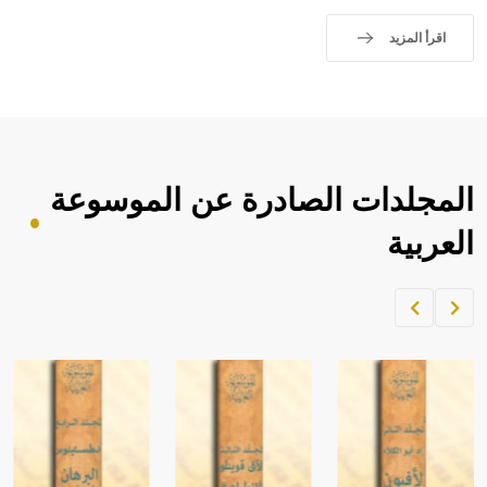
- هل تعلم أن الأبجدية الكنعانية تتألف من /22/ علامة كتابية
sign تكتب منفصلة غير متصلة، وتعتمد المبدأ الأكوروفوني،
اقرأ المزيد
حيث تقتصر القيمة الصوتية للعلامة الك
المجلدات الصادرة عن الموسوعة
العربية