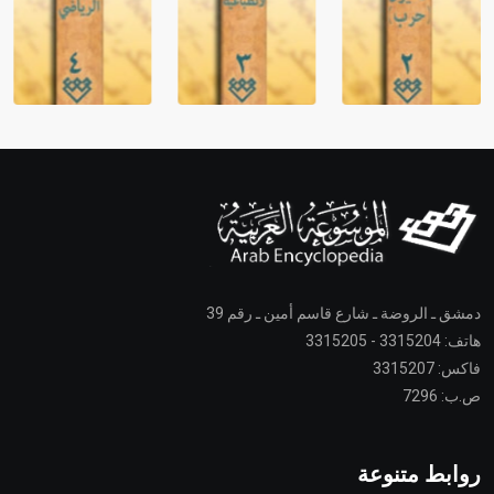
دمشق ـ الروضة ـ شارع قاسم أمين ـ رقم 39
هاتف: 3315204 - 3315205
فاكس: 3315207
ص.ب: 7296
روابط متنوعة