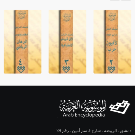
دمشق ـ الروضة ـ شارع قاسم أمين ـ رقم 39