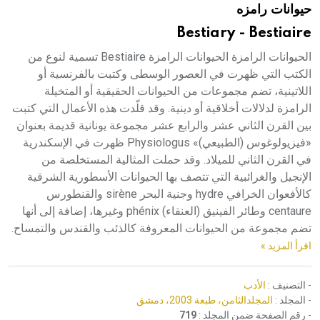
حيوانات رامزه
هيئة الموسوعة العربية تطلق موسوعات جديدة في عام 2026
Bestiary - Bestiaire
الحيوانات الرامزة الحيوانات الرامزة Bestiaire تسمية لنوع من
الكتب التي ظهرت في العصور الوسطى وكتبت بالفرنسية أو
اللاتينية، تضم مجموعات من الحيوانات الحقيقية أو المتخيلة
الرامزة لدلالات أخلاقية أو دينية. وقد قلّدت هذه الأعمال التي كتبت
بين القرن الثاني عشر والرابع عشر مجموعة يونانية قديمة بعنوان
«فيزيولوغوس (الطبيعي)» Physiologus ظهرت في الإسكندرية
في القرن الثاني للميلاد. وقد حملت المثالية المستخلصة من
الإنجيل والغرائبية التي تتصف بها الحيوانات الأسطورية الشرقية
كالأفعوان الخرافي hydre وجنية البحر sirène والقنطورس
centaure وطائر الفينيق (العنقاء) phénix وغيرها، إضافة إلى أنها
تضم مجموعة من الحيوانات المعروفة كالذئب والقندس والتمساح.
اقرأ المزيد »
- التصنيف :
الأدب
- المجلد :
المجلدالثامن، طبعة 2003، دمشق
- رقم الصفحة ضمن المجلد :
719