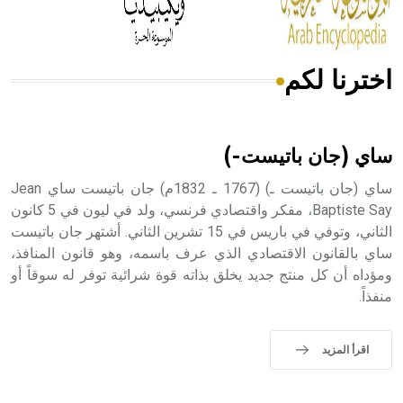
أجود أنواعه، ويمتاز بكبر الحجم ويسمى الش
اخترنا لكم
هل تعلم أن الأبسيد كلمة فرنسية اللفظ تم اعتمادها مصطلحاً
أثرياً يستخدم في العمارة عموماً وفي العمارة الدينية الخاصة
بالكنائس خصوصاً، وفي الإنكليزية أب
ساي (جان باتيست-)
ساي (جان باتيست ـ) (1767 ـ 1832م) جان باتيست ساي Jean
Baptiste Say، مفكر واقتصادي فرنسي، ولد في ليون في 5 كانون
الثاني، وتوفي في باريس في 15 تشرين الثاني. أشتهر جان باتيست
- هل تعلم أن أبجر Abgar اسم معروف جيداً يعود إلى عدد من
الملوك الذين حكموا مدينة إديسا (الرها) من أبجر الأول وحتى
ساي بالقانون الاقتصادي الذي عرف باسمه، وهو قانون المنافذ،
التاسع، وهم ينتسبون إلى أسرة أوسروين
ومؤداه أن كل منتج جديد يخلق بذاته قوة شرائية توفر له سوقاً أو
منفذاً.
اقرأ المزيد
- هل تعلم أن الأبجدية الكنعانية تتألف من /22/ علامة كتابية
sign تكتب منفصلة غير متصلة، وتعتمد المبدأ الأكوروفوني،