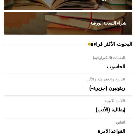
شراء النسخة الورقية
البحوث الأكثر قراءة
التقنيات (التكنولوجية)
الحاسوب
التاريخ و الجغرافية و الآثار
ريئونيون (جزيرة-)
الآداب اللاتينية
إيطالية (الأدب)
القانون
- هل تعلم أن الأبلق نوع من الفنون الهندسية التي ارتبطت
بالعمارة الإسلامية في بلاد الشام ومصر خاصة، حيث يحرص
القواعد الآمرة
المعمار على بناء مداميكه وخاصة في الواجهات