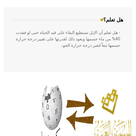
هل تعلم؟
- هل تعلم أن الإبل تستطيع البقاء على قيد الحياة حتى لو فقدت
40% من ماء جسمها ويعود ذلك لقدرتها على تغيير درجة حرارة
جسمها تبعاً لتغير درجة حرارة الجو،
- هل تعلم أن أبقراط كتب في الطب أربعة مؤلفات هي:
الحكم، الأدلة، تنظيم التغذية، ورسالته في جروح الرأس. ويعود
له الفضل بأنه حرر الطب من الدين والفلسفة.
- هل تعلم أن المرجان إفراز حيواني يتكون في البحر ويتركب
من مادة كربونات الكلسيوم، وهو أحمر أو شديد الحمرة وهو