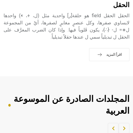
حيث تقتصر القيمة الصوتية للعلامة الك
الحقل
الحقل الحقل field هو حلقة[ر] واحدية مثل (ل، +، ×) واحدها
لايساوي صفرها، وكل عنصرٍ مغايرٍ لصفرها، أيْ من المجموعة
ل∗= ل- {∴}، يكون قَلوباً فيها. وإذا كان الضرب المعرَّف على
الحقل ل تبديلياً سمي ل عندها حقلاً تبديلياً.
اقرأ المزيد
المجلدات الصادرة عن الموسوعة
العربية