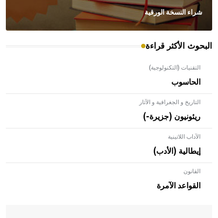
شراء النسخة الورقية
البحوث الأكثر قراءة
التقنيات (التكنولوجية)
الحاسوب
التاريخ و الجغرافية و الآثار
ريئونيون (جزيرة-)
الآداب اللاتينية
إيطالية (الأدب)
القانون
- هل تعلم أن الأبلق نوع من الفنون الهندسية التي ارتبطت
بالعمارة الإسلامية في بلاد الشام ومصر خاصة، حيث يحرص
القواعد الآمرة
المعمار على بناء مداميكه وخاصة في الواجهات