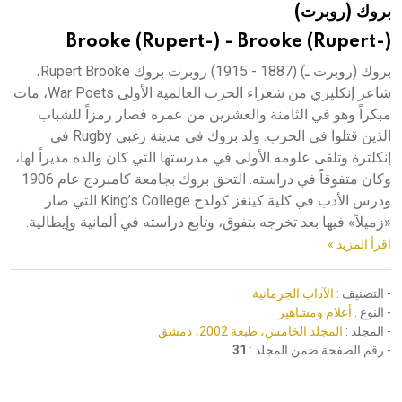
بروك (روبرت)
هيئة الموسوعة العربية تطلق موسوعات جديدة في عام 2026
Brooke (Rupert-) - Brooke (Rupert-)
بروك (روبرت ـ) (1887 - 1915) روبرت بروك Rupert Brooke،
شاعر إنكليزي من شعراء الحرب العالمية الأولى War Poets، مات
مبكراً وهو في الثامنة والعشرين من عمره فصار رمزاً للشباب
الذين قتلوا في الحرب. ولد بروك في مدينة رغبي Rugby في
إنكلترة وتلقى علومه الأولى في مدرستها التي كان والده مديراً لها،
وكان متفوقاً في دراسته. التحق بروك بجامعة كامبردج عام 1906
ودرس الأدب في كلية كينغز كولدج King’s College التي صار
«زميلاً» فيها بعد تخرجه بتفوق، وتابع دراسته في ألمانية وإيطالية.
اقرأ المزيد »
- التصنيف :
الآداب الجرمانية
- النوع :
أعلام ومشاهير
- المجلد :
المجلد الخامس، طبعة 2002، دمشق
- رقم الصفحة ضمن المجلد :
31