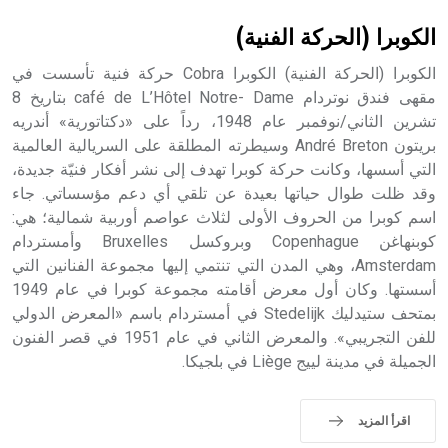
الكوبرا (الحركة الفنية)
الكوبرا (الحركة الفنية) الكوبرا Cobra حركة فنية تأسست في
مقهى فندق نوتردام café de L’Hôtel Notre- Dame بتاريخ 8
تشرين الثاني/نوفمبر عام 1948، رداً على «دكتاتورية» أندريه
بريتون André Breton وسيطرته المطلقة على السريالية العالمية
التي أسسها، وكانت حركة كوبرا تهدف إلى نشر أفكار فنيّة جديدة،
وقد ظلت طوال حياتها بعيدة عن تلقي أي دعم مؤسساتي. جاء
اسم كوبرا من الحروف الأولى لثلاث عواصم أوربية شمالية؛ هي:
كوبنهاغن Copenhague وبروكسل Bruxelles وأمستردام
Amsterdam، وهي المدن التي تنتمي إليها مجموعة الفنانين التي
أسستها. وكان أول معرض أقامته مجموعة كوبرا في عام 1949
بمتحف ستيدليك Stedelijk في أمستردام باسم «المعرض الدولي
للفن التجريبي». والمعرض الثاني في عام 1951 في قصر الفنون
الجميلة في مدينة لييج Liège في بلجيكا.
اقرأ المزيد