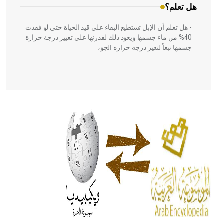
هل تعلم؟
- هل تعلم أن الإبل تستطيع البقاء على قيد الحياة حتى لو فقدت
40% من ماء جسمها ويعود ذلك لقدرتها على تغيير درجة حرارة
جسمها تبعاً لتغير درجة حرارة الجو،
- هل تعلم أن أبقراط كتب في الطب أربعة مؤلفات هي:
الحكم، الأدلة، تنظيم التغذية، ورسالته في جروح الرأس. ويعود
له الفضل بأنه حرر الطب من الدين والفلسفة.
- هل تعلم أن المرجان إفراز حيواني يتكون في البحر ويتركب
من مادة كربونات الكلسيوم، وهو أحمر أو شديد الحمرة وهو
أجود أنواعه، ويمتاز بكبر الحجم ويسمى الش