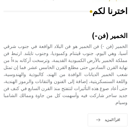
اخترنا لكم
هل تعلم أن الأبسيد كلمة فرنسية اللفظ تم اعتمادها مصطلحاً
أثرياً يستخدم في العمارة عموماً وفي العمارة الدينية الخاصة
بالكنائس خصوصاً، وفي الإنكليزية أب
الخمير (فن-)
الخمير (فن -) فن الخمير هو فن البلاد الواقعة في جنوب شرقي
آسيا، وهي اليوم، جنوب ڤيتنام وكمبوديا، وجنوب تايلند. ارتبط فن
مملكة الخمير بالأرض الكمبودية القديمة، وترسخت أركانه بدءاً من
- هل تعلم أن أبجر Abgar اسم معروف جيداً يعود إلى عدد من
الملوك الذين حكموا مدينة إديسا (الرها) من أبجر الأول وحتى
نهاية القرن السادس حتى مطلع القرن الخامس عشر. فما إن تمثل
التاسع، وهم ينتسبون إلى أسرة أوسروين
شعب الخمير الديانات الوافدة من الهند، كالبوذية والهندوسية،
واللغة السنسكريتية، إضافة إلى الفنون والتقانات والرموز الهندية،
حتى أعاد صوغ هذه التأثيرات لتتفتح منذ القرن السابع في كنف فن
جديد ساحر شاركت فيه وأسهمت كل من جاوة وممالك الشامبا
وسيام.
- هل تعلم أن الأبجدية الكنعانية تتألف من /22/ علامة كتابية
sign تكتب منفصلة غير متصلة، وتعتمد المبدأ الأكوروفوني،
حيث تقتصر القيمة الصوتية للعلامة الك
اقرأ المزيد