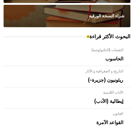
شراء النسخة الورقية
البحوث الأكثر قراءة
التقنيات (التكنولوجية)
الحاسوب
التاريخ و الجغرافية و الآثار
ريئونيون (جزيرة-)
الآداب اللاتينية
إيطالية (الأدب)
القانون
- هل تعلم أن الأبلق نوع من الفنون الهندسية التي ارتبطت
بالعمارة الإسلامية في بلاد الشام ومصر خاصة، حيث يحرص
القواعد الآمرة
المعمار على بناء مداميكه وخاصة في الواجهات