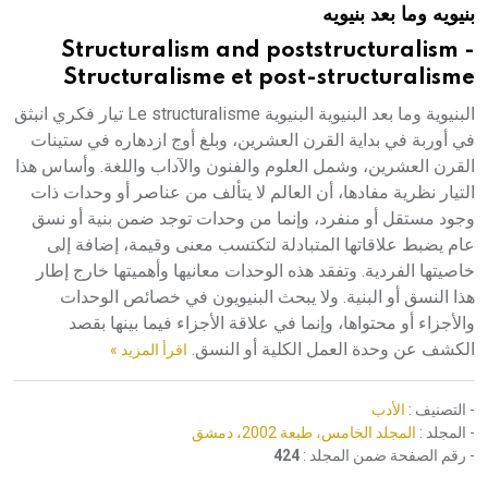
بنيويه وما بعد بنيويه
هيئة الموسوعة العربية تطلق موسوعات جديدة في عام 2026
Structuralism and poststructuralism -
Structuralisme et post-structuralisme
البنيوية وما بعد البنيوية البنيوية Le structuralisme تيار فكري انبثق
في أوربة في بداية القرن العشرين، وبلغ أوج ازدهاره في ستينات
القرن العشرين، وشمل العلوم والفنون والآداب واللغة. وأساس هذا
التيار نظرية مفادها، أن العالم لا يتألف من عناصر أو وحدات ذات
وجود مستقل أو منفرد، وإنما من وحدات توجد ضمن بنية أو نسق
عام يضبط علاقاتها المتبادلة لتكتسب معنى وقيمة، إضافة إلى
خاصيتها الفردية. وتفقد هذه الوحدات معانيها وأهميتها خارج إطار
هذا النسق أو البنية. ولا يبحث البنيويون في خصائص الوحدات
والأجزاء أو محتواها، وإنما في علاقة الأجزاء فيما بينها بقصد
الكشف عن وحدة العمل الكلية أو النسق.
اقرأ المزيد »
- التصنيف :
الأدب
- المجلد :
المجلد الخامس، طبعة 2002، دمشق
- رقم الصفحة ضمن المجلد :
424