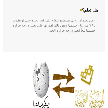
هل تعلم؟
- هل تعلم أن الإبل تستطيع البقاء على قيد الحياة حتى لو فقدت
40% من ماء جسمها ويعود ذلك لقدرتها على تغيير درجة حرارة
جسمها تبعاً لتغير درجة حرارة الجو،
- هل تعلم أن أبقراط كتب في الطب أربعة مؤلفات هي:
الحكم، الأدلة، تنظيم التغذية، ورسالته في جروح الرأس. ويعود
له الفضل بأنه حرر الطب من الدين والفلسفة.
- هل تعلم أن المرجان إفراز حيواني يتكون في البحر ويتركب
من مادة كربونات الكلسيوم، وهو أحمر أو شديد الحمرة وهو
أجود أنواعه، ويمتاز بكبر الحجم ويسمى الش