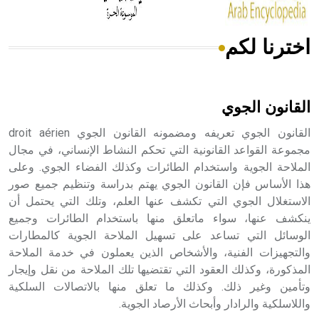
اخترنا لكم
هل تعلم أن الأبسيد كلمة فرنسية اللفظ تم اعتمادها مصطلحاً
أثرياً يستخدم في العمارة عموماً وفي العمارة الدينية الخاصة
بالكنائس خصوصاً، وفي الإنكليزية أب
القانون الجوي
القانون الجوي تعريفه ومضمونه القانون الجوي droit aérien
مجموعة القواعد القانونية التي تحكم النشاط الإنساني، في مجال
الملاحة الجوية واستخدام الطائرات وكذلك الفضاء الجوي. وعلى
- هل تعلم أن أبجر Abgar اسم معروف جيداً يعود إلى عدد من
الملوك الذين حكموا مدينة إديسا (الرها) من أبجر الأول وحتى
هذا الأساس فإن القانون الجوي يهتم بدراسة وتنظيم جميع صور
التاسع، وهم ينتسبون إلى أسرة أوسروين
الاستغلال الجوي التي تكشف عنها العلم، وتلك التي يحتمل أن
ينكشف عنها، سواء ماتعلق منها باستخدام الطائرات وجميع
الوسائل التي تساعد على تسهيل الملاحة الجوية كالمطارات
والتجهيزات الفنية، والأشخاص الذين يعملون في خدمة الملاحة
المذكورة، وكذلك العقود التي تقتضيها تلك الملاحة من نقل وإيجار
- هل تعلم أن الأبجدية الكنعانية تتألف من /22/ علامة كتابية
وتأمين وغير ذلك. وكذلك ما تعلق منها بالاتصالات السلكية
sign تكتب منفصلة غير متصلة، وتعتمد المبدأ الأكوروفوني،
واللاسلكية والرادار وأبحاث الأرصاد الجوية.
حيث تقتصر القيمة الصوتية للعلامة الك