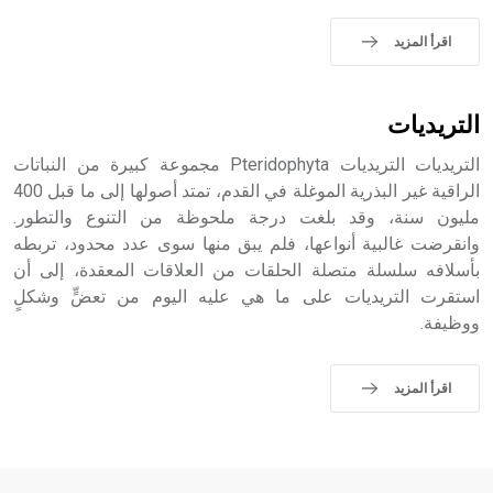
اقرأ المزيد
التريديات
التريديات التريديات Pteridophyta مجموعة كبيرة من النباتات
الراقية غير البذرية الموغلة في القدم، تمتد أصولها إلى ما قبل 400
مليون سنة، وقد بلغت درجة ملحوظة من التنوع والتطور.
وانقرضت غالبية أنواعها، فلم يبق منها سوى عدد محدود، تربطه
بأسلافه سلسلة متصلة الحلقات من العلاقات المعقدة، إلى أن
استقرت التريديات على ما هي عليه اليوم من تعضٍّ وشكلٍ
ووظيفة.
اقرأ المزيد