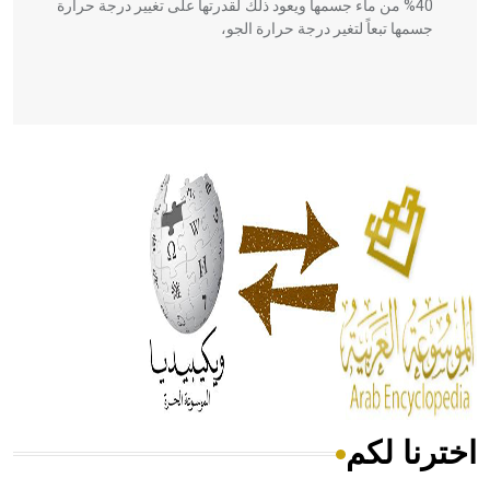
40% من ماء جسمها ويعود ذلك لقدرتها على تغيير درجة حرارة
جسمها تبعاً لتغير درجة حرارة الجو،
- هل تعلم أن أبقراط كتب في الطب أربعة مؤلفات هي:
الحكم، الأدلة، تنظيم التغذية، ورسالته في جروح الرأس. ويعود
له الفضل بأنه حرر الطب من الدين والفلسفة.
- هل تعلم أن المرجان إفراز حيواني يتكون في البحر ويتركب
من مادة كربونات الكلسيوم، وهو أحمر أو شديد الحمرة وهو
أجود أنواعه، ويمتاز بكبر الحجم ويسمى الش
اخترنا لكم
هل تعلم أن الأبسيد كلمة فرنسية اللفظ تم اعتمادها مصطلحاً