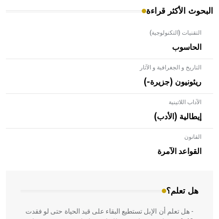
البحوث الأكثر قراءة
التقنيات (التكنولوجية)
الحاسوب
التاريخ و الجغرافية و الآثار
ريئونيون (جزيرة-)
الآداب اللاتينية
إيطالية (الأدب)
القانون
- هل تعلم أن الأبلق نوع من الفنون الهندسية التي ارتبطت
بالعمارة الإسلامية في بلاد الشام ومصر خاصة، حيث يحرص
القواعد الآمرة
المعمار على بناء مداميكه وخاصة في الواجهات
هل تعلم؟
- هل تعلم أن الإبل تستطيع البقاء على قيد الحياة حتى لو فقدت