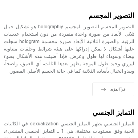
أثرياً يستخدم في العمارة عموماً وفي العمارة الدينية الخاصة
بالكنائس خصوصاً، وفي الإنكليزية أب
التصوير المجسم
التصوير المجسم التصوير المجسم holographiy هو تشكيل خيال
ثلاثي الأبعاد من صورة واحدة منفردة من دون استخدام عدسات
للرؤية. والصورة الثلاثية الأبعاد صورة مجسمة hologram سجلت
- هل تعلم أن أبجر Abgar اسم معروف جيداً يعود إلى عدد من
الملوك الذين حكموا مدينة إديسا (الرها) من أبجر الأول وحتى
عليها أشكال لا يمكن إدراكها على هيئة شرائط وحلقات متناوبة
التاسع، وهم ينتسبون إلى أسرة أوسروين
بيضاء وسوداء لها طول وعرض. فإذا أضيئت هذه الأشكال بضوء
ليزري وحيد طول الموجة يظهر بعدها الثالث، أي العمق، واضحاً،
ويبدو الخيال بأبعاده الثلاثية كما في حالة الجسم الأصلي المصور.
- هل تعلم أن الأبجدية الكنعانية تتألف من /22/ علامة كتابية
اقرأ المزيد
sign تكتب منفصلة غير متصلة، وتعتمد المبدأ الأكوروفوني،
حيث تقتصر القيمة الصوتية للعلامة الك
التمايز الجنسي
التمايز الجنسي يظهر التمايز الجنسي sexualization في الكائنات
الحية وفق مستويات مختلفة، هي: 1 ـ التمايز الجنسي المنشيء،