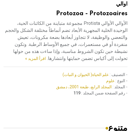
اوالي
هيئة الموسوعة العربية تطلق موسوعات جديدة في عام 2026
Protozoa - Protozoaires
الأوالي الأوالي Protista مجموعة متباينة من الكائنات الحية،
الوحيدة الخلية المجهرية الأبعاد تضم أنماطاً مختلفة الشكل والحجم
والتعضي والوظيفة، لا تتجاوز أبعادها بضعة مكرونات، تعيش
منفردة أو في مستعمرات، في جميع الأوساط الرطبة. وتكون
نشيطة حين تكون الشروط مناسبة، وإذا ساءت هذه من حولها
تحولت إلى أكياس تضمن حمايتها وانتشارها.
اقرأ المزيد »
- التصنيف :
علم الحياة( الحيوان و النبات)
- النوع :
علوم
- المجلد :
المجلد الرابع، طبعة 2001، دمشق
- رقم الصفحة ضمن المجلد :
119
متنوع