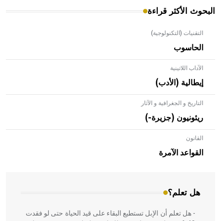
البحوث الأكثر قراءة
التقنيات (التكنولوجية)
الحاسوب
الآداب اللاتينية
إيطالية (الأدب)
التاريخ و الجغرافية و الآثار
ريئونيون (جزيرة-)
القانون
- هل تعلم أن الأبلق نوع من الفنون الهندسية التي ارتبطت
بالعمارة الإسلامية في بلاد الشام ومصر خاصة، حيث يحرص
القواعد الآمرة
المعمار على بناء مداميكه وخاصة في الواجهات
هل تعلم؟
- هل تعلم أن الإبل تستطيع البقاء على قيد الحياة حتى لو فقدت