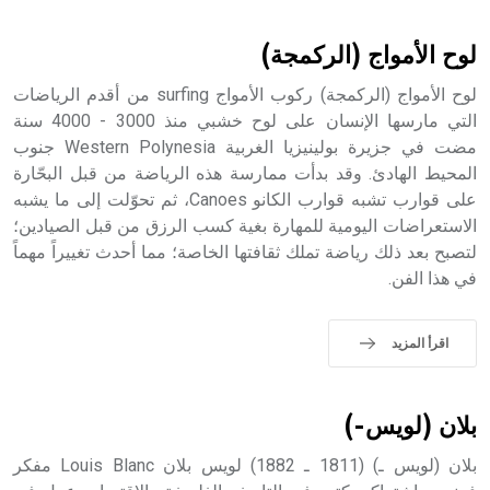
أثرياً يستخدم في العمارة عموماً وفي العمارة الدينية الخاصة
بالكنائس خصوصاً، وفي الإنكليزية أب
لوح الأمواج (الركمجة)
لوح الأمواج (الركمجة) ركوب الأمواج surfing من أقدم الرياضات
التي مارسها الإنسان على لوح خشبي منذ 3000 - 4000 سنة
مضت في جزيرة بولينيزيا الغربية Western Polynesia جنوب
- هل تعلم أن أبجر Abgar اسم معروف جيداً يعود إلى عدد من
الملوك الذين حكموا مدينة إديسا (الرها) من أبجر الأول وحتى
المحيط الهادئ. وقد بدأت ممارسة هذه الرياضة من قبل البحّارة
التاسع، وهم ينتسبون إلى أسرة أوسروين
على قوارب تشبه قوارب الكانو Canoes، ثم تحوّلت إلى ما يشبه
الاستعراضات اليومية للمهارة بغية كسب الرزق من قبل الصيادين؛
لتصبح بعد ذلك رياضة تملك ثقافتها الخاصة؛ مما أحدث تغييراً مهماً
في هذا الفن.
- هل تعلم أن الأبجدية الكنعانية تتألف من /22/ علامة كتابية
sign تكتب منفصلة غير متصلة، وتعتمد المبدأ الأكوروفوني،
اقرأ المزيد
حيث تقتصر القيمة الصوتية للعلامة الك
بلان (لويس-)
بلان (لويس ـ) (1811 ـ 1882) لويس بلان Louis Blanc مفكر