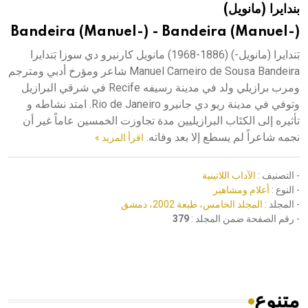
بندايرا (مانويل)
هيئة الموسوعة العربية تطلق موسوعات جديدة في عام 2026
Bandeira (Manuel-) - Bandeira (Manuel-)
بَندايرا (مانويل-) (1886-1968) مانويل كارنيرو دي سوزا بَندايرا
Manuel Carneiro de Sousa Bandeira شاعر ومؤرخ أدبي ومترجم
ومرب برازيلي ولد في مدينة رسيفه Recife في شرقي البرازيل
وتوفي في مدينة ريو دي جانيرو Rio de Janeiro. امتد نشاطه و
تأثيره إلى الكتَاب البرازيليين مدة تجاوزت الخمسين عاماً غير أن
نجمه شاعراً لم يسطع إلا بعد وفاته.
اقرأ المزيد »
- التصنيف :
الآداب اللاتينية
- النوع :
أعلام ومشاهير
- المجلد :
المجلد الخامس، طبعة 2002، دمشق
- رقم الصفحة ضمن المجلد :
379
متنوع