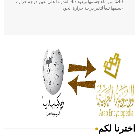
40% من ماء جسمها ويعود ذلك لقدرتها على تغيير درجة حرارة
جسمها تبعاً لتغير درجة حرارة الجو،
- هل تعلم أن أبقراط كتب في الطب أربعة مؤلفات هي:
الحكم، الأدلة، تنظيم التغذية، ورسالته في جروح الرأس. ويعود
له الفضل بأنه حرر الطب من الدين والفلسفة.
- هل تعلم أن المرجان إفراز حيواني يتكون في البحر ويتركب
من مادة كربونات الكلسيوم، وهو أحمر أو شديد الحمرة وهو
أجود أنواعه، ويمتاز بكبر الحجم ويسمى الش
اخترنا لكم
هل تعلم أن الأبسيد كلمة فرنسية اللفظ تم اعتمادها مصطلحاً