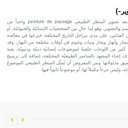
تم اعتمادها مصطلحاً أثرياً يستخدم في
ير-)
العمارة عموماً وفي العمارة الدينية
الخاصة بالكنائس خصوصاً، وفي
المنظر الطبيعي (تصوير ـ) يعد تصوير المنظر الطبيعي peinture de paysage واحداً من
الإنكليزية أب
والتصوير، وهو إما خالٍ من الشخصيات الإنسانيّة والحيوانيّة، أو
الفنانين، على مدى مراحل التاريخ المختلفة، فبرعوا في معالجة
- هل تعلم أن أبجر Abgar اسم معروف
ر وأنهار وبحار ونبات وغيوم في أوقات مختلفة من النهار، وقد
جيداً يعود إلى عدد من الملوك الذين
ير من اللوحات خلفيةً لموضوعات إنسانيّة دينيّة ودنيويّة، بغية
حكموا مدينة إديسا (الرها) من أبجر الأول
 إغناء المشهد بالعناصر الطبيعيّة المختلفة، إضافة إلى ترسيخ
وحتى التاسع، وهم ينتسبون إلى أسرة
ميق مدلولاتها. ومن المفروض أن يُمثّل المنظر الطبيعي الموضوعَ
أوسروين
 وليس جزءاً مكملاً لها، أو موضوعاً ثانوياً فيها.
- هل تعلم أن الأبجدية الكنعانية تتألف من
/22/ علامة كتابية sign تكتب منفصلة
غير متصلة، وتعتمد المبدأ الأكوروفوني،
حيث تقتصر القيمة الصوتية للعلامة الك