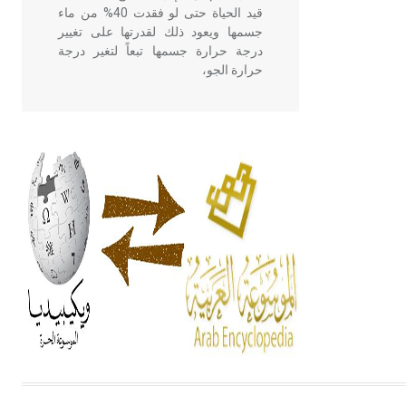
قيد الحياة حتى لو فقدت 40% من ماء
جسمها ويعود ذلك لقدرتها على تغيير
درجة حرارة جسمها تبعاً لتغير درجة
حرارة الجو،
- هل تعلم أن أبقراط كتب في الطب
أربعة مؤلفات هي: الحكم، الأدلة، تنظيم
التغذية، ورسالته في جروح الرأس.
ويعود له الفضل بأنه حرر الطب من
الدين والفلسفة.
- هل تعلم أن المرجان إفراز حيواني
يتكون في البحر ويتركب من مادة
كربونات الكلسيوم، وهو أحمر أو شديد
الحمرة وهو أجود أنواعه، ويمتاز بكبر
الحجم ويسمى الش
هل تعلم أن الأبسيد كلمة فرنسية اللفظ