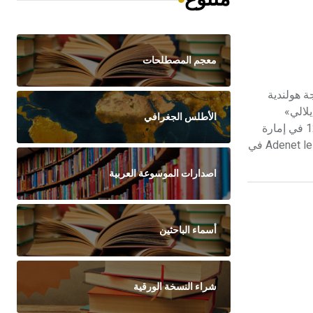
معجم المصطلحات
ة هولندية
يلالي»
الأطلس الجغرافي
Cantiléne de sainte Eulalie في أقدم النصوص البلجيكية باللغة الفرنسية، إذ كُتبت في القرن التاسع الميلادي. وكذلك نظمت نحو عام 1200 في إمارة
لييج «قصيدة أخلاقية» Poème Moral. وظل هذا النوع من الأدب الديني والأخلاقي مزدهراً في القرن الثالث عشر حين كتب أدنيه لوروا Adenet le Roi في
اصدارات الموسوعة العربية
أسماء الباحثين
شراء النسخة الورقية