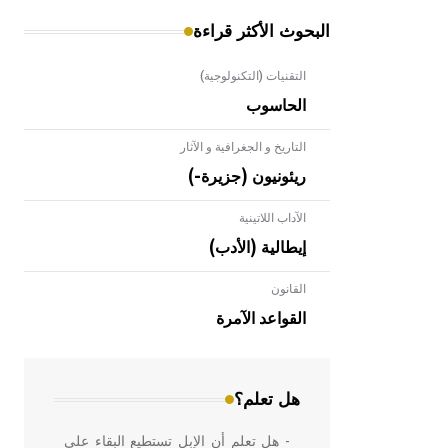
البحوث الأكثر قراءة
التقنيات (التكنولوجية)
الحاسوب
التاريخ و الجغرافية و الآثار
ريئونيون (جزيرة-)
الآداب اللاتينية
إيطالية (الأدب)
القانون
- هل تعلم أن الأبلق نوع من الفنون
الهندسية التي ارتبطت بالعمارة الإسلامية
القواعد الآمرة
في بلاد الشام ومصر خاصة، حيث يحرص
المعمار على بناء مداميكه وخاصة في
الواجهات
هل تعلم؟
- هل تعلم أن الإبل تستطيع البقاء على