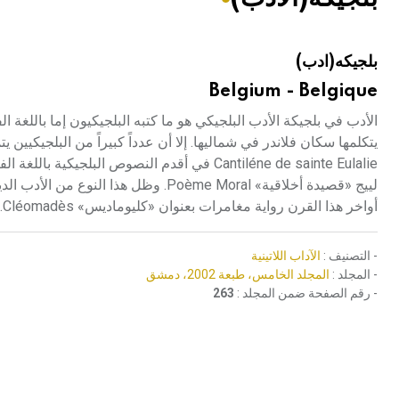
هيئة الموسوعة العربية تطلق موسوعات جديدة في عام 2026
بلجيكه(ادب)
Belgium - Belgique
الأدب في بلجيكة الأدب البلجيكي هو ما كتبه البلجيكيون إما باللغة ال
يتكلمها سكان فلاندر في شماليها. إلا أن عدداً كبيراً من البلجيكيين يت
أواخر هذا القرن رواية مغامرات بعنوان «كليوماديس» Cléomadès.
- التصنيف :
الآداب اللاتينية
- المجلد :
المجلد الخامس، طبعة 2002، دمشق
- رقم الصفحة ضمن المجلد :
263