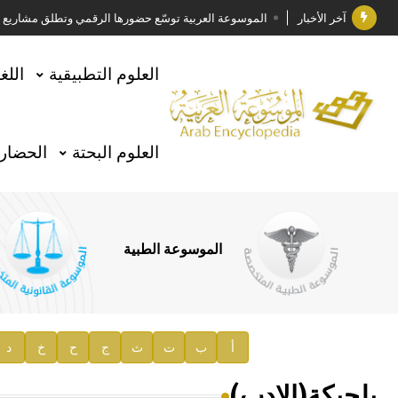
آخر الأخبار
الموسوعة العربية توسّع حضورها الرقمي وتطلق مشاريع معرف
فوز الأستاذ الدكتور وليد محمد السراقبي بجائزة كتارا ل
العلوم التطبيقية
اللغ
جائزة مجمع الملك سلمان العالمي للغة العربية 2025
الأستاذ إياد خالد الطباع مدير عام لهيئة الموسوعة العربية
العلوم البحتة
الحضارة
السيد محمد ياسين صالح وزيرا للثقافة
صدور المجلد الثامن من موسوعة الآثار في سورية
توصيات مجلس الإدارة
الموسوعة الطبية
صدور المجلد السابع من موسوعة الآثار في سورية
صدور المجلد الثامن عشر من الموسوعة الطبية
إعلان..
أ
ب
ت
ث
ج
ح
خ
د
دار الفكر الموزع الحصري لمنشورات هيئة الموسوعة العرب
بلجيكة(الادب)