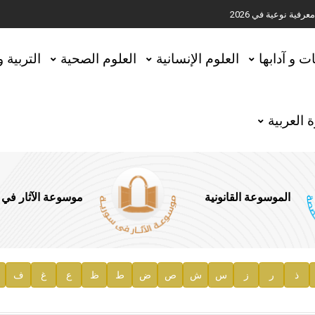
ية نوعية في 2026
تحقيق المخطوطات في العاصمة القطرية الدوحة
ات و آدابها
العلوم الإنسانية
العلوم الصحية
التربية 
 العربية
الموسوعة القانونية
موسوعة الآثار في
ذ
ر
ز
س
ش
ص
ض
ط
ظ
ع
غ
ف
ية