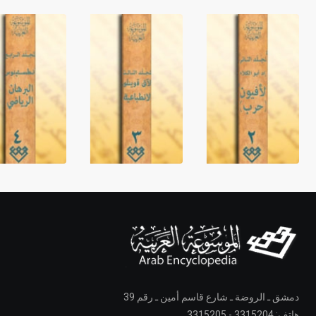
دمشق ـ الروضة ـ شارع قاسم أمين ـ رقم 39
هاتف: 3315204 - 3315205