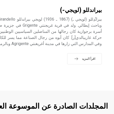
بيراندللو (لويجي-)
وباحث إيطالي. ولد في قري
أسرة برجوازية كان رجالها من المناضلين السياسيين الوطنيي
حركة غاريبالدي[ر]. كان أبوه من رجال الصناعة مما يسر للك
وفي المدارس التي زارها في مدينة أغريغنتي Agrigente وبالرمو Palermo في صقلية،
اقرأ المزيد
المجلدات الصادرة عن الموسوعة الع