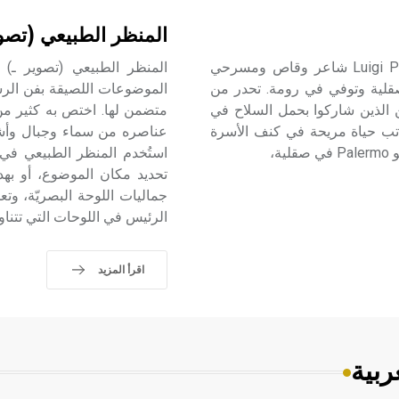
المنظر الطبيعي (تصو
بيرانْدِللو (لويجي ـ) (1867 ـ 1936) لويجي بيراندللو Luigi Pirandello شاعر وقاص ومسرحي
ة غريجنتي Grigente في جزيرة صقلية وتوفي في رومة. تحدر من
الموضوعات اللصيقة بفن الرسم 
ن الذين شاركوا بحمل السلاح في
متضمن لها. اختص به كثير من 
اتب حياة مريحة في كنف الأسرة
عناصره من سماء وجبال وأشجا
استُخدم المنظر الطبيعي في كث
تحديد مكان الموضوع، أو بهدف
جماليات اللوحة البصريّة، وتع
الرئيس في اللوحات التي تتناوله،
اقرأ المزيد
ربية