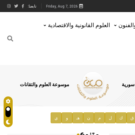
تابعنا:
Friday, Aug 7, 2026
والفنون
العلوم القانونية والاقتصادية
 سورية
موسوعة العلوم والتقانات
ق
ك
ل
م
ن
هـ
و
ي
متنوع