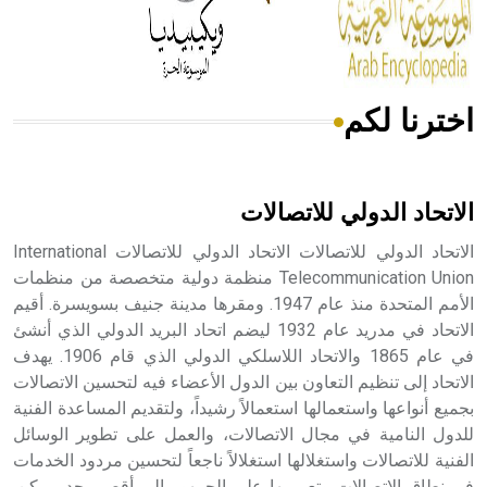
من مادة كربونات الكلسيوم، وهو أحمر أو شديد الحمرة وهو
أجود أنواعه، ويمتاز بكبر الحجم ويسمى الش
اخترنا لكم
هل تعلم أن الأبسيد كلمة فرنسية اللفظ تم اعتمادها مصطلحاً
أثرياً يستخدم في العمارة عموماً وفي العمارة الدينية الخاصة
بالكنائس خصوصاً، وفي الإنكليزية أب
الاتحاد الدولي للاتصالات
الاتحاد الدولي للاتصالات الاتحاد الدولي للاتصالات International
Telecommunication Union منظمة دولية متخصصة من منظمات
الأمم المتحدة منذ عام 1947. ومقرها مدينة جنيف بسويسرة. أقيم
- هل تعلم أن أبجر Abgar اسم معروف جيداً يعود إلى عدد من
الملوك الذين حكموا مدينة إديسا (الرها) من أبجر الأول وحتى
الاتحاد في مدريد عام 1932 ليضم اتحاد البريد الدولي الذي أنشئ
التاسع، وهم ينتسبون إلى أسرة أوسروين
في عام 1865 والاتحاد اللاسلكي الدولي الذي قام 1906. يهدف
الاتحاد إلى تنظيم التعاون بين الدول الأعضاء فيه لتحسين الاتصالات
بجميع أنواعها واستعمالها استعمالاً رشيداً، ولتقديم المساعدة الفنية
للدول النامية في مجال الاتصالات، والعمل على تطوير الوسائل
الفنية للاتصالات واستغلالها استغلالاً ناجعاً لتحسين مردود الخدمات
- هل تعلم أن الأبجدية الكنعانية تتألف من /22/ علامة كتابية
في نطاق الاتصالات وتعميمها على الجمهور إلى أقصى حد ممكن.