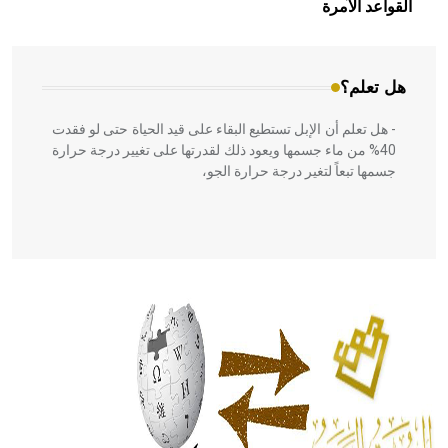
بالعمارة الإسلامية في بلاد الشام ومصر خاصة، حيث يحرص
القواعد الآمرة
المعمار على بناء مداميكه وخاصة في الواجهات
هل تعلم؟
- هل تعلم أن الإبل تستطيع البقاء على قيد الحياة حتى لو فقدت
40% من ماء جسمها ويعود ذلك لقدرتها على تغيير درجة حرارة
جسمها تبعاً لتغير درجة حرارة الجو،
- هل تعلم أن أبقراط كتب في الطب أربعة مؤلفات هي:
الحكم، الأدلة، تنظيم التغذية، ورسالته في جروح الرأس. ويعود
له الفضل بأنه حرر الطب من الدين والفلسفة.
- هل تعلم أن المرجان إفراز حيواني يتكون في البحر ويتركب