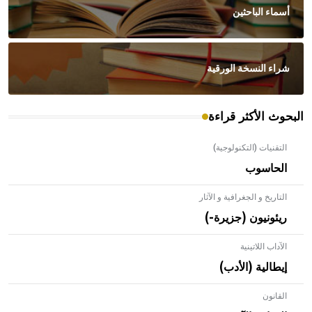
أسماء الباحثين
شراء النسخة الورقية
البحوث الأكثر قراءة
التقنيات (التكنولوجية)
الحاسوب
التاريخ و الجغرافية و الآثار
ريئونيون (جزيرة-)
الآداب اللاتينية
إيطالية (الأدب)
القانون
- هل تعلم أن الأبلق نوع من الفنون الهندسية التي ارتبطت