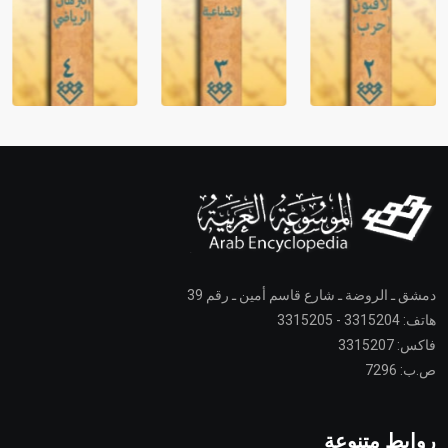
دمشق ـ الروضة ـ شارع قاسم أمين ـ رقم 39
هاتف: 3315204 - 3315205
فاكس: 3315207
ص.ب: 7296
روابط متنوعة