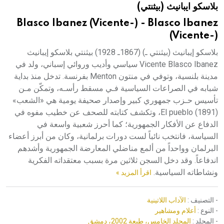
بلاسكو ايبانيث (بيثنتي)
هيئة الموسوعة العربية تطلق موسوعات جديدة في عام 2026
Blasco Ibanez (Vicente-) - Blasco Ibanez
(Vicente-)
بلاسكو إيبانيث (بيثنتي ـ) (1867ـ 1928) بيثنتي بلاسكو إيبانيث
Vicente Blasco Ibanez سياسي وأديب وروائي إسباني، ولد في
مدينة بلنسية، وتوفي في منتون Menton بفرنسة. تدخل منذ بداية
شبابه في الصراعات السياسية فـي مسقط رأسـه، وتمكّن مـن
تأسيس حـزب جمهوري كبير وإصدار صحيفة يومية هي «الشعب»
(1891) El pueblo، وتكشف كتابته للصحف عن خطيب مفوه في
الدفاع عن الأفكار الجمهورية؛ كما أحرز شعبية واسعة في
السياسة، فانتخب نائباً لست دورات برلمانية، وكان من أبرز أعضاء
البرلمان وواحداً من ألمع مناضلي المعارضة الجمهورية وأشدهم
اندفاعاً. وقد دخل السجن ثلاثين مرة بسبب معتقداته الفكرية
ونشاطاته السياسية.
اقرأ المزيد »
- التصنيف :
الآداب اللاتينية
- النوع :
أعلام ومشاهير
- المجلد :
المجلد الخامس، طبعة 2002، دمشق