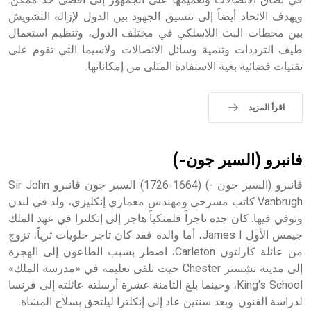
sign تكتب منفصلة غير متصلة، وتعتمد المبدأ الأكوروفوني،
ويهدف الاتحاد أيضاً إلى تنسيق الجهود بين الدول لإزالة التشويش
حيث تقتصر القيمة الصوتية للعلامة الك
بين محطات البث اللاسلكي في مختلف الدول، وتنظيم استعمال
طيف الترددات وتنمية وسائل الاتصالات ولاسيما التي تقوم على
تقنيات فضائية بغية الاستفادة المثلى من إمكاناتها.
اقرأ المزيد
فانبرو (السير جون-)
ڤانبرو (السير جون -) (1664-1726) السير جون ڤانبرو Sir John
Vanbrugh كاتب مسرحي ومهندس معماري إنكليزي، ولد في لندن
وتوفي فيها. كان جده تاجراً فلمنكياً هاجر إلى إنكلترا في عهد الملك
جيمس الأول James I، أما والده فقد كان تاجر حلويات ثرياً، تزوج
من عائلة كارلتون Carleton، اضطر بسبب الطاعون إلى الهجرة
إلى مدينة تشِستر Chester حيث تلقى تعليمه في «مدرسة الملك»
King‘s School، وحينما بلغ الثامنة عشرة أرسلته عائلته إلى فرنسا
لدراسة الفنون. وبعد سنتين عاد إلى إنكلترا ليلتحق بسلاح المشاة.