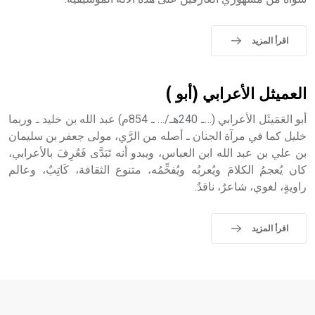
sign تكتب منفصلة غير متصلة، وتعتمد المبدأ الأكوروفوني،
حيث تقتصر القيمة الصوتية للعلامة الك
اقرأ المزيد
العميثل الأعرابي (أبو )
أبو العَمَيثَل الأعرابي (…ـ 240هـ/… ـ 854م) عبد الله بن خليد ـ وربما
خليل كما في مرآة الجنان ـ أصله من الرَّي، مولى جعفر بن سليمان
بن علي بن عبد الله ابن العباس، ويبدو أنه تَبَدَّى فَعُرِفَ بالأعرابي،
كان يُعجمُ الكلامَ ويُعربُه ويُفخِّمُه، متنوع الثقافة، كَاتِبٌ، وعالم
راويةٍ، لغوي، شاعرٌ، ناقدٌ.
اقرأ المزيد