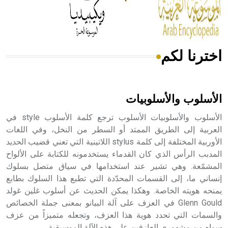
من مادة كربونات الكلسيوم، وهو أحمر أو شديد الحمرة وهو
أجود أنواعه، ويمتاز بكبر الحجم ويسمى الش
اخترنا لكم
هل تعلم أن الأبسيد كلمة فرنسية اللفظ تم اعتمادها مصطلحاً
أثرياً يستخدم في العمارة عموماً وفي العمارة الدينية الخاصة
بالكنائس خصوصاً، وفي الإنكليزية أب
الأسلوب والأسلوبيات
الأسلوب والأسلوبيات الأسلوب ترجع كلمة الأسلوب style في
العربية إلى الطريق الممتد أو السطر من النخل، وفي اللغات
الأوربية المختلفة إلى كلمة stylus اللاتينية التي تعني قضيب الحديد
- هل تعلم أن أبجر Abgar اسم معروف جيداً يعود إلى عدد من
الملوك الذين حكموا مدينة إديسا (الرها) من أبجر الأول وحتى
المدبب الرأس الذي كان القدماء يستخدمونه للكتابة على الألواح
التاسع، وهم ينتسبون إلى أسرة أوسروين
المشمّعة. وهي تشير عند استخدامها في سياق متصل بسلوك
إنساني ما، إلى القسمات المحدّدة التي تطبع هذا السلوك بطابع
يمنحه هويته الخاصة. وهكذا يمكن الحديث عن أسلوب غلين غولد
Glenn Gould في العزف على آلة البيانو بمعنى جملة الخصائص
والسمات التي تحدد هوية هذا العزف، وتجعله متميزاً من عزف
- هل تعلم أن الأبجدية الكنعانية تتألف من /22/ علامة كتابية
سواه من مشهوري العازفين على هذه الآلة الموسيقية.