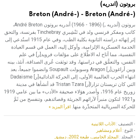
بروتون (اندريه)
هيئة الموسوعة العربية تطلق موسوعات جديدة في عام 2026
Breton (André-) - Breton (André-)
بروتون (أندريه ـ) (1896 - 1966) أندريه بروتون André Breton،
كاتب ومفكر فرنسي ولد في تَنْشِبري Tinchebray بفرنسة، والتحق
إثر إنهائه دراسته الثانوية بكلية الطب، وفي عام 1915 استُدعي إلى
الخدمة العسكرية الإلزامية، وأوكل إليه، العمل في قسم العيادة
النفسية، مما أتاح له الاطِّلاع على مؤلفات فرويد[ر] في علم
النفس، والتعمُّق في دراستها، وقد توثقت عُرى الصداقة، آنئذ، بينه
وبين أراغون[ر] Aragon وسوبولت Soupault وانضموا جميعاً، بعد
انتهاء الحرب العالمية الأولى، إلى الحركة الدادائية[ر] Dadaïsme
التي كان تريستان تزارا[ر] Tristan Tzara قد أنشأها في مدينة
زوريخ عام 1916، وأصدر هؤلاء صحيفة «الأدب» ما بين عامي 1919
و1921 لتكون منبراً لآرائهم الجريئة وقصائدهم، وتنفسح من ثَمَّ
للحركة السريالية المتحدِّرة منها.
اقرأ المزيد »
- التصنيف :
الآداب اللاتينية
- النوع :
أعلام ومشاهير
- المجلد :
المجلد الخامس، طبعة 2002، دمشق