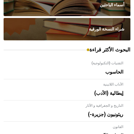
أسماء الباحثين
شراء النسخة الورقية
البحوث الأكثر قراءة
التقنيات (التكنولوجية)
الحاسوب
الآداب اللاتينية
إيطالية (الأدب)
التاريخ و الجغرافية و الآثار
ريئونيون (جزيرة-)
القانون
- هل تعلم أن الأبلق نوع من الفنون الهندسية التي ارتبطت
بالعمارة الإسلامية في بلاد الشام ومصر خاصة، حيث يحرص