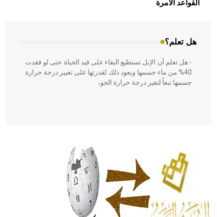
القواعد الآمرة
المعمار على بناء مداميكه وخاصة في الواجهات
هل تعلم؟
- هل تعلم أن الإبل تستطيع البقاء على قيد الحياة حتى لو فقدت
40% من ماء جسمها ويعود ذلك لقدرتها على تغيير درجة حرارة
جسمها تبعاً لتغير درجة حرارة الجو،
- هل تعلم أن أبقراط كتب في الطب أربعة مؤلفات هي:
الحكم، الأدلة، تنظيم التغذية، ورسالته في جروح الرأس. ويعود
له الفضل بأنه حرر الطب من الدين والفلسفة.
- هل تعلم أن المرجان إفراز حيواني يتكون في البحر ويتركب