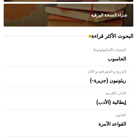
شراء النسخة الورقية
البحوث الأكثر قراءة
التقنيات (التكنولوجية)
الحاسوب
التاريخ و الجغرافية و الآثار
ريئونيون (جزيرة-)
الآداب اللاتينية
إيطالية (الأدب)
القانون
- هل تعلم أن الأبلق نوع من الفنون الهندسية التي ارتبطت
بالعمارة الإسلامية في بلاد الشام ومصر خاصة، حيث يحرص
القواعد الآمرة
المعمار على بناء مداميكه وخاصة في الواجهات