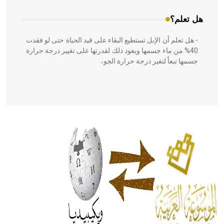
هل تعلم؟
- هل تعلم أن الإبل تستطيع البقاء على قيد الحياة حتى لو فقدت
40% من ماء جسمها ويعود ذلك لقدرتها على تغيير درجة حرارة
جسمها تبعاً لتغير درجة حرارة الجو،
- هل تعلم أن أبقراط كتب في الطب أربعة مؤلفات هي:
الحكم، الأدلة، تنظيم التغذية، ورسالته في جروح الرأس. ويعود
له الفضل بأنه حرر الطب من الدين والفلسفة.
- هل تعلم أن المرجان إفراز حيواني يتكون في البحر ويتركب
من مادة كربونات الكلسيوم، وهو أحمر أو شديد الحمرة وهو
أجود أنواعه، ويمتاز بكبر الحجم ويسمى الش