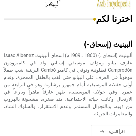
اخترنا لكم
هل تعلم أن الأبسيد كلمة فرنسية اللفظ تم اعتمادها مصطلحاً
أثرياً يستخدم في العمارة عموماً وفي العمارة الدينية الخاصة
بالكنائس خصوصاً، وفي الإنكليزية أب
ألبينيث (إسحاق-)
ألبينيث (إسحاق ـ) (1860 ـ 1909م) إسحاق ألبينيث Isaac Albenez
عازف بيانو ومؤلف موسيقي إسباني ولد في كامبرودون
Camprodón قطلونية وتوفي في كامبو Cambó البرينية. شب طفلاً
- هل تعلم أن أبجر Abgar اسم معروف جيداً يعود إلى عدد من
الملوك الذين حكموا مدينة إديسا (الرها) من أبجر الأول وحتى
موهوباً في العزف على البيانو حتى لقب بالطفل المعجزة، وقدم
التاسع، وهم ينتسبون إلى أسرة أوسروين
أولى حفلاته الموسيقية أمام جمهور برشلونة وهو في الرابعة من
عمره. وفي جولاته الموسيقية، ظهر عازفاً ماهراً وبارعاً في
الارتجال. وكانت حياته الاجتماعية، منذ صغره، مشحونة بالهروب
من ذويه، وبالتجوال المستمر وعدم الاستقرار، والسلوك الشاذ،
والمغامرات الجريئة.
- هل تعلم أن الأبجدية الكنعانية تتألف من /22/ علامة كتابية
sign تكتب منفصلة غير متصلة، وتعتمد المبدأ الأكوروفوني،
حيث تقتصر القيمة الصوتية للعلامة الك
اقرأ المزيد