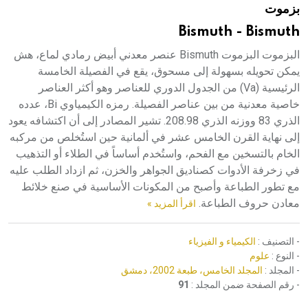
بزموت
هيئة الموسوعة العربية تطلق موسوعات جديدة في عام 2026
Bismuth - Bismuth
البزموت البزموت Bismuth عنصر معدني أبيض رمادي لماع، هش
يمكن تحويله بسهولة إلى مسحوق، يقع في الفصيلة الخامسة
الرئيسية (Va) من الجدول الدوري للعناصر وهو أكثر العناصر
خاصية معدنية من بين عناصر الفصيلة. رمزه الكيمياوي Bi، عدده
الذري 83 ووزنه الذري 208.98. تشير المصادر إلى أن اكتشافه يعود
إلى نهاية القرن الخامس عشر في ألمانية حين استُخلص من مركبه
الخام بالتسخين مع الفحم، واستُخدم أساساً في الطلاء أو التذهيب
في زخرفة الأدوات كصناديق الجواهر والخزن، ثم ازداد الطلب عليه
مع تطور الطباعة وأصبح من المكونات الأساسية في صنع خلائط
معادن حروف الطباعة.
اقرأ المزيد »
- التصنيف :
الكيمياء و الفيزياء
- النوع :
علوم
- المجلد :
المجلد الخامس، طبعة 2002، دمشق
- رقم الصفحة ضمن المجلد :
91