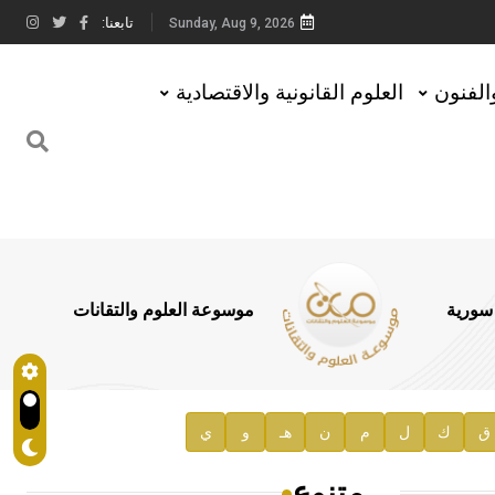
تابعنا:
Sunday, Aug 9, 2026
والفنون
العلوم القانونية والاقتصادية
 سورية
موسوعة العلوم والتقانات
ق
ك
ل
م
ن
هـ
و
ي
متنوع