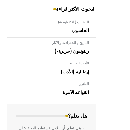
البحوث الأكثر قراءة
التقنيات (التكنولوجية)
الحاسوب
التاريخ و الجغرافية و الآثار
ريئونيون (جزيرة-)
الآداب اللاتينية
إيطالية (الأدب)
القانون
- هل تعلم أن الأبلق نوع من الفنون
الهندسية التي ارتبطت بالعمارة الإسلامية
القواعد الآمرة
في بلاد الشام ومصر خاصة، حيث يحرص
المعمار على بناء مداميكه وخاصة في
الواجهات
هل تعلم؟
- هل تعلم أن الإبل تستطيع البقاء على