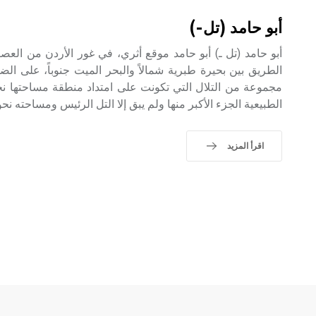
أبو حامد (تل-)
أبو حامد (تل ـ) أبو حامد موقع أثري، في غور الأردن من ال
الطريق بين بحيرة طبرية شمالاً والبحر الميت جنوباً، على الضف
الطبيعية الجزء الأكبر منها ولم يبق إلا التل الرئيس ومساحته نحو 2.5 هكتار وارتفاعه بضعة أمتا
اقرأ المزيد