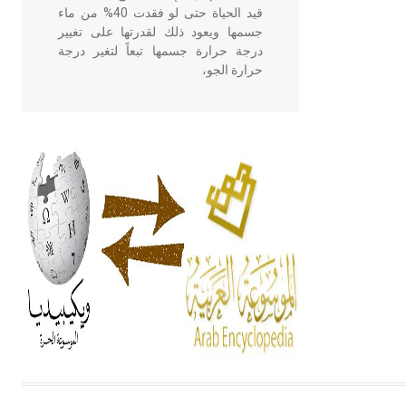
قيد الحياة حتى لو فقدت 40% من ماء
جسمها ويعود ذلك لقدرتها على تغيير
درجة حرارة جسمها تبعاً لتغير درجة
حرارة الجو،
- هل تعلم أن أبقراط كتب في الطب
أربعة مؤلفات هي: الحكم، الأدلة، تنظيم
التغذية، ورسالته في جروح الرأس.
ويعود له الفضل بأنه حرر الطب من
الدين والفلسفة.
- هل تعلم أن المرجان إفراز حيواني
يتكون في البحر ويتركب من مادة
كربونات الكلسيوم، وهو أحمر أو شديد
الحمرة وهو أجود أنواعه، ويمتاز بكبر
الحجم ويسمى الش
هل تعلم أن الأبسيد كلمة فرنسية اللفظ