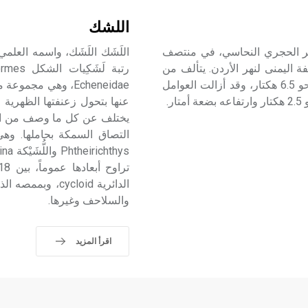
اللشك
عصر الحجري النحاسي، في منتصف
ة اليمنى لنهر الأردن. يتألف من
مجموعة من التلال التي تكونت على امتداد منطقة مساحتها نحو 6.5 هكتار، وقد أزالت العوامل
ر.
يختلف عن كل ما وصف من الم
الدائرية ycloid
والسلاحف وغيرها.
اقرأ المزيد