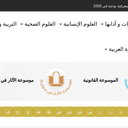
ية نوعية في 2026
تحقيق المخطوطات في العاصمة القطرية الدوحة
ات و آدابها
العلوم الإنسانية
العلوم الصحية
التربية 
 العربية
الموسوعة القانونية
موسوعة الآثار في
ذ
ر
ز
س
ش
ص
ض
ط
ظ
ع
غ
ف
ية