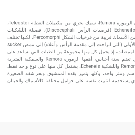
تم اعتمادها مصطلحاً أثرياً يستخدم في
العمارة عموماً وفي العمارة الدينية
الخاصة بالكنائس خصوصاً، وفي
اللَشَك اللَشَك، واسمه العلمي الرِموره Remora، سمك بحري من مكتملات العظام Teleostei،
الإنكليزية أب
رتبة لَشَكِيات الشكل Echeneiformes (قرصيات الرأس Discocephali)، فصيلة اللَشَكيات
Echeneidae، وهي مجموعة من الأسماك قريبة من فرخيات الشكل Percomorphi، لكنها تختلف
- هل تعلم أن أبجر Abgar اسم معروف
عنها بتحول زعنفتها الظهرية الأولى (التي انزاحت إلى مقدمة الرأس وأعلاه) إلى ممص sucker
جيداً يعود إلى عدد من الملوك الذين
مصات، إذ يحمل كل منها مجموعةً من الطيات التي تساعد على
حكموا مدينة إديسا (الرها) من أبجر الأول
التصاق السمكة بحاملها. وهي تضم ستة أجناس، أهمها الرِموره Remora والسمكية الفتيرية
وحتى التاسع، وهم ينتسبون إلى أسرة
Phtheirichthys واللُّشَيْكة Remorina واللشكية Echeneis، يشتمل كل منها على نوع واحد فقط.
أوسروين
تراوح أبعادها عموماً، بين 18سم ومتر واحد، وكلها يتميز بقده الممشوق وبحراشفه الصغيرة
c، وبممصه الذي يستخدمه لتثبيت نفسه على حوامل مختلفة كالأسماك والحيتان
- هل تعلم أن الأبجدية الكنعانية تتألف من
/22/ علامة كتابية sign تكتب منفصلة
غير متصلة، وتعتمد المبدأ الأكوروفوني،
حيث تقتصر القيمة الصوتية للعلامة الك