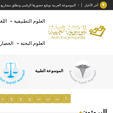
آخر الأخبار
الموسوعة العربية توسّع حضورها الرقمي وتطلق مشاريع معرف
فوز الأستاذ الدكتور وليد محمد السراقبي بجائزة كتارا ل
العلوم التطبيقية
اللغ
جائزة مجمع الملك سلمان العالمي للغة العربية 2025
الأستاذ إياد خالد الطباع مدير عام لهيئة الموسوعة العربية
العلوم البحتة
الحضارة
السيد محمد ياسين صالح وزيرا للثقافة
صدور المجلد الثامن من موسوعة الآثار في سورية
توصيات مجلس الإدارة
الموسوعة الطبية
صدور المجلد السابع من موسوعة الآثار في سورية
صدور المجلد الثامن عشر من الموسوعة الطبية
إعلان..
أ
ب
ت
ث
ج
ح
خ
د
دار الفكر الموزع الحصري لمنشورات هيئة الموسوعة العرب
البروتون