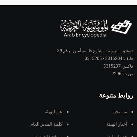
دمشق ـ الروضة ـ شارع قاسم أمين ـ رقم 39
هاتف: 3315204 - 3315205
فاكس: 3315207
ص.ب: 7296
روابط متنوعة
من نحن
عن الهيئة
أخبار الهيئة
كلمة المدير العام
حقوق النشر
مواقع ذات صلة