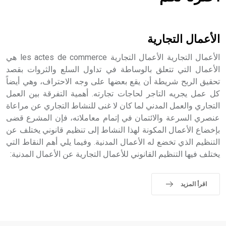
هل تعلم أن الأبسيد كلمة فرنسية اللفظ تم اعتمادها مصطلحاً
أثرياً يستخدم في العمارة عموماً وفي العمارة الدينية الخاصة
بالكنائس خصوصاً، وفي الإنكليزية أب
الأعمال التجارية
الأعمال التجارية الأعمال التجارية les actes de commerce هي
الأعمال التي تتعلق بالوساطة في تداول السلع والثروات بقصد
تحقيق الربح شريطة أن يقع بعضها على وجه الاحتراف، وهي أيضاً
- هل تعلم أن أبجر Abgar اسم معروف جيداً يعود إلى عدد من
الملوك الذين حكموا مدينة إديسا (الرها) من أبجر الأول وحتى
كل عمل يجريه التاجر لحاجات تجارته. أهمية التفرقة بين العمل
التاسع، وهم ينتسبون إلى أسرة أوسروين
التجاري والعمل المدني لما كان لا غنى للنشاط التجاري عن مراعاة
عنصري السرعة والائتمان في إتمام معاملاته، فإن المشرع قضى
بإخضاع الأعمال المكونة لهذا النشاط إلى تنظيم قانوني يختلف عن
التنظيم الذي تخضع له الأعمال المدنية. وفيما يلي أهم النقاط التي
يختلف فيها التنظيم القانوني للأعمال التجارية عن الأعمال المدنية:
- هل تعلم أن الأبجدية الكنعانية تتألف من /22/ علامة كتابية
sign تكتب منفصلة غير متصلة، وتعتمد المبدأ الأكوروفوني،
حيث تقتصر القيمة الصوتية للعلامة الك
اقرأ المزيد