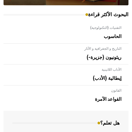
البحوث الأكثر قراءة
التقنيات (التكنولوجية)
الحاسوب
التاريخ و الجغرافية و الآثار
ريئونيون (جزيرة-)
الآداب اللاتينية
إيطالية (الأدب)
القانون
- هل تعلم أن الأبلق نوع من الفنون الهندسية التي ارتبطت
بالعمارة الإسلامية في بلاد الشام ومصر خاصة، حيث يحرص
القواعد الآمرة
المعمار على بناء مداميكه وخاصة في الواجهات
هل تعلم؟