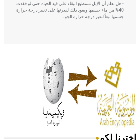
- هل تعلم أن الإبل تستطيع البقاء على قيد الحياة حتى لو فقدت
40% من ماء جسمها ويعود ذلك لقدرتها على تغيير درجة حرارة
جسمها تبعاً لتغير درجة حرارة الجو،
- هل تعلم أن أبقراط كتب في الطب أربعة مؤلفات هي:
الحكم، الأدلة، تنظيم التغذية، ورسالته في جروح الرأس. ويعود
له الفضل بأنه حرر الطب من الدين والفلسفة.
- هل تعلم أن المرجان إفراز حيواني يتكون في البحر ويتركب
من مادة كربونات الكلسيوم، وهو أحمر أو شديد الحمرة وهو
أجود أنواعه، ويمتاز بكبر الحجم ويسمى الش
اخترنا لكم