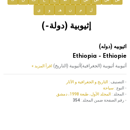
ل
م
ن
هـ
و
ي
صدور المجلد الثامن عشر من الموسوعة الطبية
إعلان..
إثيوبية (دولة-)
دار الفكر الموزع الحصري لمنشورات هيئة الموسوعة العربية
اثيوبيه (دوله)
هيئة الموسوعة العربية تطلق موسوعات جديدة في عام 2026
Ethiopia - Ethiopie
أثيوبية أثيوبية (الجغرافية)أثيوبية (التاريخ)
اقرأ المزيد »
- التصنيف :
التاريخ و الجغرافية و الآثار
- النوع :
سياحة
- المجلد :
المجلد الأول، طبعة 1998، دمشق
- رقم الصفحة ضمن المجلد :
354