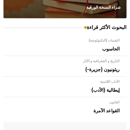
شراء النسخة الورقية
البحوث الأكثر قراءة
التقنيات (التكنولوجية)
الحاسوب
التاريخ و الجغرافية و الآثار
ريئونيون (جزيرة-)
الآداب اللاتينية
إيطالية (الأدب)
القانون
- هل تعلم أن الأبلق نوع من الفنون الهندسية التي ارتبطت
بالعمارة الإسلامية في بلاد الشام ومصر خاصة، حيث يحرص
القواعد الآمرة
المعمار على بناء مداميكه وخاصة في الواجهات