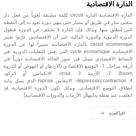
الدارة الاقتصادية
الدارة الاقتصادية الدارة circuit كلمة مشتقة لغوياً من فعل دار
بمعنى سار في طريق أو مسار حتى ينهي دورة تعود به إلى النقطة
التي انطلق منها. وبذلك فإن الدارة لا تختلف عن الدورة فنقول
الدورة الدموية والدورة المالية. غير أن الاقتصاديين عرَّبوا تعبير
circuit economique بالدارة الاقتصادية تمييزاً لها عن الدورة
الاقتصادية cycle economique التي تعني التقلبات الدورية في
النشاط الاقتصادي تتمثل في عبور الحالة الاقتصادية دورياً في
أربعة مراحل: 1- التوسع الاقتصادي (الازدهار أو النهوض أو الذروة
boom). 2- الأزمة crise. 3- الانكماش أو الركود
depression/contraction. 4- الانتعاش reprise الذي يمثل بداية
انطلاق التوسع الاقتصادي، وبذلك تكون الدورة الاقتصادية قد
انغلقت عند نقطة بدايتها[ر. الأزمات والدورات الاقتصادية].
اقرأ المزيد