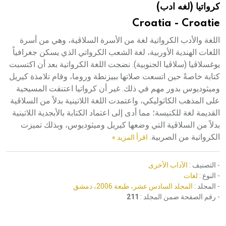
كرواتيا (لغه ادب)
هيئة الموسوعة العربية تطلق موسوعات جديدة في عام 2026
Croatia - Croatie
اللغة والأدب الكرواتية لغة من الأسرة السلاڤية، وهي من أسرة
اللغات الهندية الأوربية، لغة الشعب الكرواتي الذي يسكن جغرافياً
يوغسلاڤيا (سلاڤيا الجنوبية). نضجت اللغة الكرواتية بعد أن اكتسبت
كتابة خاصةً حين اتسعت صلاتها ببيزنطة وروما، وقام تلامذة كيريل
وميثوديوس بدور مهم في ذلك. غير أن كرواتيا اعتنقت المسيحية
على المذهب الكاثوليكي، واعتمدت اللغة اللاتينية بدلاً من السلاڤية
القديمة لغة للكنيسة؛ مما أدى إلى اعتماد الكتابة بالأبجدية اللاتينية
بدلاً من السلاڤية التي وضعها كيريل وميثوديوس، وبذلك تميزت
الكرواتية من الصربية.
اقرأ المزيد »
- التصنيف :
الآداب الأخرى
- النوع :
لغات
- المجلد :
المجلد السادس عشر، طبعة 2006، دمشق
- رقم الصفحة ضمن المجلد :
211