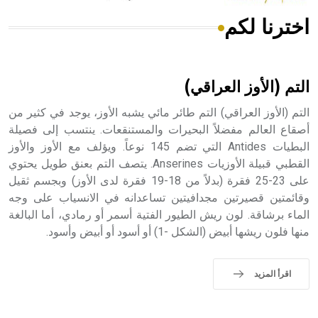
اخترنا لكم
هل تعلم أن الأبسيد كلمة فرنسية اللفظ تم اعتمادها مصطلحاً
أثرياً يستخدم في العمارة عموماً وفي العمارة الدينية الخاصة
بالكنائس خصوصاً، وفي الإنكليزية أب
التم (الأوز العراقي)
التم (الأوز العراقي) التم طائر مائي يشبه الأوز، يوجد في كثير من
أصقاع العالم مفضلاً البحيرات والمستنقعات. ينتسب إلى فصيلة
البطيات Antides التي تضم 145 نوعاً. ويؤلف مع الأوز والأوز
- هل تعلم أن أبجر Abgar اسم معروف جيداً يعود إلى عدد من
الملوك الذين حكموا مدينة إديسا (الرها) من أبجر الأول وحتى
القطبي قبيلة الأوزيات Anserines. يتصف التم بعنق طويل يحتوي
التاسع، وهم ينتسبون إلى أسرة أوسروين
على 23-25 فقرة (بدلاً من 18-19 فقرة لدى الأوز) وبجسم ثقيل
وقائمتين قصيرتين مجدافيتين تساعدانه في الانسياب على وجه
الماء برشاقة. لون ريش الطيور الفتية أسمر أو رمادي، أما البالغة
منها فلون ريشها أبيض (الشكل -1) أو أسود أو أبيض وأسود.
- هل تعلم أن الأبجدية الكنعانية تتألف من /22/ علامة كتابية
sign تكتب منفصلة غير متصلة، وتعتمد المبدأ الأكوروفوني،
اقرأ المزيد
حيث تقتصر القيمة الصوتية للعلامة الك