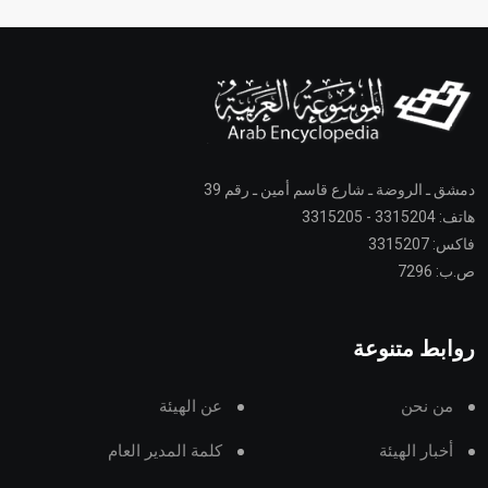
دمشق ـ الروضة ـ شارع قاسم أمين ـ رقم 39
هاتف: 3315204 - 3315205
فاكس: 3315207
ص.ب: 7296
روابط متنوعة
من نحن
عن الهيئة
أخبار الهيئة
كلمة المدير العام