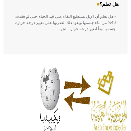
هل تعلم؟
- هل تعلم أن الإبل تستطيع البقاء على قيد الحياة حتى لو فقدت
40% من ماء جسمها ويعود ذلك لقدرتها على تغيير درجة حرارة
جسمها تبعاً لتغير درجة حرارة الجو،
- هل تعلم أن أبقراط كتب في الطب أربعة مؤلفات هي:
الحكم، الأدلة، تنظيم التغذية، ورسالته في جروح الرأس. ويعود
له الفضل بأنه حرر الطب من الدين والفلسفة.
- هل تعلم أن المرجان إفراز حيواني يتكون في البحر ويتركب
من مادة كربونات الكلسيوم، وهو أحمر أو شديد الحمرة وهو
أجود أنواعه، ويمتاز بكبر الحجم ويسمى الش