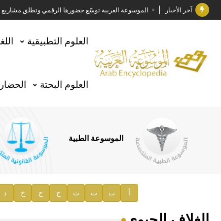
آخر الأخبار
الموسوعة العربية توسّع حضورها الرقمي وتطلق مشاريع معرف
فوز الأستاذ الدكتور وليد محمد السراقبي بجائزة كتارا ل
العلوم التطبيقية
اللغ
جائزة مجمع الملك سلمان العالمي للغة العربية 2025
الأستاذ إياد خالد الطباع مدير عام لهيئة الموسوعة العربية
العلوم البحتة
الحضارة
السيد محمد ياسين صالح وزيرا للثقافة
صدور المجلد الثامن من موسوعة الآثار في سورية
توصيات مجلس الإدارة
الموسوعة الطبية
صدور المجلد السابع من موسوعة الآثار في سورية
صدور المجلد الثامن عشر من الموسوعة الطبية
إعلان..
أ
ب
ت
ث
ج
ح
خ
د
دار الفكر الموزع الحصري لمنشورات هيئة الموسوعة العرب
الغلاف الحيوي