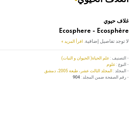
هيئة الموسوعة العربية تطلق موسوعات جديدة في عام 2026
غلاف حيوي
Ecosphere - Ecosphère
لا توجد تفاصيل إضافية.
اقرأ المزيد »
- التصنيف :
علم الحياة( الحيوان و النبات)
- النوع :
علوم
- المجلد :
المجلد الثالث عشر، طبعة 2005، دمشق
- رقم الصفحة ضمن المجلد :
904