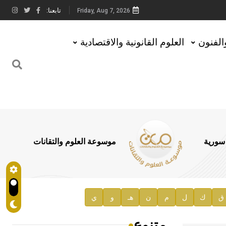
تابعنا:
Friday, Aug 7, 2026
والفنون
العلوم القانونية والاقتصادية
 سورية
موسوعة العلوم والتقانات
ق
ك
ل
م
ن
هـ
و
ي
متنوع