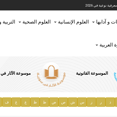
ية نوعية في 2026
تحقيق المخطوطات في العاصمة القطرية الدوحة
ات و آدابها
العلوم الإنسانية
العلوم الصحية
التربية 
 العربية
الموسوعة القانونية
موسوعة الآثار في
ذ
ر
ز
س
ش
ص
ض
ط
ظ
ع
غ
ف
ية