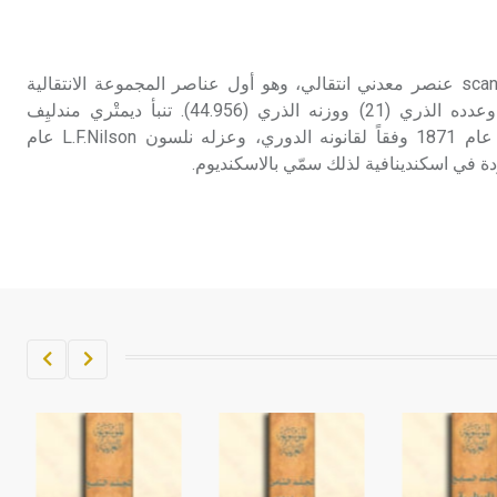
تم اعتمادها مصطلحاً أثرياً يستخدم في
العمارة عموماً وفي العمارة الدينية
الخاصة بالكنائس خصوصاً، وفي
الاسكنديوم الاسكنديوم scandium عنصر معدني انتقالي، وهو أول عناصر المجموعة الانتقالية
الإنكليزية أب
الأولى. رمزه الكيمياوي Sc وعدده الذري (21) ووزنه الذري (44.956). تنبأ ديمتْري مندليِف
Dimitri Mendeleev بوجوده عام 1871 وفقاً لقانونه الدوري، وعزله نلسون L.F.Nilson عام
- هل تعلم أن أبجر Abgar اسم معروف
جيداً يعود إلى عدد من الملوك الذين
حكموا مدينة إديسا (الرها) من أبجر الأول
وحتى التاسع، وهم ينتسبون إلى أسرة
أوسروين
- هل تعلم أن الأبجدية الكنعانية تتألف من
/22/ علامة كتابية sign تكتب منفصلة
غير متصلة، وتعتمد المبدأ الأكوروفوني،
حيث تقتصر القيمة الصوتية للعلامة الك