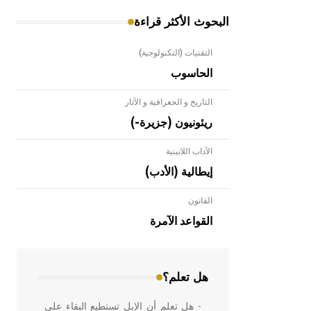
البحوث الأكثر قراءة
التقنيات (التكنولوجية)
الحاسوب
التاريخ و الجغرافية و الآثار
ريئونيون (جزيرة-)
الآداب اللاتينية
إيطالية (الأدب)
القانون
- هل تعلم أن الأبلق نوع من الفنون
الهندسية التي ارتبطت بالعمارة الإسلامية
القواعد الآمرة
في بلاد الشام ومصر خاصة، حيث يحرص
المعمار على بناء مداميكه وخاصة في
الواجهات
هل تعلم؟
- هل تعلم أن الإبل تستطيع البقاء على