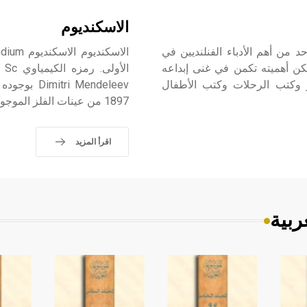
الاسكنديوم
يكا -) (1908-1979) ميكا ڤالتري Mika Waltari، واحد من أهم الأدباء الفنلنديين في
، لكن أهميته تكمن في غنى إبداعه
و وكتب الرحلات وكتب الأطفال
1897 من عينات الفلز الموجودة في اسكندينافية لذلك سمّي بالاسكنديوم.
اقرأ المزيد
ربية