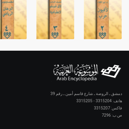
دمشق ـ الروضة ـ شارع قاسم أمين ـ رقم 39
هاتف: 3315204 - 3315205
فاكس: 3315207
ص.ب: 7296