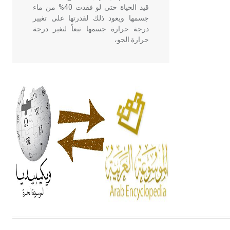
قيد الحياة حتى لو فقدت 40% من ماء
جسمها ويعود ذلك لقدرتها على تغيير
درجة حرارة جسمها تبعاً لتغير درجة
حرارة الجو،
- هل تعلم أن أبقراط كتب في الطب
أربعة مؤلفات هي: الحكم، الأدلة، تنظيم
التغذية، ورسالته في جروح الرأس.
ويعود له الفضل بأنه حرر الطب من
الدين والفلسفة.
- هل تعلم أن المرجان إفراز حيواني
يتكون في البحر ويتركب من مادة
كربونات الكلسيوم، وهو أحمر أو شديد
الحمرة وهو أجود أنواعه، ويمتاز بكبر
الحجم ويسمى الش
هل تعلم أن الأبسيد كلمة فرنسية اللفظ