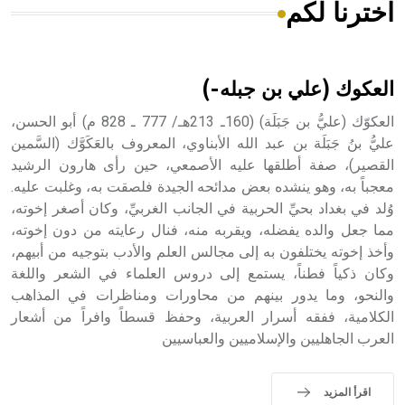
اخترنا لكم
هل تعلم أن الأبسيد كلمة فرنسية اللفظ تم اعتمادها مصطلحاً
أثرياً يستخدم في العمارة عموماً وفي العمارة الدينية الخاصة
بالكنائس خصوصاً، وفي الإنكليزية أب
العكوك (علي بن جبله-)
العكوّك (عليُّ بن جَبَلَة) (160ـ 213هـ/ 777 ـ 828 م) أبو الحسن،
عليُّ بنُ جَبَلَة بن عبد الله الأبناوي، المعروف بالعَكَوَّك (السَّمين
القصير)، صفة أطلقها عليه الأصمعي، حين رأى هارون الرشيد
- هل تعلم أن أبجر Abgar اسم معروف جيداً يعود إلى عدد من
الملوك الذين حكموا مدينة إديسا (الرها) من أبجر الأول وحتى
معجباً به، وهو ينشده بعض مدائحه الجيدة فلصقت به، وغلبت عليه.
التاسع، وهم ينتسبون إلى أسرة أوسروين
وُلد في بغداد بحيِّ الحربية في الجانب الغربيِّ، وكان أصغر إخوته،
مما جعل والده يفضله، ويقربه منه، فنال رعايته من دون إخوته،
وأخذ إخوته يختلفون به إلى مجالس العلم والأدب بتوجيه من أبيهم،
وكان ذكياً فطناً، يستمع إلى دروس العلماء في الشعر واللغة
والنحو، وما يدور بينهم من محاورات ومناظرات في المذاهب
- هل تعلم أن الأبجدية الكنعانية تتألف من /22/ علامة كتابية
الكلامية، ففقه أسرار العربية، وحفظ قسطاً وافراً من أشعار
sign تكتب منفصلة غير متصلة، وتعتمد المبدأ الأكوروفوني،
العرب الجاهليين والإسلاميين والعباسيين
حيث تقتصر القيمة الصوتية للعلامة الك
اقرأ المزيد