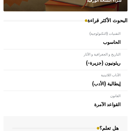
شراء النسخة الورقية
البحوث الأكثر قراءة
التقنيات (التكنولوجية)
الحاسوب
التاريخ و الجغرافية و الآثار
ريئونيون (جزيرة-)
الآداب اللاتينية
إيطالية (الأدب)
القانون
- هل تعلم أن الأبلق نوع من الفنون الهندسية التي ارتبطت
بالعمارة الإسلامية في بلاد الشام ومصر خاصة، حيث يحرص
القواعد الآمرة
المعمار على بناء مداميكه وخاصة في الواجهات
هل تعلم؟