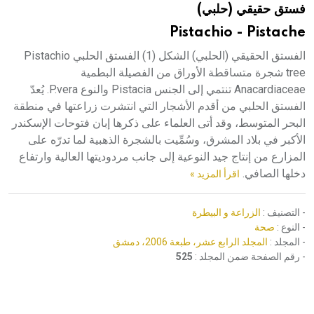
فستق حقيقي (حلبي)
هيئة الموسوعة العربية تطلق موسوعات جديدة في عام 2026
Pistachio - Pistache
الفستق الحقيقي (الحلبي) الشكل (1) الفستق الحلبي Pistachio
tree شجرة متساقطة الأوراق من الفصيلة البطمية
Anacardiaceae تنتمي إلى الجنس Pistacia والنوع P.vera. يُعدّ
الفستق الحلبي من أقدم الأشجار التي انتشرت زراعتها في منطقة
البحر المتوسط، وقد أتى العلماء على ذكرها إبان فتوحات الإسكندر
الأكبر في بلاد المشرق، وسُمِّيت بالشجرة الذهبية لما تدرّه على
المزارع من إنتاج جيد النوعية إلى جانب مردوديتها العالية وارتفاع
دخلها الصافي.
اقرأ المزيد »
- التصنيف :
الزراعة و البيطرة
- النوع :
صحة
- المجلد :
المجلد الرابع عشر، طبعة 2006، دمشق
- رقم الصفحة ضمن المجلد :
525