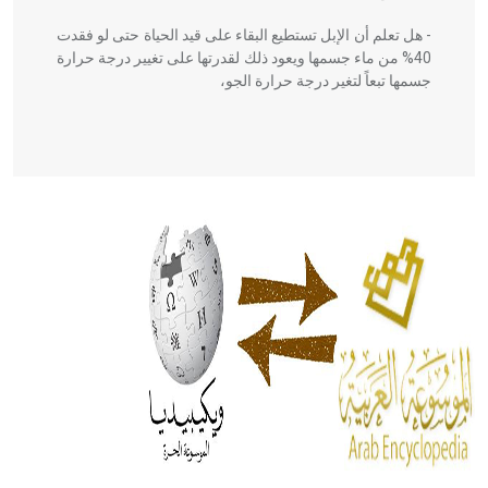
- هل تعلم أن الإبل تستطيع البقاء على قيد الحياة حتى لو فقدت
40% من ماء جسمها ويعود ذلك لقدرتها على تغيير درجة حرارة
جسمها تبعاً لتغير درجة حرارة الجو،
- هل تعلم أن أبقراط كتب في الطب أربعة مؤلفات هي:
الحكم، الأدلة، تنظيم التغذية، ورسالته في جروح الرأس. ويعود
له الفضل بأنه حرر الطب من الدين والفلسفة.
- هل تعلم أن المرجان إفراز حيواني يتكون في البحر ويتركب
من مادة كربونات الكلسيوم، وهو أحمر أو شديد الحمرة وهو
أجود أنواعه، ويمتاز بكبر الحجم ويسمى الش