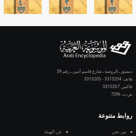
دمشق ـ الروضة ـ شارع قاسم أمين ـ رقم 39
هاتف: 3315204 - 3315205
فاكس: 3315207
ص.ب: 7296
روابط متنوعة
من نحن
عن الهيئة