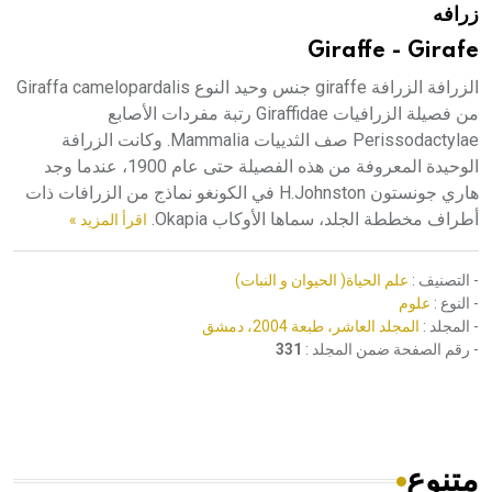
زرافه
هيئة الموسوعة العربية تطلق موسوعات جديدة في عام 2026
Giraffe - Girafe
الزرافة الزرافة giraffe جنس وحيد النوع Giraffa camelopardalis
من فصيلة الزرافيات Giraffidae رتبة مفردات الأصابع
Perissodactylae صف الثدييات Mammalia. وكانت الزرافة
الوحيدة المعروفة من هذه الفصيلة حتى عام 1900، عندما وجد
هاري جونستون H.Johnston في الكونغو نماذج من الزرافات ذات
أطراف مخططة الجلد، سماها الأوكاب Okapia.
اقرأ المزيد »
- التصنيف :
علم الحياة( الحيوان و النبات)
- النوع :
علوم
- المجلد :
المجلد العاشر، طبعة 2004، دمشق
- رقم الصفحة ضمن المجلد :
331
متنوع