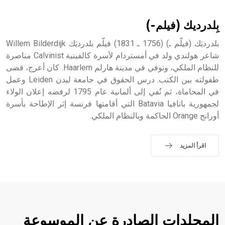
أثرياً يستخدم في العمارة عموماً وفي العمارة الدينية الخاصة
بالكنائس خصوصاً، وفي الإنكليزية أب
بِلدرديك (فيلم-)
بلدرديَك (فيلّم ـ) (1756 ـ 1831) فيلّم بلدرديَك Willem Bilderdijk
شاعر هولندي ولد في أمستردام لأسرة كالفينية Calvinist مناصرة
للنظام الملكي، وتوفي في مدينة هارلم Haarlem. كان أعرج، قضى
- هل تعلم أن أبجر Abgar اسم معروف جيداً يعود إلى عدد من
الملوك الذين حكموا مدينة إديسا (الرها) من أبجر الأول وحتى
طفولته بين الكتب. درس الحقوق في جامعة ليدن Leiden وعمل
التاسع، وهم ينتسبون إلى أسرة أوسروين
في المحاماة، ثم نُفي إلى ألمانية عام 1795 لرفضه إعلان الولاء
لجمهورية باتافيا Batavia التي أقامتها فرنسة إثر الإطاحة بأسرة
أورانج Orange الحاكمة وبالنظام الملكي.
- هل تعلم أن الأبجدية الكنعانية تتألف من /22/ علامة كتابية
اقرأ المزيد
sign تكتب منفصلة غير متصلة، وتعتمد المبدأ الأكوروفوني،
حيث تقتصر القيمة الصوتية للعلامة الك
المجلدات الصادرة عن الموسوعة