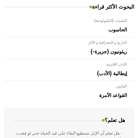
البحوث الأكثر قراءة
التقنيات (التكنولوجية)
الحاسوب
التاريخ و الجغرافية و الآثار
ريئونيون (جزيرة-)
الآداب اللاتينية
إيطالية (الأدب)
القانون
- هل تعلم أن الأبلق نوع من الفنون الهندسية التي ارتبطت
بالعمارة الإسلامية في بلاد الشام ومصر خاصة، حيث يحرص
القواعد الآمرة
المعمار على بناء مداميكه وخاصة في الواجهات
هل تعلم؟
- هل تعلم أن الإبل تستطيع البقاء على قيد الحياة حتى لو فقدت