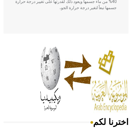
40% من ماء جسمها ويعود ذلك لقدرتها على تغيير درجة حرارة
جسمها تبعاً لتغير درجة حرارة الجو،
- هل تعلم أن أبقراط كتب في الطب أربعة مؤلفات هي:
الحكم، الأدلة، تنظيم التغذية، ورسالته في جروح الرأس. ويعود
له الفضل بأنه حرر الطب من الدين والفلسفة.
- هل تعلم أن المرجان إفراز حيواني يتكون في البحر ويتركب
من مادة كربونات الكلسيوم، وهو أحمر أو شديد الحمرة وهو
أجود أنواعه، ويمتاز بكبر الحجم ويسمى الش
اخترنا لكم
هل تعلم أن الأبسيد كلمة فرنسية اللفظ تم اعتمادها مصطلحاً