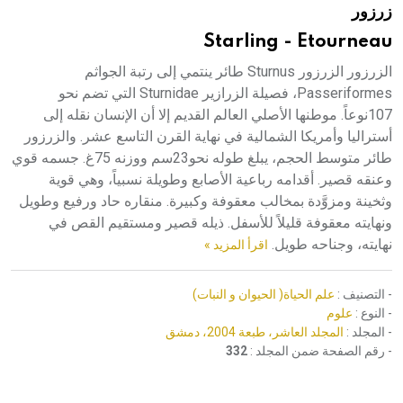
زرزور
هيئة الموسوعة العربية تطلق موسوعات جديدة في عام 2026
Starling - Etourneau
الزرزور الزرزور Sturnus طائر ينتمي إلى رتبة الجواثم
Passeriformes، فصيلة الزرازير Sturnidae التي تضم نحو
107نوعاً. موطنها الأصلي العالم القديم إلا أن الإنسان نقله إلى
أستراليا وأمريكا الشمالية في نهاية القرن التاسع عشر. والزرزور
طائر متوسط الحجم، يبلغ طوله نحو23سم ووزنه 75غ. جسمه قوي
وعنقه قصير. أقدامه رباعية الأصابع وطويلة نسبياً، وهي قوية
وثخينة ومزوَّدة بمخالب معقوفة وكبيرة. منقاره حاد ورفيع وطويل
ونهايته معقوفة قليلاً للأسفل. ذيله قصير ومستقيم القص في
نهايته، وجناحه طويل.
اقرأ المزيد »
- التصنيف :
علم الحياة( الحيوان و النبات)
- النوع :
علوم
- المجلد :
المجلد العاشر، طبعة 2004، دمشق
- رقم الصفحة ضمن المجلد :
332