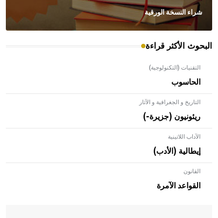
شراء النسخة الورقية
البحوث الأكثر قراءة
التقنيات (التكنولوجية)
الحاسوب
التاريخ و الجغرافية و الآثار
ريئونيون (جزيرة-)
الآداب اللاتينية
إيطالية (الأدب)
القانون
- هل تعلم أن الأبلق نوع من الفنون الهندسية التي ارتبطت
بالعمارة الإسلامية في بلاد الشام ومصر خاصة، حيث يحرص
القواعد الآمرة
المعمار على بناء مداميكه وخاصة في الواجهات