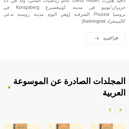
داڤيد هِلْبِرت David Hilbert عالم رياضيات ألماني، ولد في 23
حزيران/يونيو في مدينة كونيغسبرغ Königsberg في
بروسيا Prussia الشرقية (وهي اليوم مدينة روسية تدعى
كالينينغراد Kaliningrad).
اقرأ المزيد
المجلدات الصادرة عن الموسوعة
العربية