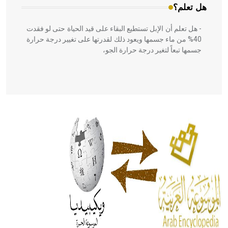
هل تعلم؟
- هل تعلم أن الإبل تستطيع البقاء على قيد الحياة حتى لو فقدت
40% من ماء جسمها ويعود ذلك لقدرتها على تغيير درجة حرارة
جسمها تبعاً لتغير درجة حرارة الجو،
- هل تعلم أن أبقراط كتب في الطب أربعة مؤلفات هي:
الحكم، الأدلة، تنظيم التغذية، ورسالته في جروح الرأس. ويعود
له الفضل بأنه حرر الطب من الدين والفلسفة.
- هل تعلم أن المرجان إفراز حيواني يتكون في البحر ويتركب
من مادة كربونات الكلسيوم، وهو أحمر أو شديد الحمرة وهو
أجود أنواعه، ويمتاز بكبر الحجم ويسمى الش