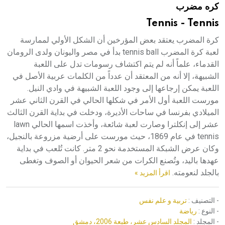
كره مضرب
هيئة الموسوعة العربية تطلق موسوعات جديدة في عام 2026
Tennis - Tennis
كرة المضرب يعتقد بعض المؤرخين أن الشكل الأولي لممارسة
لعبة كرة المضرب tennis ball بدأ في مصر واليونان ولدى الرومان
القدماء، علماً أنه لم يتم اكتشاف رسومات تدل على اللعبة
الشبيهة، إلا أنه من المعتقد أن عدداً من الكلمات عربية الأصل في
اللعبة يمكن إرجاعها إلى وجود اللعبة الشبيهة في وادي النيل.
مورست اللعبة أول الأمر في شكلها الحالي في القرن الثاني عشر
الميلادي بفرنسا في ساحات الأديرة، ودخلت في بداية القرن الثالث
عشر إلى إنكلترا وصارت لعبة شائعة، وأخذت اسمها الحالي lawn
tennis في عام 1869، حيث مورست على أرضية مزروعة بالنجيل،
وكان عرض الشبكة المستخدمة نحو 2 متر. كانت تُلعب في بداية
عهدها باليد، وتُصنع الكرات من شعر الحيوان أو الصوف وتغطى
بالجلد لنعومته.
اقرأ المزيد »
- التصنيف :
تربية و علم نفس
- النوع :
رياضة
- المجلد :
المجلد السادس عشر، طبعة 2006، دمشق