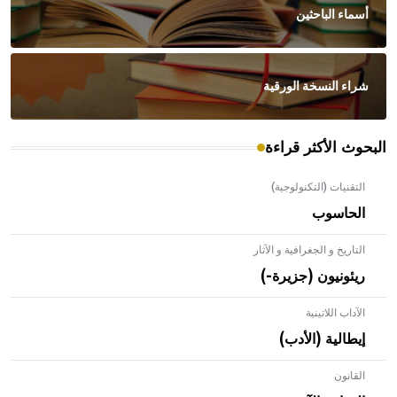
أسماء الباحثين
شراء النسخة الورقية
البحوث الأكثر قراءة
التقنيات (التكنولوجية)
الحاسوب
التاريخ و الجغرافية و الآثار
ريئونيون (جزيرة-)
الآداب اللاتينية
إيطالية (الأدب)
القانون
- هل تعلم أن الأبلق نوع من الفنون الهندسية التي ارتبطت
بالعمارة الإسلامية في بلاد الشام ومصر خاصة، حيث يحرص