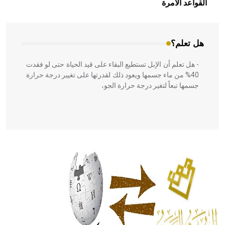
القواعد الآمرة
المعمار على بناء مداميكه وخاصة في الواجهات
هل تعلم؟
- هل تعلم أن الإبل تستطيع البقاء على قيد الحياة حتى لو فقدت
40% من ماء جسمها ويعود ذلك لقدرتها على تغيير درجة حرارة
جسمها تبعاً لتغير درجة حرارة الجو،
- هل تعلم أن أبقراط كتب في الطب أربعة مؤلفات هي:
الحكم، الأدلة، تنظيم التغذية، ورسالته في جروح الرأس. ويعود
له الفضل بأنه حرر الطب من الدين والفلسفة.
- هل تعلم أن المرجان إفراز حيواني يتكون في البحر ويتركب