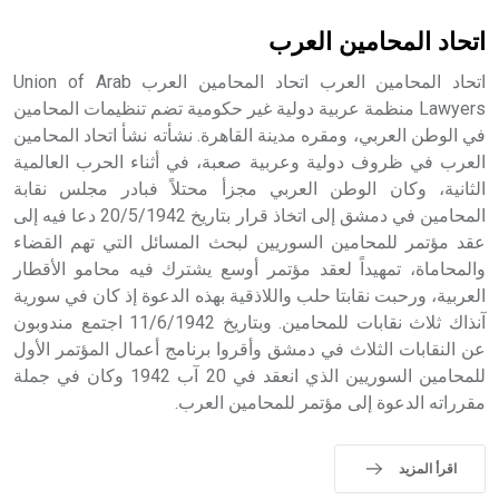
sign تكتب منفصلة غير متصلة، وتعتمد المبدأ الأكوروفوني،
حيث تقتصر القيمة الصوتية للعلامة الك
اتحاد المحامين العرب
اتحاد المحامين العرب اتحاد المحامين العرب Union of Arab
Lawyers منظمة عربية دولية غير حكومية تضم تنظيمات المحامين
في الوطن العربي، ومقره مدينة القاهرة. نشأته نشأ اتحاد المحامين
العرب في ظروف دولية وعربية صعبة، في أثناء الحرب العالمية
الثانية، وكان الوطن العربي مجزأ محتلاً فبادر مجلس نقابة
المحامين في دمشق إلى اتخاذ قرار بتاريخ 20/5/1942 دعا فيه إلى
عقد مؤتمر للمحامين السوريين لبحث المسائل التي تهم القضاء
والمحاماة، تمهيداً لعقد مؤتمر أوسع يشترك فيه محامو الأقطار
العربية، ورحبت نقابتا حلب واللاذقية بهذه الدعوة إذ كان في سورية
آنذاك ثلاث نقابات للمحامين. وبتاريخ 11/6/1942 اجتمع مندوبون
عن النقابات الثلاث في دمشق وأقروا برنامج أعمال المؤتمر الأول
للمحامين السوريين الذي انعقد في 20 آب 1942 وكان في جملة
مقرراته الدعوة إلى مؤتمر للمحامين العرب.
اقرأ المزيد