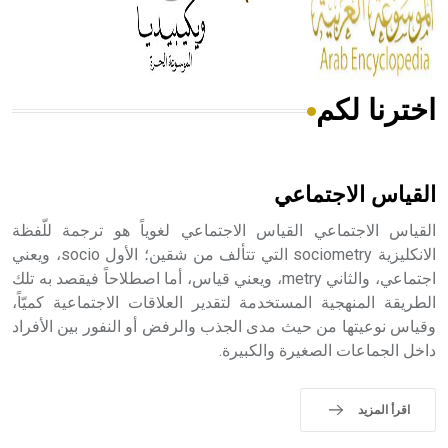
من مادة كربونات الكلسيوم، وهو أحمر أو شديد الحمرة وهو
أجود أنواعه، ويمتاز بكبر الحجم ويسمى الش
اخترنا لكم
هل تعلم أن الأبسيد كلمة فرنسية اللفظ تم اعتمادها مصطلحاً
أثرياً يستخدم في العمارة عموماً وفي العمارة الدينية الخاصة
بالكنائس خصوصاً، وفي الإنكليزية أب
القياس الاجتماعي
القياس الاجتماعي القياس الاجتماعي لغوياً هو ترجمة للّفظة
الانكليزية sociometry التي تتألف من شقين؛ الأول socio، ويعني
اجتماعي، والثاني metry، ويعني قياس، أما اصطلاحاً فيقصد به تلك
- هل تعلم أن أبجر Abgar اسم معروف جيداً يعود إلى عدد من
الملوك الذين حكموا مدينة إديسا (الرها) من أبجر الأول وحتى
الطريقة المنهجية المستخدمة لتقدير العلاقات الاجتماعية كميّاً،
التاسع، وهم ينتسبون إلى أسرة أوسروين
وقياس نوعيتها من حيث مدى الجذب والرفض أو النفور بين الأفراد
داخل الجماعات الصغيرة والكبيرة.
اقرأ المزيد
- هل تعلم أن الأبجدية الكنعانية تتألف من /22/ علامة كتابية