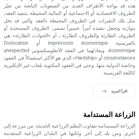
هذه قد يواجه الأطراف العديد من الصعوبات الناتجة من تغيّر
- هل تعلم أن أبجر Abgar اسم معروف جيداً يعود إلى عدد من
الملوك الذين حكموا مدينة إديسا (الرها) من أبجر الأول وحتى
الظروف الاقتصادية أو الاجتماعية أو المالية المحيطة بتنفيذ العقد،
التاسع، وهم ينتسبون إلى أسرة أوسروين
مثل تلك التغيرات في الظروف المحيطة بالعقد والتي قد تخل
بتوازنه وتجعل تنفيذه أمراً عسيراً تسمى: الظروف المستجدة أو
الظروف الطارئة والظروف الطارئة ـ أو «الحوادث الطارئة» هي
بالفرنسية imprévision économiqne أو Dislocation
économique، ويعادلهما في الفقه الأنغلوسكسوني unexpected
- هل تعلم أن الأبجدية الكنعانية تتألف من /22/ علامة كتابية
circumstances أو «Hardship» الذي هو الأكثر استعمالاً في العقود
sign تكتب منفصلة غير متصلة، وتعتمد المبدأ الأكوروفوني،
وخاصة الدولية منها، وحتى في العقود المكتوبة بلغات غير الإنكليزية
حيث تقتصر القيمة الصوتية للعلامة الك
كاللغة الفرنسية.
اقرأ المزيد
الزراعة المستدامة
الزراعة المستدامة تتفاوت النظم الزراعية الحديثة، من مزرعة إلى
أخرى ومن بلد إلى آخر. ولكنها في البلدان الزراعية المتقدمة