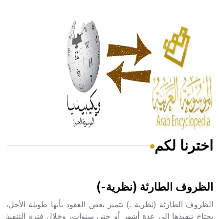
- هل تعلم أن أبقراط كتب في الطب أربعة مؤلفات هي:
الحكم، الأدلة، تنظيم التغذية، ورسالته في جروح الرأس. ويعود
له الفضل بأنه حرر الطب من الدين والفلسفة.
- هل تعلم أن المرجان إفراز حيواني يتكون في البحر ويتركب
من مادة كربونات الكلسيوم، وهو أحمر أو شديد الحمرة وهو
أجود أنواعه، ويمتاز بكبر الحجم ويسمى الش
اخترنا لكم
هل تعلم أن الأبسيد كلمة فرنسية اللفظ تم اعتمادها مصطلحاً
أثرياً يستخدم في العمارة عموماً وفي العمارة الدينية الخاصة
بالكنائس خصوصاً، وفي الإنكليزية أب
الظروف الطارئة (نظرية-)
الظروف الطارئة (نظرية ـ) تتميز بعض العقود بأنها طويلة الأجل،
يحتاج تنفيذها إلى عدة أشهر أو حتى سنوات، وخلال فترة التنفيذ