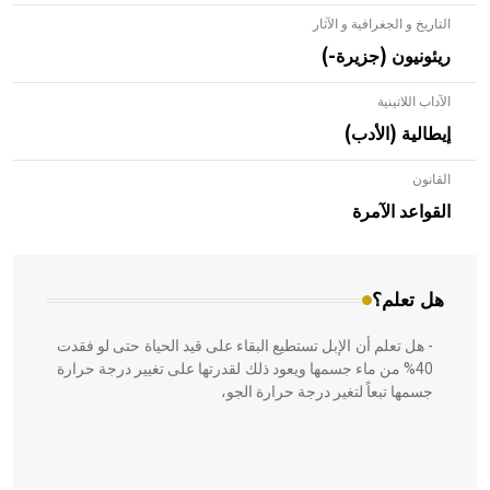
التاريخ و الجغرافية و الآثار
ريئونيون (جزيرة-)
الآداب اللاتينية
إيطالية (الأدب)
القانون
- هل تعلم أن الأبلق نوع من الفنون الهندسية التي ارتبطت
بالعمارة الإسلامية في بلاد الشام ومصر خاصة، حيث يحرص
القواعد الآمرة
المعمار على بناء مداميكه وخاصة في الواجهات
هل تعلم؟
- هل تعلم أن الإبل تستطيع البقاء على قيد الحياة حتى لو فقدت
40% من ماء جسمها ويعود ذلك لقدرتها على تغيير درجة حرارة
جسمها تبعاً لتغير درجة حرارة الجو،