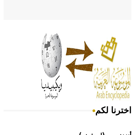
- هل تعلم أن أبقراط كتب في الطب أربعة مؤلفات هي:
الحكم، الأدلة، تنظيم التغذية، ورسالته في جروح الرأس. ويعود
له الفضل بأنه حرر الطب من الدين والفلسفة.
- هل تعلم أن المرجان إفراز حيواني يتكون في البحر ويتركب
من مادة كربونات الكلسيوم، وهو أحمر أو شديد الحمرة وهو
أجود أنواعه، ويمتاز بكبر الحجم ويسمى الش
اخترنا لكم
هل تعلم أن الأبسيد كلمة فرنسية اللفظ تم اعتمادها مصطلحاً
أثرياً يستخدم في العمارة عموماً وفي العمارة الدينية الخاصة
بالكنائس خصوصاً، وفي الإنكليزية أب