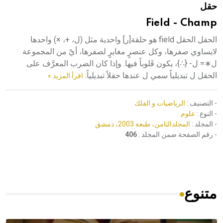
حقل
هيئة الموسوعة العربية تطلق موسوعات جديدة في عام 2026
Field - Champ
الحقل الحقل field هو حلقة[ر] واحدية مثل (ل، +، ×) واحدها
لايساوي صفرها، وكل عنصرٍ مغايرٍ لصفرها، أيْ من المجموعة
ل∗= ل- {∴}، يكون قَلوباً فيها. وإذا كان الضرب المعرَّف على
الحقل ل تبديلياً سمي ل عندها حقلاً تبديلياً.
اقرأ المزيد »
- التصنيف :
الرياضيات و الفلك
- النوع :
علوم
- المجلد :
المجلدالثامن، طبعة 2003، دمشق
- رقم الصفحة ضمن المجلد :
406
متنوع