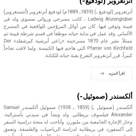
أنزنغروبر (لودفيغ-)
أنزنغروبر (لودفيغ ـ) (1839ـ 1889م) لودفيغ أنزنغروبر (أنتسنغروبر)
Ludwig Anzengruber ، كاتب مسرحي وروائي نمسوي ولد في
فيينة وتوفي فيها. كان من أوائل المروّجين للواقعية في المسرح
- هل تعلم أن أبجر Abgar اسم معروف جيداً يعود إلى عدد من
الملوك الذين حكموا مدينة إديسا (الرها) من أبجر الأول وحتى
الألماني. وقد عمل في بداية حياته موظفاً في قسم شرطة فيينة ثم
التاسع، وهم ينتسبون إلى أسرة أوسروين
ممثلاً. نشر عام 1870 مسرحيته «راعي أبرشية كيرشفلد» Der
Pfarrer von Kirchfeld التي هاجم فيها الكنيسة. ولما لاقت نجاحاً
كبيراً، قرر أنزنغروبر التفرغ بقية حياته للكتابة.
- هل تعلم أن الأبجدية الكنعانية تتألف من /22/ علامة كتابية
اقرأ المزيد
sign تكتب منفصلة غير متصلة، وتعتمد المبدأ الأكوروفوني،
حيث تقتصر القيمة الصوتية للعلامة الك
ألكسندر (صموئيل-)
ألكسندر (صموئيل ـ) (1859 ـ 1938) صموئيل ألكسندر Samuel
Alexander فيلسوف بريطاني. ولد ونشأ في سيدني بأسترالية،
وحاز الإجازة الجامعية من ملبورن. وأتاحت له منحة دراسية السفر
إلى أكسفورد في بريطانية لدراسة الرياضيات والفلسفة. وتعمق