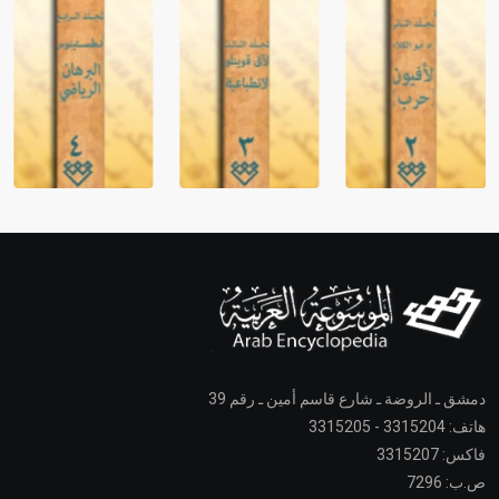
دمشق ـ الروضة ـ شارع قاسم أمين ـ رقم 39
هاتف: 3315204 - 3315205
فاكس: 3315207
ص.ب: 7296