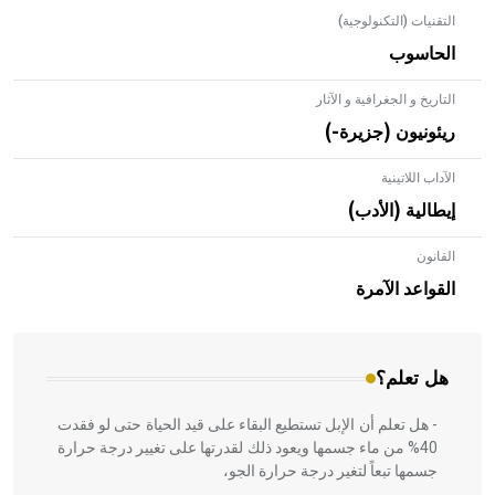
التقنيات (التكنولوجية)
الحاسوب
التاريخ و الجغرافية و الآثار
ريئونيون (جزيرة-)
الآداب اللاتينية
إيطالية (الأدب)
القانون
- هل تعلم أن الأبلق نوع من الفنون الهندسية التي ارتبطت
بالعمارة الإسلامية في بلاد الشام ومصر خاصة، حيث يحرص
القواعد الآمرة
المعمار على بناء مداميكه وخاصة في الواجهات
هل تعلم؟
- هل تعلم أن الإبل تستطيع البقاء على قيد الحياة حتى لو فقدت
40% من ماء جسمها ويعود ذلك لقدرتها على تغيير درجة حرارة
جسمها تبعاً لتغير درجة حرارة الجو،