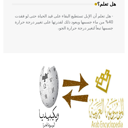
هل تعلم؟
- هل تعلم أن الإبل تستطيع البقاء على قيد الحياة حتى لو فقدت
40% من ماء جسمها ويعود ذلك لقدرتها على تغيير درجة حرارة
جسمها تبعاً لتغير درجة حرارة الجو،
- هل تعلم أن أبقراط كتب في الطب أربعة مؤلفات هي:
الحكم، الأدلة، تنظيم التغذية، ورسالته في جروح الرأس. ويعود
له الفضل بأنه حرر الطب من الدين والفلسفة.
- هل تعلم أن المرجان إفراز حيواني يتكون في البحر ويتركب
من مادة كربونات الكلسيوم، وهو أحمر أو شديد الحمرة وهو
أجود أنواعه، ويمتاز بكبر الحجم ويسمى الش