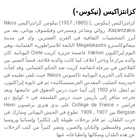
كزانتزاكيس (نيكوس-)
كزانتزاكيس (نيكوس ـ) (1885ـ 1957) نيكوس كَزانتزاكيس Nikos
Kazantzakis، روائي وشاعر ومسرحي وفيلسوف يوناني، يعد من
أبرز الشخصيات الثقافية في القرن العشرين. ولد في مدينة
ميغالوكاسترو Megalokastro التابعة للامبراطورية العثمانية، وهي
اليوم إيراكليون Iráklion عاصمة جزيرة كريت Crete اليونانية. كان
والده مزارعاً وتاجر أعلاف كما كانت والدته فلاحة، فنشأ الصبي بين
الفلاحين في مرحلة انتفاضة كريت ضد الحكم العثماني، وقد لجأت
عائلته إلى الجزيرة اليونانية ناكسوس Náxos حيث تلقى تعليمه في
«مدرسة الصليب المقدس الفرنسيسكانية» ثم في ثانوية إيراكليون،
ثم انتقل عام 1903 إلى أثينا حيث درس الحقوق في جامعتها. وبعد
تخرجه سافر إلى باريس حيث درس الفلسفة في « كوليج دي
فرانس » Collège de France على يدي هنري برغسون Henri
Bergson بين 1907 ـ 1909. تطوع في الجيش اليوناني وشارك في
حرب البلقان، ثم قام برحلات طويلة إلى إنكلترا وإسبانيا وروسيا
ومصر وفلسطين واليابان والصين، ونشر كثيراً من كتب الرحلات
عن هذه البلدان وسكانها وانطباعاته عنها.