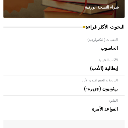
شراء النسخة الورقية
البحوث الأكثر قراءة
التقنيات (التكنولوجية)
الحاسوب
الآداب اللاتينية
إيطالية (الأدب)
التاريخ و الجغرافية و الآثار
ريئونيون (جزيرة-)
القانون
- هل تعلم أن الأبلق نوع من الفنون الهندسية التي ارتبطت
بالعمارة الإسلامية في بلاد الشام ومصر خاصة، حيث يحرص
القواعد الآمرة
المعمار على بناء مداميكه وخاصة في الواجهات