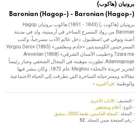
برونيان (هاكوب)
هيئة الموسوعة العربية تطلق موسوعات جديدة في عام 2026
Baronian (Hagop-) - Baronian (Hagop-)
برونيان (هاكوب ـ) (1843 - 1891) هاكوب برونيان Hagop
Baronian من رواد المسرح الساخر في أرمينية، ولد في مدينة
أضنة وتوفي في اصطنبول. دخل عالم الأدب مسرحياً، وكتب
المسرحيتين الكوميديتين «خادم ومعلمَين» (1865) Yergou Derov
Tzara me و«طبيب الأسنان الشرقي» (1868) Arevelian
Adamnapouje. تطورت موهبته في المجال الصحفي وصار رئيساً
لتحرير جريدة «النحلة» Meghou عام 1872، وكان ينشر فيها
مقالاته ومسرحياته الساخرة التي تطرقت إلى الحياة الاجتماعية
والوطنية.
اقرأ المزيد »
- التصنيف :
الآداب الأخرى
- النوع :
أعلام ومشاهير
- المجلد :
المجلد الخامس، طبعة 2002، دمشق
- رقم الصفحة ضمن المجلد :
52