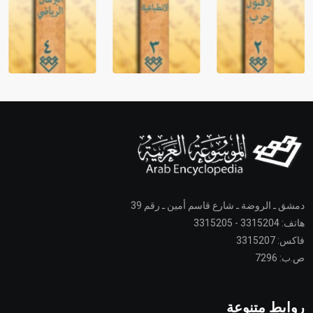
دمشق ـ الروضة ـ شارع قاسم أمين ـ رقم 39
هاتف: 3315204 - 3315205
فاكس: 3315207
ص.ب: 7296
روابط متنوعة