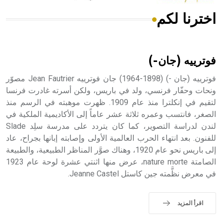
اخترنا لكم
هل تعلم أن الأبسيد كلمة فرنسية اللفظ تم اعتمادها مصطلحاً
أثرياً يستخدم في العمارة عموماً وفي العمارة الدينية الخاصة
بالكنائس خصوصاً، وفي الإنكليزية أب
فوترييه (جان-)
فوترييه (جان -) (1898-1964) جان فوترييه Jean Fautrier مصوّر
ونحات وحفّار فرنسي، ولد في باريس، ولكن أسرته غادرت فرنسا
لتقيم في إنكلترا منذ عام 1909. ظهرت موهبته في الرسم منذ
- هل تعلم أن أبجر Abgar اسم معروف جيداً يعود إلى عدد من
الملوك الذين حكموا مدينة إديسا (الرها) من أبجر الأول وحتى
الصغر، فانتسب وعمره ثلاثة عشر عاماً إلى الأكاديمية الملكية في
التاسع، وهم ينتسبون إلى أسرة أوسروين
لندن لدراسة التصوير، كما كان يتردد على مدرسة سلِد Slade
للفنون. بعد انتهاء الحرب العالمية الأولى وإصابته إبانها بجراح، عاد
إلى باريس نحو عام 1920، وهناك صوَّر المناظر الطبيعية، والطبيعة
الصامتة nature morte، عرض منها اثنتي عشرة لوحة عام 1923
في معرض نظَّمته جين كاستل Jeanne Castel.
- هل تعلم أن الأبجدية الكنعانية تتألف من /22/ علامة كتابية
sign تكتب منفصلة غير متصلة، وتعتمد المبدأ الأكوروفوني،
حيث تقتصر القيمة الصوتية للعلامة الك
اقرأ المزيد