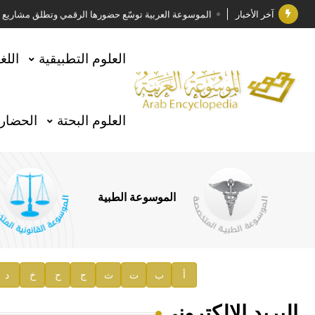
آخر الأخبار
الموسوعة العربية توسّع حضورها الرقمي وتطلق مشاريع معرف
فوز الأستاذ الدكتور وليد محمد السراقبي بجائزة كتارا ل
العلوم التطبيقية
اللغ
جائزة مجمع الملك سلمان العالمي للغة العربية 2025
الأستاذ إياد خالد الطباع مدير عام لهيئة الموسوعة العربية
العلوم البحتة
الحضارة
السيد محمد ياسين صالح وزيرا للثقافة
صدور المجلد الثامن من موسوعة الآثار في سورية
توصيات مجلس الإدارة
الموسوعة الطبية
صدور المجلد السابع من موسوعة الآثار في سورية
صدور المجلد الثامن عشر من الموسوعة الطبية
إعلان..
أ
ب
ت
ث
ج
ح
خ
د
دار الفكر الموزع الحصري لمنشورات هيئة الموسوعة العرب
البريد الإلكتروني