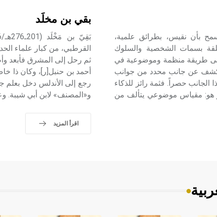
بقي بن مخلَد
 النفسي psychological test اختبار يسمح بأن نقيس، بطرائق علمية،
متعلقة بسمات الشخصية والسلوك
القرطبي، من كبار علماء الحد
اني يشير إلى طريقة منظمة وموضوعية في
ثم رحل إلى المشرق فأبعد وأطا
 الكشف عن جانب محدد من جوانب
أحمد بن حنبل[ر]، وكان ذا خا
 الجانب حصراً. فثمة رائز للذكاء
رجع إلى الأندلس دخل بعلم جمّ
ائز هو: مقياس موضوعي يتألف من
و«المصنف» لابن أبي شيبة. وعق
اقرأ المزيد
ربية