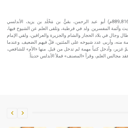
تم اعتمادها مصطلحاً أثرياً يستخدم في
العمارة عموماً وفي العمارة الدينية
الخاصة بالكنائس خصوصاً، وفي
بَقِيّ بن مَخْلَد (201ـ276هـ/816ـ889م) أبو عبد الرحمن، بقيُّ بن مَخْلَد بن يزيد، الأندلسي
الإنكليزية أب
يث وأئمة المفسرين. ولد في قرطبة، وتلقى العلم عن الشيوخ فيها،
ل وجال في بلاد الحجاز والشام والجزيرة والعراقين، ولقي الإمام
- هل تعلم أن أبجر Abgar اسم معروف
صة منه، وأربى عدد شيوخه على المئتين، قلّ فيهم الضعيف. وعندما
جيداً يعود إلى عدد من الملوك الذين
 غزير، وأدخل كتباً مهمة لم تدخل من قبل. منها «الأم» للشافعي،
حكموا مدينة إديسا (الرها) من أبجر الأول
د مجالس العلم، وقرأ «المصنف» فملأ الأندلس حديثاً.
وحتى التاسع، وهم ينتسبون إلى أسرة
أوسروين
- هل تعلم أن الأبجدية الكنعانية تتألف من
/22/ علامة كتابية sign تكتب منفصلة
غير متصلة، وتعتمد المبدأ الأكوروفوني،
حيث تقتصر القيمة الصوتية للعلامة الك