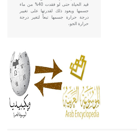
قيد الحياة حتى لو فقدت 40% من ماء
جسمها ويعود ذلك لقدرتها على تغيير
درجة حرارة جسمها تبعاً لتغير درجة
حرارة الجو،
- هل تعلم أن أبقراط كتب في الطب
أربعة مؤلفات هي: الحكم، الأدلة، تنظيم
التغذية، ورسالته في جروح الرأس.
ويعود له الفضل بأنه حرر الطب من
الدين والفلسفة.
- هل تعلم أن المرجان إفراز حيواني
يتكون في البحر ويتركب من مادة
كربونات الكلسيوم، وهو أحمر أو شديد
الحمرة وهو أجود أنواعه، ويمتاز بكبر
الحجم ويسمى الش
هل تعلم أن الأبسيد كلمة فرنسية اللفظ