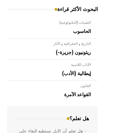
البحوث الأكثر قراءة
التقنيات (التكنولوجية)
الحاسوب
التاريخ و الجغرافية و الآثار
ريئونيون (جزيرة-)
الآداب اللاتينية
إيطالية (الأدب)
القانون
- هل تعلم أن الأبلق نوع من الفنون
الهندسية التي ارتبطت بالعمارة الإسلامية
القواعد الآمرة
في بلاد الشام ومصر خاصة، حيث يحرص
المعمار على بناء مداميكه وخاصة في
الواجهات
هل تعلم؟
- هل تعلم أن الإبل تستطيع البقاء على