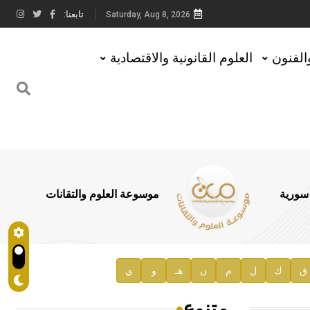
تابعنا:
Saturday, Aug 8, 2026
والفنون
العلوم القانونية والاقتصادية
 سورية
موسوعة العلوم والتقانات
ق
ك
ل
م
ن
هـ
و
ي
متنوع