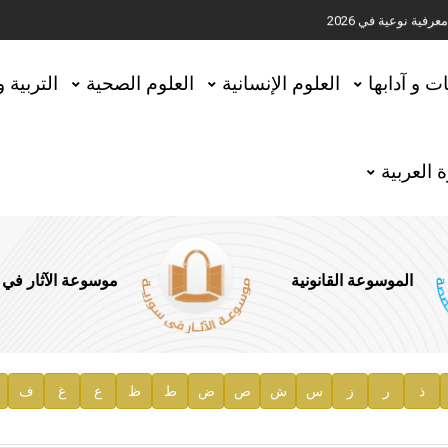
ية نوعية في 2026
تحقيق المخطوطات في العاصمة القطرية الدوحة
ات و آدابها
العلوم الإنسانية
العلوم الصحية
التربية 
 العربية
الموسوعة القانونية
موسوعة الآثار في
ذ
ر
ز
س
ش
ص
ض
ط
ظ
ع
غ
ف
ية