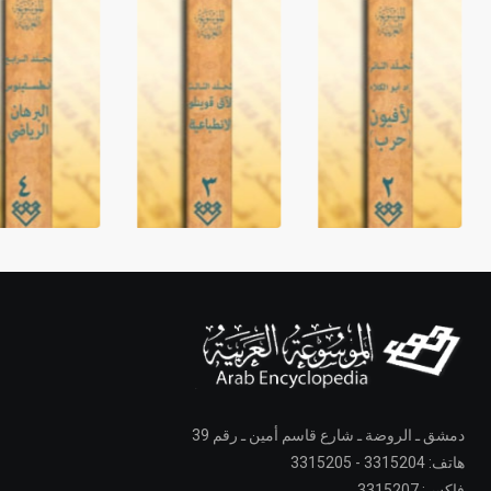
دمشق ـ الروضة ـ شارع قاسم أمين ـ رقم 39
هاتف: 3315204 - 3315205
فاكس: 3315207