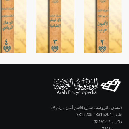
دمشق ـ الروضة ـ شارع قاسم أمين ـ رقم 39
هاتف: 3315204 - 3315205
فاكس: 3315207