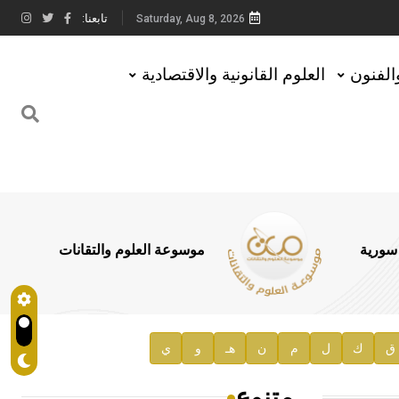
تابعنا:
Saturday, Aug 8, 2026
والفنون
العلوم القانونية والاقتصادية
 سورية
موسوعة العلوم والتقانات
ق
ك
ل
م
ن
هـ
و
ي
متنوع