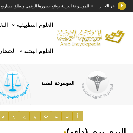
آخر الأخبار
الموسوعة العربية توسّع حضورها الرقمي وتطلق مشاريع معرف
فوز الأستاذ الدكتور وليد محمد السراقبي بجائزة كتارا ل
العلوم التطبيقية
اللغ
جائزة مجمع الملك سلمان العالمي للغة العربية 2025
الأستاذ إياد خالد الطباع مدير عام لهيئة الموسوعة العربية
العلوم البحتة
الحضارة
السيد محمد ياسين صالح وزيرا للثقافة
صدور المجلد الثامن من موسوعة الآثار في سورية
توصيات مجلس الإدارة
الموسوعة الطبية
صدور المجلد السابع من موسوعة الآثار في سورية
صدور المجلد الثامن عشر من الموسوعة الطبية
إعلان..
أ
ب
ت
ث
ج
ح
خ
د
دار الفكر الموزع الحصري لمنشورات هيئة الموسوعة العرب
البري بري (داء-)