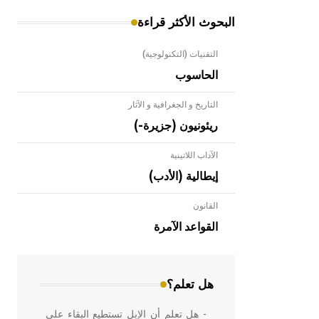
البحوث الأكثر قراءة
التقنيات (التكنولوجية)
الحاسوب
التاريخ و الجغرافية و الآثار
ريئونيون (جزيرة-)
الآداب اللاتينية
إيطالية (الأدب)
القانون
- هل تعلم أن الأبلق نوع من الفنون
الهندسية التي ارتبطت بالعمارة الإسلامية
القواعد الآمرة
في بلاد الشام ومصر خاصة، حيث يحرص
المعمار على بناء مداميكه وخاصة في
الواجهات
هل تعلم؟
- هل تعلم أن الإبل تستطيع البقاء على