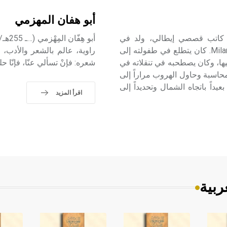
أبو هفان المهزمي
يتوريني (إليو -) (1908-1966) إليو ڤيتوريني Elio Vittorini كاتب قصصي إيطالي، ولد في
سِرَقوسَه Siracusa شرقي صقلية Sicilia وتوفي في ميلانو Milano. كان يتطلع في طفولته إلى
راوية، عالم بالشعر والأدب،
يها، وكان يصطحبه في تنقلاته في
شعره: فإنْ تسألي عنّا، فإن
محاسبة وحاول الهروب مراراً إلى
لية عام 1924؛ إذ قلَّه القطار بعيداً باتجاه الشمال وتحديداً إلى
اقرأ المزيد
ربية