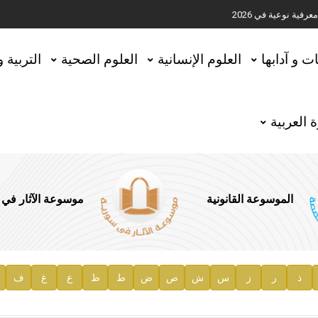
ية نوعية في 2026
تحقيق المخطوطات في العاصمة القطرية الدوحة
ات و آدابها
العلوم الإنسانية
العلوم الصحية
التربية 
 العربية
الموسوعة القانونية
موسوعة الآثار في
ذ
ر
ز
س
ش
ص
ض
ط
ظ
ع
غ
ف
ية