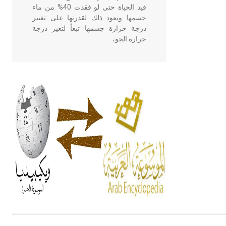
قيد الحياة حتى لو فقدت 40% من ماء
جسمها ويعود ذلك لقدرتها على تغيير
درجة حرارة جسمها تبعاً لتغير درجة
حرارة الجو،
- هل تعلم أن أبقراط كتب في الطب
أربعة مؤلفات هي: الحكم، الأدلة، تنظيم
التغذية، ورسالته في جروح الرأس.
ويعود له الفضل بأنه حرر الطب من
الدين والفلسفة.
- هل تعلم أن المرجان إفراز حيواني
يتكون في البحر ويتركب من مادة
كربونات الكلسيوم، وهو أحمر أو شديد
الحمرة وهو أجود أنواعه، ويمتاز بكبر
الحجم ويسمى الش
هل تعلم أن الأبسيد كلمة فرنسية اللفظ