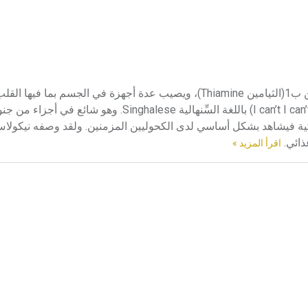
البري بري (داء ـ) البري بري Beriberi مرض ينجم عن عوز الفيتامين ب1(الثيامين Thiamine)، ويصيب عدة أجهزة في ال
والأعصاب والجهاز الهضمي. تعني البري بري (لا أستطيع لا أستطيع I can’t I can’t) باللغة السِّنهالية
مريكية فيشاهد بشكل أساسي لدى الكحوليين المزمنين. ولقد وصفه نيكولا
اقرأ المزيد »