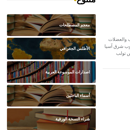
معجم المصطلحات
جسم بما فيها القلب والعضلات
 Singhalese. وهو شائع في أجزاء من جنوب شرق آسيا
الأطلس الجغرافي
س تولب
اصدارات الموسوعة العربية
أسماء الباحثين
شراء النسخة الورقية