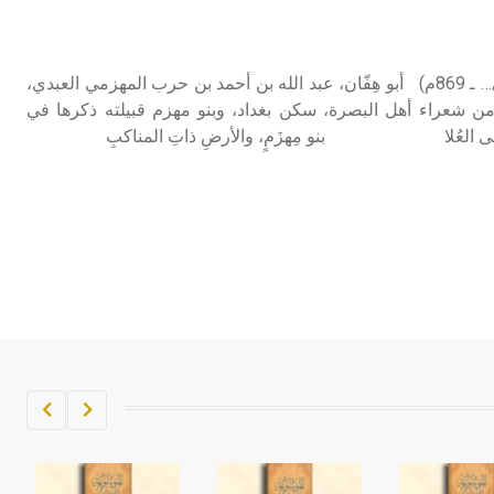
تم اعتمادها مصطلحاً أثرياً يستخدم في
العمارة عموماً وفي العمارة الدينية
الخاصة بالكنائس خصوصاً، وفي
أبو هِفّان المِهْزمي (…ـ 255هـ/… ـ 869م) أبو هِفّان، عبد الله بن أحمد بن حرب المهزمي العبدي،
الإنكليزية أب
 من شعراء أهل البصرة، سكن بغداد، وبنو مهزم قبيلته ذكرها في
ّا حلى العُلا بنو مِهزَمٍ، والأرضِ ذاتِ المناكبِ
- هل تعلم أن أبجر Abgar اسم معروف
جيداً يعود إلى عدد من الملوك الذين
حكموا مدينة إديسا (الرها) من أبجر الأول
وحتى التاسع، وهم ينتسبون إلى أسرة
أوسروين
- هل تعلم أن الأبجدية الكنعانية تتألف من
/22/ علامة كتابية sign تكتب منفصلة
غير متصلة، وتعتمد المبدأ الأكوروفوني،
حيث تقتصر القيمة الصوتية للعلامة الك