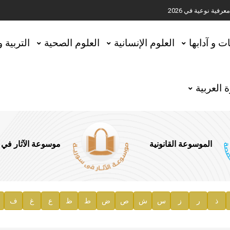
ية نوعية في 2026
تحقيق المخطوطات في العاصمة القطرية الدوحة
ات و آدابها
العلوم الإنسانية
العلوم الصحية
التربية 
 العربية
الموسوعة القانونية
موسوعة الآثار في
ذ
ر
ز
س
ش
ص
ض
ط
ظ
ع
غ
ف
ية