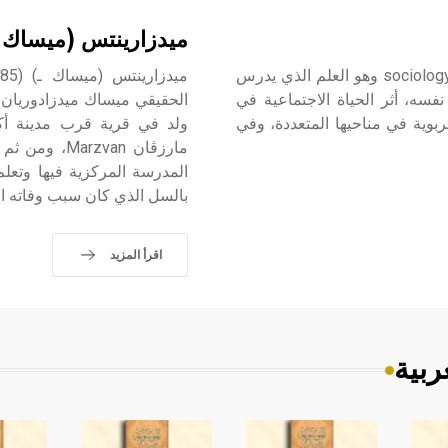
ميدزارينتس (ميساك-
الاجتماع التربوي (علم ـ) علم الاجتماع التربوي sociology of education وهو العلم الذي يدرس
فسه، أثر الحياة الاجتماعية في
ربوية في مناحيها المتعددة، وفي
المدرسة المركزية فيها وتعلم
بالسل الذي كان سبب وفاته ال
اقرأ المزيد
ربية