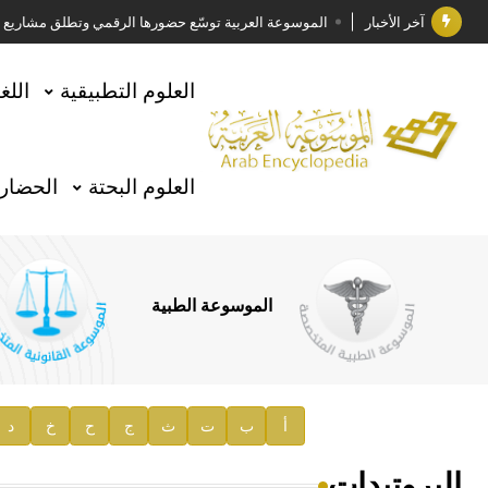
آخر الأخبار
الموسوعة العربية توسّع حضورها الرقمي وتطلق مشاريع معرف
فوز الأستاذ الدكتور وليد محمد السراقبي بجائزة كتارا ل
العلوم التطبيقية
اللغ
جائزة مجمع الملك سلمان العالمي للغة العربية 2025
الأستاذ إياد خالد الطباع مدير عام لهيئة الموسوعة العربية
العلوم البحتة
الحضارة
السيد محمد ياسين صالح وزيرا للثقافة
صدور المجلد الثامن من موسوعة الآثار في سورية
توصيات مجلس الإدارة
الموسوعة الطبية
صدور المجلد السابع من موسوعة الآثار في سورية
صدور المجلد الثامن عشر من الموسوعة الطبية
إعلان..
أ
ب
ت
ث
ج
ح
خ
د
دار الفكر الموزع الحصري لمنشورات هيئة الموسوعة العرب
البروتيدات