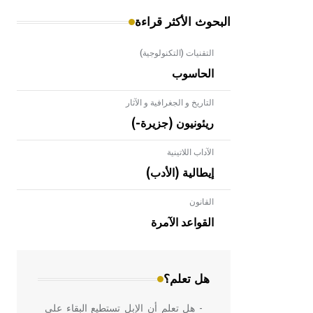
البحوث الأكثر قراءة
التقنيات (التكنولوجية)
الحاسوب
التاريخ و الجغرافية و الآثار
ريئونيون (جزيرة-)
الآداب اللاتينية
إيطالية (الأدب)
القانون
- هل تعلم أن الأبلق نوع من الفنون
الهندسية التي ارتبطت بالعمارة الإسلامية
القواعد الآمرة
في بلاد الشام ومصر خاصة، حيث يحرص
المعمار على بناء مداميكه وخاصة في
الواجهات
هل تعلم؟
- هل تعلم أن الإبل تستطيع البقاء على