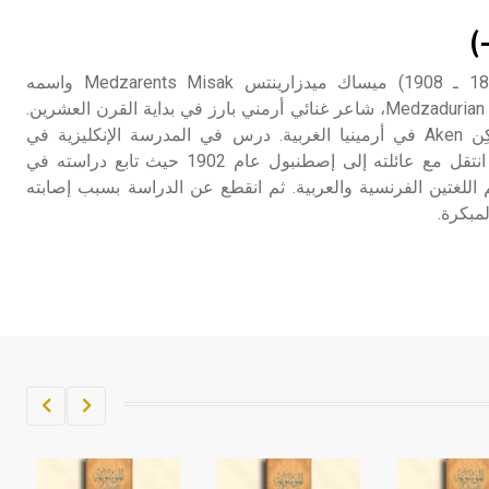
تم اعتمادها مصطلحاً أثرياً يستخدم في
)
العمارة عموماً وفي العمارة الدينية
الخاصة بالكنائس خصوصاً، وفي
ميدزارينتس (ميساك ـ) (1885 ـ 1908) ميساك ميدزارينتس Medzarents Misak واسمه
الإنكليزية أب
الحقيقي ميساك ميدزادوريان Medzadurian، شاعر غنائي أرمني بارز في بداية القرن العشرين.
ولد في قرية قرب مدينة أكِن Aken في أرمينيا الغربية. درس في المدرسة الإنكليزية في
- هل تعلم أن أبجر Abgar اسم معروف
مارزڤان Marzvan، ومن ثم انتقل مع عائلته إلى إصطنبول عام 1902 حيث تابع دراسته في
جيداً يعود إلى عدد من الملوك الذين
 اللغتين الفرنسية والعربية. ثم انقطع عن الدراسة بسبب إصابته
حكموا مدينة إديسا (الرها) من أبجر الأول
مبكرة.
وحتى التاسع، وهم ينتسبون إلى أسرة
أوسروين
- هل تعلم أن الأبجدية الكنعانية تتألف من
/22/ علامة كتابية sign تكتب منفصلة
غير متصلة، وتعتمد المبدأ الأكوروفوني،
حيث تقتصر القيمة الصوتية للعلامة الك