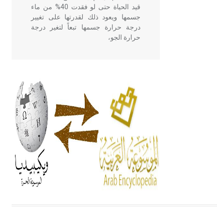
قيد الحياة حتى لو فقدت 40% من ماء
جسمها ويعود ذلك لقدرتها على تغيير
درجة حرارة جسمها تبعاً لتغير درجة
حرارة الجو،
- هل تعلم أن أبقراط كتب في الطب
أربعة مؤلفات هي: الحكم، الأدلة، تنظيم
التغذية، ورسالته في جروح الرأس.
ويعود له الفضل بأنه حرر الطب من
الدين والفلسفة.
- هل تعلم أن المرجان إفراز حيواني
يتكون في البحر ويتركب من مادة
كربونات الكلسيوم، وهو أحمر أو شديد
الحمرة وهو أجود أنواعه، ويمتاز بكبر
الحجم ويسمى الش
هل تعلم أن الأبسيد كلمة فرنسية اللفظ