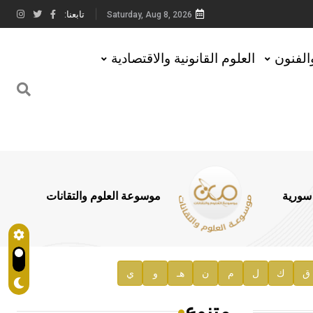
تابعنا:
Saturday, Aug 8, 2026
والفنون
العلوم القانونية والاقتصادية
 سورية
موسوعة العلوم والتقانات
ق
ك
ل
م
ن
هـ
و
ي
متنوع