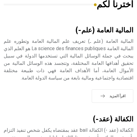
اخترنا لكم
هل تعلم أن الأبسيد كلمة فرنسية اللفظ تم اعتمادها مصطلحاً
أثرياً يستخدم في العمارة عموماً وفي العمارة الدينية الخاصة
بالكنائس خصوصاً، وفي الإنكليزية أب
المالية العامة (علم-)
المالية العامة (علم ـ) تعريف علم المالية العامة وتطوره علم
المالية العامة La science des finances publiques هو العلم الذي
يبحث في جملة الوسائل المالية التي تستخدمها الدولة في سبيل
- هل تعلم أن أبجر Abgar اسم معروف جيداً يعود إلى عدد من
الملوك الذين حكموا مدينة إديسا (الرها) من أبجر الأول وحتى
تحقيق أهدافها العامة المختلفة، وتتجسد هذه الوسائل المالية من
التاسع، وهم ينتسبون إلى أسرة أوسروين
الأموال العامة، أما الأهداف العامة فهي ذات طبيعة مختلفة
اقتصادية واجتماعية ومالية نابعة من سياسة الدولة العامة.
اقرأ المزيد
- هل تعلم أن الأبجدية الكنعانية تتألف من /22/ علامة كتابية
sign تكتب منفصلة غير متصلة، وتعتمد المبدأ الأكوروفوني،
حيث تقتصر القيمة الصوتية للعلامة الك
الكفالة (عقد-)
الكفالة (عقد -) الكفالة bail عقد بمقتضاه يكفل شخص تنفيذ التزام