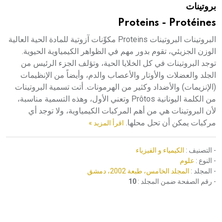
بروتينات
هيئة الموسوعة العربية تطلق موسوعات جديدة في عام 2026
Proteins - Protéines
البروتينات البروتينات Proteins مكوِّنات آزوتية للمادة الحية العالية
الوزن الجزيئي، تقوم بدور مهم في الظواهر الكيمياوية الحيوية.
توجد البروتينات في كل الخلايا الحية، وتؤلف الجزء الرئيس من
الجلد والعضلات والأوتار والأعصاب والدم، وأيضاً من الإنظيمات
(الإنزيمات) والأضداد وكثير من الهرمونات. أتت تسمية البروتينات
من الكلمة اليونانية Prôtos وتعني الأول، وهذه التسمية مناسبة،
لأن البروتينات هي من أهم المركبات الكيمياوية، ولا توجد أي
مركبات يمكن أن تحل محلها.
اقرأ المزيد »
- التصنيف :
الكيمياء و الفيزياء
- النوع :
علوم
- المجلد :
المجلد الخامس، طبعة 2002، دمشق
- رقم الصفحة ضمن المجلد :
10