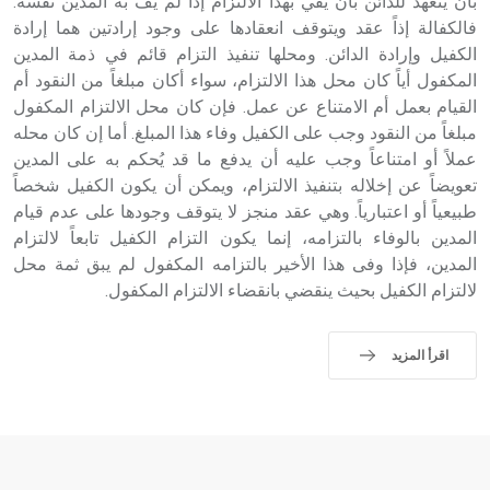
بأن يتعهد للدائن بأن يفي بهذا الالتزام إذا لم يف به المدين نفسه.
فالكفالة إذاً عقد ويتوقف انعقادها على وجود إرادتين هما إرادة
الكفيل وإرادة الدائن. ومحلها تنفيذ التزام قائم في ذمة المدين
المكفول أياً كان محل هذا الالتزام، سواء أكان مبلغاً من النقود أم
القيام بعمل أم الامتناع عن عمل. فإن كان محل الالتزام المكفول
مبلغاً من النقود وجب على الكفيل وفاء هذا المبلغ. أما إن كان محله
عملاً أو امتناعاً وجب عليه أن يدفع ما قد يُحكم به على المدين
تعويضاً عن إخلاله بتنفيذ الالتزام، ويمكن أن يكون الكفيل شخصاً
طبيعياً أو اعتبارياً. وهي عقد منجز لا يتوقف وجودها على عدم قيام
المدين بالوفاء بالتزامه، إنما يكون التزام الكفيل تابعاً لالتزام
المدين، فإذا وفى هذا الأخير بالتزامه المكفول لم يبق ثمة محل
لالتزام الكفيل بحيث ينقضي بانقضاء الالتزام المكفول.
اقرأ المزيد