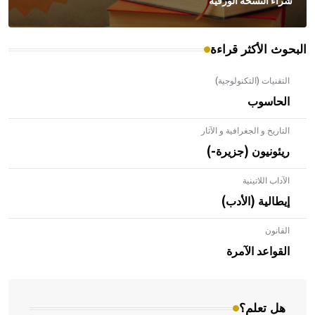
شراء النسخة الورقية
البحوث الأكثر قراءة
التقنيات (التكنولوجية)
الحاسوب
التاريخ و الجغرافية و الآثار
ريئونيون (جزيرة-)
الآداب اللاتينية
إيطالية (الأدب)
القانون
- هل تعلم أن الأبلق نوع من الفنون الهندسية التي ارتبطت
بالعمارة الإسلامية في بلاد الشام ومصر خاصة، حيث يحرص
القواعد الآمرة
المعمار على بناء مداميكه وخاصة في الواجهات
هل تعلم؟