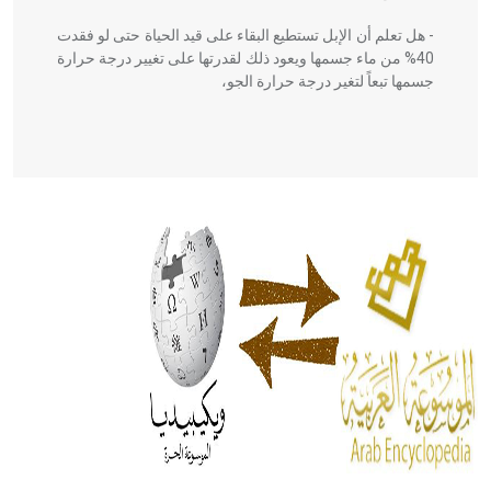
- هل تعلم أن الإبل تستطيع البقاء على قيد الحياة حتى لو فقدت
40% من ماء جسمها ويعود ذلك لقدرتها على تغيير درجة حرارة
جسمها تبعاً لتغير درجة حرارة الجو،
- هل تعلم أن أبقراط كتب في الطب أربعة مؤلفات هي:
الحكم، الأدلة، تنظيم التغذية، ورسالته في جروح الرأس. ويعود
له الفضل بأنه حرر الطب من الدين والفلسفة.
- هل تعلم أن المرجان إفراز حيواني يتكون في البحر ويتركب
من مادة كربونات الكلسيوم، وهو أحمر أو شديد الحمرة وهو
أجود أنواعه، ويمتاز بكبر الحجم ويسمى الش