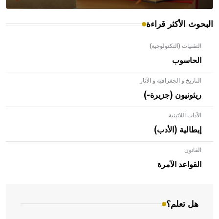
البحوث الأكثر قراءة
التقنيات (التكنولوجية)
الحاسوب
التاريخ و الجغرافية و الآثار
ريئونيون (جزيرة-)
الآداب اللاتينية
إيطالية (الأدب)
القانون
- هل تعلم أن الأبلق نوع من الفنون الهندسية التي ارتبطت
بالعمارة الإسلامية في بلاد الشام ومصر خاصة، حيث يحرص
القواعد الآمرة
المعمار على بناء مداميكه وخاصة في الواجهات
هل تعلم؟