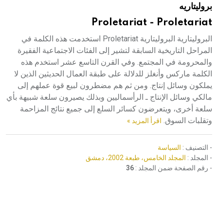
بروليتاريه
هيئة الموسوعة العربية تطلق موسوعات جديدة في عام 2026
Proletariat - Proletariat
البروليتارية البروليتارية Proletariat استخدمت هذه الكلمة في
المراحل التاريخية السابقة لتشير إلى الفئات الاجتماعية الفقيرة
والمحرومة في المجتمع. وفي القرن التاسع عشر استخدم هذه
الكلمة ماركس وأنغلز للدلالة على طبقة العمال الحديثين الذين لا
يملكون وسائل إنتاج. ومن ثم هم مضطرون لبيع قوة عملهم إلى
مالكي وسائل الإنتاج ـ الرأسماليين وبذلك يصيرون سلعة شبيهة بأي
سلعة أخرى، ويتعرضون كسائر السلع إلى جميع نتائج المزاحمة
وتقلبات السوق.
اقرأ المزيد »
- التصنيف :
السياسة
- المجلد :
المجلد الخامس، طبعة 2002، دمشق
- رقم الصفحة ضمن المجلد :
36