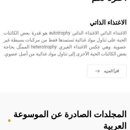
هل تعلم أن الأبسيد كلمة فرنسية اللفظ تم اعتمادها مصطلحاً
أثرياً يستخدم في العمارة عموماً وفي العمارة الدينية الخاصة
بالكنائس خصوصاً، وفي الإنكليزية أب
الاغتذاء الذاتي
الاغتذاء الذاتي الاغتذاء الذاتي autotrophy هو قدرة بعض الكائنات
الحية على تناول مواد غذائية تستمدها فقط من مركبات بسيطة غير
عضوية. وهي عكس الاغتذاء الغيري heterotrophy الممثَّل بحاجة
- هل تعلم أن أبجر Abgar اسم معروف جيداً يعود إلى عدد من
الملوك الذين حكموا مدينة إديسا (الرها) من أبجر الأول وحتى
بعض الكائنات الحية الأخرى إلى تناول مواد غذائية من أصل عضوي.
التاسع، وهم ينتسبون إلى أسرة أوسروين
اقرأ المزيد
- هل تعلم أن الأبجدية الكنعانية تتألف من /22/ علامة كتابية
sign تكتب منفصلة غير متصلة، وتعتمد المبدأ الأكوروفوني،
حيث تقتصر القيمة الصوتية للعلامة الك
المجلدات الصادرة عن الموسوعة
العربية