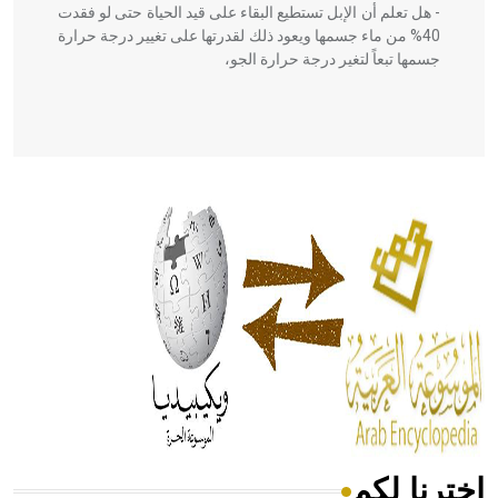
- هل تعلم أن الإبل تستطيع البقاء على قيد الحياة حتى لو فقدت
40% من ماء جسمها ويعود ذلك لقدرتها على تغيير درجة حرارة
جسمها تبعاً لتغير درجة حرارة الجو،
- هل تعلم أن أبقراط كتب في الطب أربعة مؤلفات هي:
الحكم، الأدلة، تنظيم التغذية، ورسالته في جروح الرأس. ويعود
له الفضل بأنه حرر الطب من الدين والفلسفة.
- هل تعلم أن المرجان إفراز حيواني يتكون في البحر ويتركب
من مادة كربونات الكلسيوم، وهو أحمر أو شديد الحمرة وهو
أجود أنواعه، ويمتاز بكبر الحجم ويسمى الش
اخترنا لكم