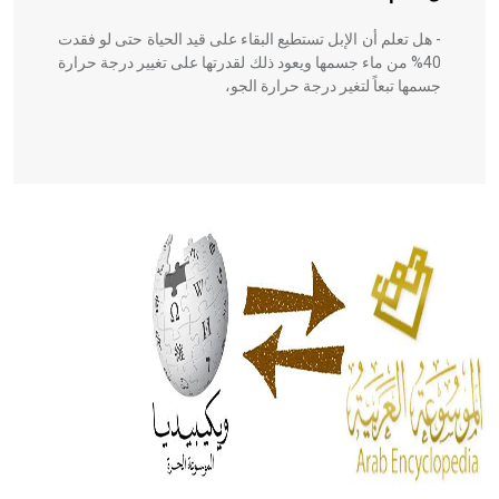
- هل تعلم أن الإبل تستطيع البقاء على قيد الحياة حتى لو فقدت
40% من ماء جسمها ويعود ذلك لقدرتها على تغيير درجة حرارة
جسمها تبعاً لتغير درجة حرارة الجو،
- هل تعلم أن أبقراط كتب في الطب أربعة مؤلفات هي:
الحكم، الأدلة، تنظيم التغذية، ورسالته في جروح الرأس. ويعود
له الفضل بأنه حرر الطب من الدين والفلسفة.
- هل تعلم أن المرجان إفراز حيواني يتكون في البحر ويتركب
من مادة كربونات الكلسيوم، وهو أحمر أو شديد الحمرة وهو
أجود أنواعه، ويمتاز بكبر الحجم ويسمى الش