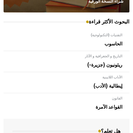
شراء النسخة الورقية
البحوث الأكثر قراءة
التقنيات (التكنولوجية)
الحاسوب
التاريخ و الجغرافية و الآثار
ريئونيون (جزيرة-)
الآداب اللاتينية
إيطالية (الأدب)
القانون
- هل تعلم أن الأبلق نوع من الفنون الهندسية التي ارتبطت
بالعمارة الإسلامية في بلاد الشام ومصر خاصة، حيث يحرص
القواعد الآمرة
المعمار على بناء مداميكه وخاصة في الواجهات
هل تعلم؟