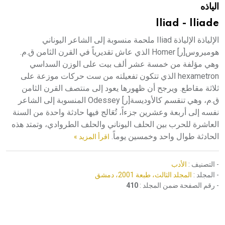
الياذه
هيئة الموسوعة العربية تطلق موسوعات جديدة في عام 2026
Iliad - Iliade
الإلياذة الإلياذة Iliad ملحمة منسوبة إلى الشاعر اليوناني
هوميروس[ر] Homer الذي عاش تقديرياً في القرن الثامن ق.م.
وهي مؤلفة من خمسة عشر ألف بيت على الوزن السداسي
hexametron الذي تتكون تفعيلته من ست حركات موزعة على
ثلاثة مقاطع. ويرجح أن ظهورها يعود إلى منتصف القرن الثامن
ق.م، وهي تنقسم كالأوديسة[ر] Odessey المنسوبة إلى الشاعر
نفسه إلى أربعة وعشرين جزءاً، تُعَالج فيها حادثة واحدة من السنة
العاشرة للحرب بين الحلف اليوناني والحلف الطروادي، وتمتد هذه
الحادثة طوال واحد وخمسين يوماً.
اقرأ المزيد »
- التصنيف :
الأدب
- المجلد :
المجلد الثالث، طبعة 2001، دمشق
- رقم الصفحة ضمن المجلد :
410