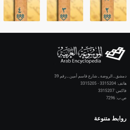
دمشق ـ الروضة ـ شارع قاسم أمين ـ رقم 39
هاتف: 3315204 - 3315205
فاكس: 3315207
ص.ب: 7296
روابط متنوعة