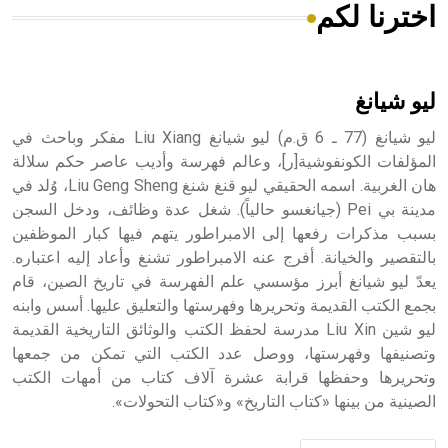
اخترنا لكم
هل تعلم أن الأبسيد كلمة فرنسية اللفظ تم اعتمادها مصطلحاً
أثرياً يستخدم في العمارة عموماً وفي العمارة الدينية الخاصة
بالكنائس خصوصاً، وفي الإنكليزية أب
ليو شيانغ
ليو شيانغ (77 ـ 6 ق.م) ليو شيانغ Liu Xiang مفكر وباحث في
المؤلفات الكونفوشية[ر]، وعالم فهرسة وأديب عاصر حكم سلالة
هان الغربية. اسمه الحقيقي ليو قنغ شنغ Liu Geng Sheng، وُلد في
- هل تعلم أن أبجر Abgar اسم معروف جيداً يعود إلى عدد من
الملوك الذين حكموا مدينة إديسا (الرها) من أبجر الأول وحتى
مدينة بي Pei (جيانغسو حالياً). شغل عدة وظائف، ودخل السجن
التاسع، وهم ينتسبون إلى أسرة أوسروين
بسبب مذكرات رفعها إلى الامبراطور يتهم فيها كبار الموظفين
بالتقصير والخيانة. أفرج عنه الامبراطور تشنغ وأعاد إليه اعتباره.
يعدّ ليو شيانغ أبرز مؤسسي علم الفهرسة في تاريخ الصين، قام
بجمع الكتب القديمة وتحريرها وفهرستها والتعليق عليها. أسس وابنه
ليو شين Liu Xin مدرسة لحفظ الكتب والوثائق التاريخية القديمة
- هل تعلم أن الأبجدية الكنعانية تتألف من /22/ علامة كتابية
وتصنيفها وفهرستها، ووصل عدد الكتب التي تمكن من جمعها
sign تكتب منفصلة غير متصلة، وتعتمد المبدأ الأكوروفوني،
وتحريرها وحفظها قرابة عشرة آلاف كتاب من أمهات الكتب
حيث تقتصر القيمة الصوتية للعلامة الك
الصينية من بينها «كتاب التاريخ» و«كتاب التحولات».