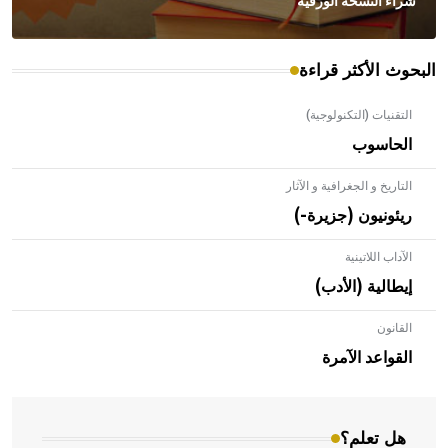
شراء النسخة الورقية
البحوث الأكثر قراءة
التقنيات (التكنولوجية)
الحاسوب
التاريخ و الجغرافية و الآثار
ريئونيون (جزيرة-)
الآداب اللاتينية
إيطالية (الأدب)
القانون
- هل تعلم أن الأبلق نوع من الفنون الهندسية التي ارتبطت
بالعمارة الإسلامية في بلاد الشام ومصر خاصة، حيث يحرص
القواعد الآمرة
المعمار على بناء مداميكه وخاصة في الواجهات
هل تعلم؟