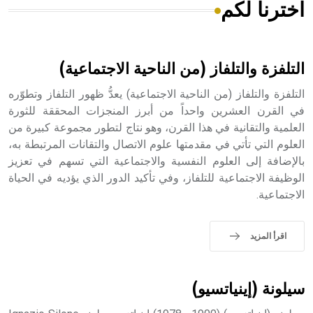
اخترنا لكم
هل تعلم أن الأبسيد كلمة فرنسية اللفظ تم اعتمادها مصطلحاً
أثرياً يستخدم في العمارة عموماً وفي العمارة الدينية الخاصة
بالكنائس خصوصاً، وفي الإنكليزية أب
التلفزة والتلفاز (من الناحية الاجتماعية)
التلفزة والتلفاز (من الناحية الاجتماعية) يعدُّ ظهور التلفاز وتطوّره
في القرن العشرين واحداً من أبرز المنجزات المحققة للثورة
العلمية والتقانية في هذا القرن، وهو نتاج لتطور مجموعة كبيرة من
- هل تعلم أن أبجر Abgar اسم معروف جيداً يعود إلى عدد من
الملوك الذين حكموا مدينة إديسا (الرها) من أبجر الأول وحتى
العلوم التي تأتي في مقدمتها علوم الاتصال والتقانات المرتبطة به،
التاسع، وهم ينتسبون إلى أسرة أوسروين
بالإضافة إلى العلوم النفسية والاجتماعية التي تسهم في تعزيز
الوظيفة الاجتماعية للتلفاز، وفي تأكيد الدور الذي يؤديه في الحياة
الاجتماعية.
- هل تعلم أن الأبجدية الكنعانية تتألف من /22/ علامة كتابية
اقرأ المزيد
sign تكتب منفصلة غير متصلة، وتعتمد المبدأ الأكوروفوني،
حيث تقتصر القيمة الصوتية للعلامة الك
سيلونة (إينياتسيو)