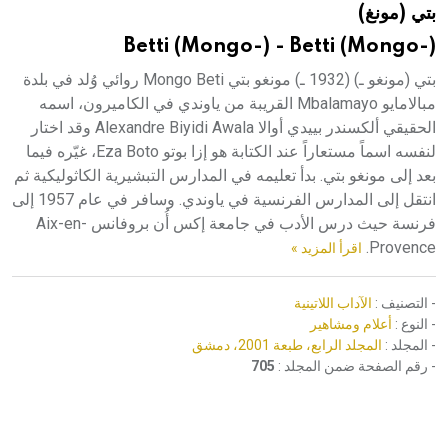
بتي (مونغ)
هيئة الموسوعة العربية تطلق موسوعات جديدة في عام 2026
Betti (Mongo-) - Betti (Mongo-)
بتي (مونغو ـ) (1932 ـ) مونغو بتي Mongo Beti روائي وُلد في بلدة
مبالامايو Mbalamayo القريبة من ياوندي في الكاميرون، اسمه
الحقيقي ألكسندر بييدي أوالا Alexandre Biyidi Awala وقد اختار
لنفسه اسماً مستعاراً عند الكتابة هو إزا بوتو Eza Boto، غيّره فيما
بعد إلى مونغو بتي. بدأ تعليمه في المدارس التبشيرية الكاثوليكية ثم
انتقل إلى المدارس الفرنسية في ياوندي. وسافر في عام 1957 إلى
فرنسة حيث درس الأدب في جامعة إكس أُن بروفانس Aix-en-
Provence.
اقرأ المزيد »
- التصنيف :
الآداب اللاتينية
- النوع :
أعلام ومشاهير
- المجلد :
المجلد الرابع، طبعة 2001، دمشق
- رقم الصفحة ضمن المجلد :
705