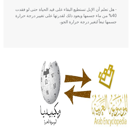
- هل تعلم أن الإبل تستطيع البقاء على قيد الحياة حتى لو فقدت
40% من ماء جسمها ويعود ذلك لقدرتها على تغيير درجة حرارة
جسمها تبعاً لتغير درجة حرارة الجو،
- هل تعلم أن أبقراط كتب في الطب أربعة مؤلفات هي:
الحكم، الأدلة، تنظيم التغذية، ورسالته في جروح الرأس. ويعود
له الفضل بأنه حرر الطب من الدين والفلسفة.
- هل تعلم أن المرجان إفراز حيواني يتكون في البحر ويتركب
من مادة كربونات الكلسيوم، وهو أحمر أو شديد الحمرة وهو
أجود أنواعه، ويمتاز بكبر الحجم ويسمى الش