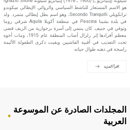
سيلونه (إينياتزيو ـ) (1900 ـ 1978) إينياتزيو سيلونه Ignazio Silone
هو الاسم المستعار للناشط السياسي والروائي الإيطالي سِكوندو
ترانكويلي Secondo Tranquilli، وهو اسم بطل إيطالي متمرد. ولد
في بلدة بشينا Pescina في منطقة أكويلا Aquila شرقي روما
وتوفي في جنيف. كان ينتمي إلى أسرة برجوازية من الريف قضى
معظم أفرادها إثر زلزال أصاب المنطقة عام 1915، ومات أخوه
تحت التعذيب في أقبية الفاشيين وبقيت ذكرى الطفولة الأليمة
راسخة في ذهنه طوال حياته.
اقرأ المزيد
المجلدات الصادرة عن الموسوعة
العربية