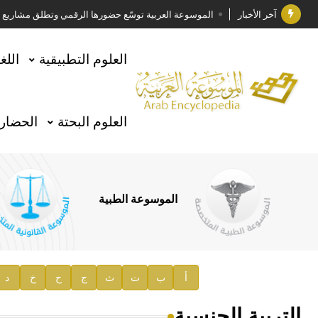
آخر الأخبار
الموسوعة العربية توسّع حضورها الرقمي وتطلق مشاريع معرف
فوز الأستاذ الدكتور وليد محمد السراقبي بجائزة كتارا ل
العلوم التطبيقية
اللغ
جائزة مجمع الملك سلمان العالمي للغة العربية 2025
الأستاذ إياد خالد الطباع مدير عام لهيئة الموسوعة العربية
العلوم البحتة
الحضارة
السيد محمد ياسين صالح وزيرا للثقافة
صدور المجلد الثامن من موسوعة الآثار في سورية
توصيات مجلس الإدارة
الموسوعة الطبية
صدور المجلد السابع من موسوعة الآثار في سورية
صدور المجلد الثامن عشر من الموسوعة الطبية
إعلان..
أ
ب
ت
ث
ج
ح
خ
د
دار الفكر الموزع الحصري لمنشورات هيئة الموسوعة العرب
التربية الجنسية