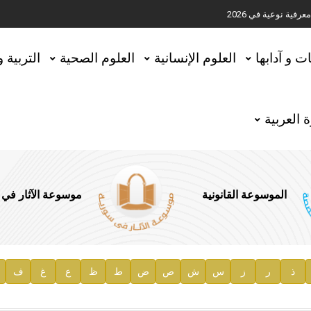
ية نوعية في 2026
تحقيق المخطوطات في العاصمة القطرية الدوحة
ات و آدابها
العلوم الإنسانية
العلوم الصحية
التربية 
 العربية
الموسوعة القانونية
موسوعة الآثار في
ذ
ر
ز
س
ش
ص
ض
ط
ظ
ع
غ
ف
ية