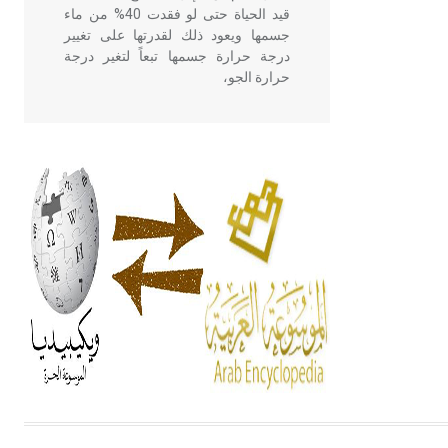
قيد الحياة حتى لو فقدت 40% من ماء
جسمها ويعود ذلك لقدرتها على تغيير
درجة حرارة جسمها تبعاً لتغير درجة
حرارة الجو،
- هل تعلم أن أبقراط كتب في الطب
أربعة مؤلفات هي: الحكم، الأدلة، تنظيم
التغذية، ورسالته في جروح الرأس.
ويعود له الفضل بأنه حرر الطب من
الدين والفلسفة.
- هل تعلم أن المرجان إفراز حيواني
يتكون في البحر ويتركب من مادة
كربونات الكلسيوم، وهو أحمر أو شديد
الحمرة وهو أجود أنواعه، ويمتاز بكبر
الحجم ويسمى الش
هل تعلم أن الأبسيد كلمة فرنسية اللفظ