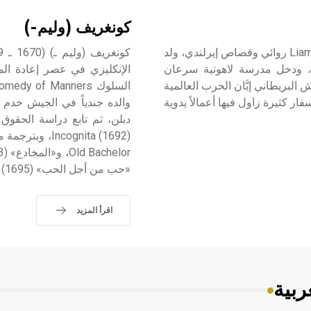
كونغريف (وليم-)
أوفلاهيرتي (ليام ـ) (1896 ـ 1984) ليام أوفلاهيرتي Liam O'Flaherty روائي وقصاص إيرلندي، ولد
ي مدينة إينشمور Inishmore في جزر آران Aran Islands، ودخل مدرسة لاهوتية سرعان
بريطاني إبَّان الحرب العالمية
1)، وسُرّح من الخدمة في عام 1917. قام بأسفار كثيرة زاول فيها أعمالاً يدوية
«حب من أجل الحب» Love for Love (1695) وقد ترجمت إلى العربية «حب بحب».
اقرأ المزيد
ربية