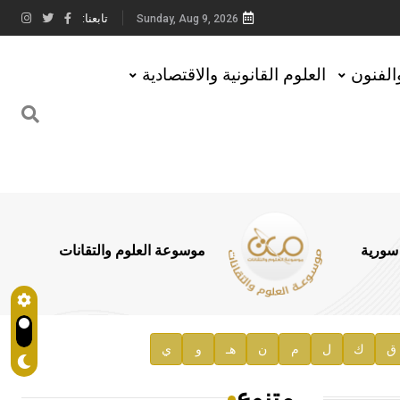
تابعنا:
Sunday, Aug 9, 2026
والفنون
العلوم القانونية والاقتصادية
 سورية
موسوعة العلوم والتقانات
ق
ك
ل
م
ن
هـ
و
ي
متنوع