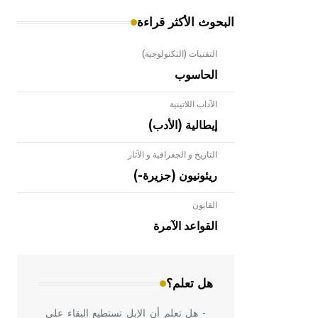
البحوث الأكثر قراءة
التقنيات (التكنولوجية)
الحاسوب
الآداب اللاتينية
إيطالية (الأدب)
التاريخ و الجغرافية و الآثار
ريئونيون (جزيرة-)
القانون
- هل تعلم أن الأبلق نوع من الفنون
الهندسية التي ارتبطت بالعمارة الإسلامية
القواعد الآمرة
في بلاد الشام ومصر خاصة، حيث يحرص
المعمار على بناء مداميكه وخاصة في
الواجهات
هل تعلم؟
- هل تعلم أن الإبل تستطيع البقاء على