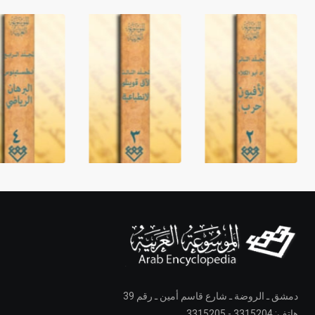
دمشق ـ الروضة ـ شارع قاسم أمين ـ رقم 39
هاتف: 3315204 - 3315205