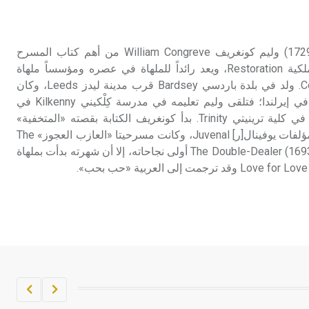
تم اعتمادها مصطلحاً أثرياً يستخدم في
العمارة عموماً وفي العمارة الدينية
الخاصة بالكنائس خصوصاً، وفي
كونغريف (وليم ـ) (1670 ـ 1729) وليم كونغريف William Congreve من أهم كتاب المسرح
الإنكليزية أب
الإنكليزي في عصر إعادة الملكية Restoration، ويعد رائداً للملهاة في عصره ومؤسساً ملهاة
السلوك Comedy of Manners. ولد في بلدة باردسي Bardsey قرب مدينة ليدز Leeds، وكان
- هل تعلم أن أبجر Abgar اسم معروف
والده جندياً في الجيش خدم في إيرلندا؛ فتلقى وليم تعليمه في مدرسة كِلْكيني Kilkenny في
جيداً يعود إلى عدد من الملوك الذين
دبلن، ثم تابع دراسة الحقوق في كلية ترينيتي Trinity. بدأ كونغريف الكتابة بقصته «المتخفية»
حكموا مدينة إديسا (الرها) من أبجر الأول
Incognita (1692)، وبترجمة مؤلفات يوفينال[ر] Juvenal، وكانت مسرحيتا «العازب العجوز» The
وحتى التاسع، وهم ينتسبون إلى أسرة
Old Bachelor، و«المخادع» The Double-Dealer (1693) أولى نجاحاته، إلا أن شهرته بدأت بملهاة
أوسروين
- هل تعلم أن الأبجدية الكنعانية تتألف من
/22/ علامة كتابية sign تكتب منفصلة
غير متصلة، وتعتمد المبدأ الأكوروفوني،
حيث تقتصر القيمة الصوتية للعلامة الك